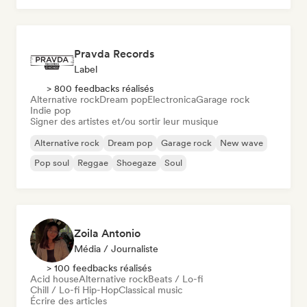
Pravda Records
Label
> 800 feedbacks réalisés
Alternative rock
Dream pop
Electronica
Garage rock
Indie pop
Signer des artistes et/ou sortir leur musique
Alternative rock
Dream pop
Garage rock
New wave
Pop soul
Reggae
Shoegaze
Soul
Zoila Antonio
Média / Journaliste
> 100 feedbacks réalisés
Acid house
Alternative rock
Beats / Lo-fi
Chill / Lo-fi Hip-Hop
Classical music
Écrire des articles