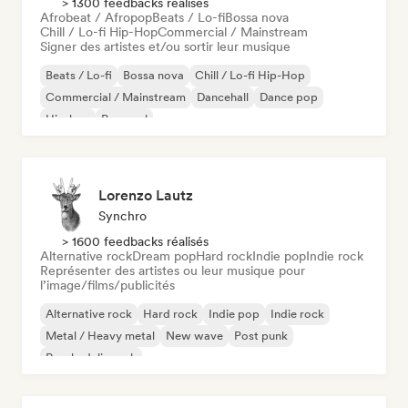
> 1300 feedbacks réalisés
Afrobeat / Afropop
Beats / Lo-fi
Bossa nova
Chill / Lo-fi Hip-Hop
Commercial / Mainstream
Signer des artistes et/ou sortir leur musique
Beats / Lo-fi
Bossa nova
Chill / Lo-fi Hip-Hop
Commercial / Mainstream
Dancehall
Dance pop
Hip-hop
Pop soul
Lorenzo Lautz
Synchro
> 1600 feedbacks réalisés
Alternative rock
Dream pop
Hard rock
Indie pop
Indie rock
Représenter des artistes ou leur musique pour
l’image/films/publicités
Alternative rock
Hard rock
Indie pop
Indie rock
Metal / Heavy metal
New wave
Post punk
Psychedelic rock