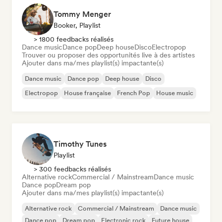
Tommy Menger
Booker, Playlist
> 1800 feedbacks réalisés
Dance music
Dance pop
Deep house
Disco
Electropop
Trouver ou proposer des opportunités live à des artistes
Ajouter dans ma/mes playlist(s) impactante(s)
Dance music
Dance pop
Deep house
Disco
Electropop
House française
French Pop
House music
Timothy Tunes
Playlist
> 300 feedbacks réalisés
Alternative rock
Commercial / Mainstream
Dance music
Dance pop
Dream pop
Ajouter dans ma/mes playlist(s) impactante(s)
Alternative rock
Commercial / Mainstream
Dance music
Dance pop
Dream pop
Electronic rock
Future house