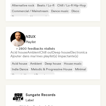
Alternative rock
Beats / Lo-fi
Chill / Lo-fi Hip-Hop
Commercial / Mainstream
Dance music
Disco
Dream pop
House music
N3UX
Playlist
> 2800 feedbacks réalisés
Acid house
Ambient
Chill out
Deep house
Electronica
Ajouter dans ma/mes playlist(s) impactante(s)
Acid house
Ambient
Deep house
House music
Indie Dance
Melodic & Progressive House
Minimal
Organic House / Downtempo
Sungate Records
Label