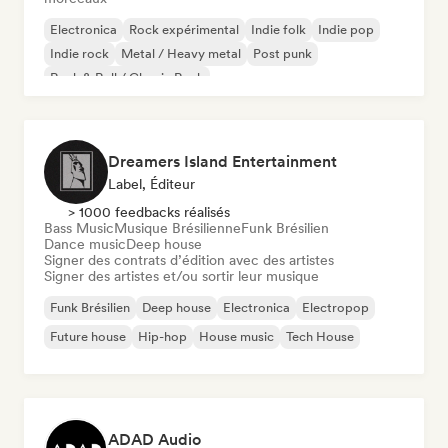
Electronica
Rock expérimental
Indie folk
Indie pop
Indie rock
Metal / Heavy metal
Post punk
Rock & Roll / Classic Rock
Dreamers Island Entertainment
Label, Éditeur
> 1000 feedbacks réalisés
Bass Music
Musique Brésilienne
Funk Brésilien
Dance music
Deep house
Signer des contrats d’édition avec des artistes
Signer des artistes et/ou sortir leur musique
Funk Brésilien
Deep house
Electronica
Electropop
Future house
Hip-hop
House music
Tech House
ADAD Audio