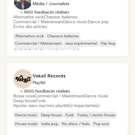
Média / Journaliste
> 1600 feedbacks réalisés
Alternative rock
Chanson italienne
Commercial / Mainstream
Dance music
Dance pop
Écrire des articles
Alternative rock
Chanson italienne
Commercial / Mainstream
Jazz expérimental
Hip-hop
Indie folk
Indie pop
Instrumental
Vokall Records
Playlist
> 3500 feedbacks réalisés
Bossa nova
Commercial / Mainstream
Dance music
Deep house
Funk
Ajouter dans ma/mes playlist(s) impactante(s)
Dance music
Deep house
Funk
Funky / Jackin House
House music
Indie pop
Nu-disco / Italo
Pop soul