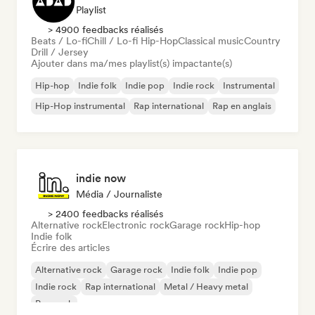
Playlist
> 4900 feedbacks réalisés
Beats / Lo-fi
Chill / Lo-fi Hip-Hop
Classical music
Country
Drill / Jersey
Ajouter dans ma/mes playlist(s) impactante(s)
Hip-hop
Indie folk
Indie pop
Indie rock
Instrumental
Hip-Hop instrumental
Rap international
Rap en anglais
indie now
Média / Journaliste
> 2400 feedbacks réalisés
Alternative rock
Electronic rock
Garage rock
Hip-hop
Indie folk
Écrire des articles
Alternative rock
Garage rock
Indie folk
Indie pop
Indie rock
Rap international
Metal / Heavy metal
Pop rock