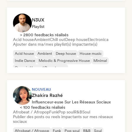
N3UX
Playlist
> 2800 feedbacks réalisés
Acid house
Ambient
Chill out
Deep house
Electronica
Ajouter dans ma/mes playlist(s) impactante(s)
Acid house
Ambient
Deep house
House music
Indie Dance
Melodic & Progressive House
Minimal
Organic House / Downtempo
NOUVEAU
Zhakira Razhé
Influenceur·euse Sur Les Réseaux Sociaux
< 100 feedbacks réalisés
Afrobeat / Afropop
Funk
Pop soul
R&B
Soul
Publier des posts ou reels impactants sur mes réseaux
sociaux
Afrobeat / Afropop
Funk
Pop soul
R&B
Soul