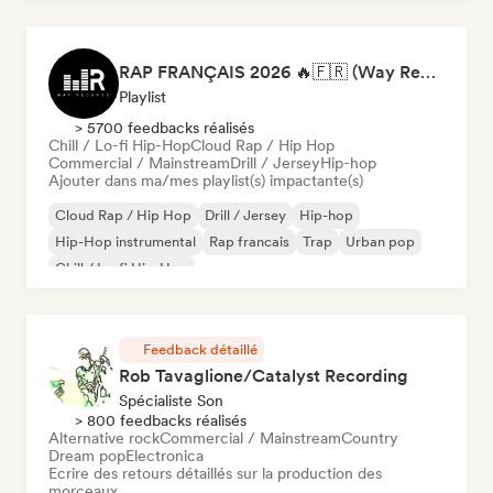
RAP FRANÇAIS 2026 🔥🇫🇷 (Way Records)
Playlist
> 5700 feedbacks réalisés
Chill / Lo-fi Hip-Hop
Cloud Rap / Hip Hop
Commercial / Mainstream
Drill / Jersey
Hip-hop
Ajouter dans ma/mes playlist(s) impactante(s)
Cloud Rap / Hip Hop
Drill / Jersey
Hip-hop
Hip-Hop instrumental
Rap francais
Trap
Urban pop
Chill / Lo-fi Hip-Hop
Feedback détaillé
Rob Tavaglione/Catalyst Recording
Spécialiste Son
> 800 feedbacks réalisés
Alternative rock
Commercial / Mainstream
Country
Dream pop
Electronica
Ecrire des retours détaillés sur la production des
morceaux