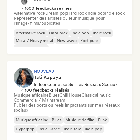
> 1600 feedbacks réalisés
Alternative rock
Dream pop
Hard rock
Indie pop
Indie rock
Représenter des artistes ou leur musique pour
l’image/films/publicités
Alternative rock
Hard rock
Indie pop
Indie rock
Metal / Heavy metal
New wave
Post punk
Psychedelic rock
NOUVEAU
Tati Kapaya
Influenceur·euse Sur Les Réseaux Sociaux
< 100 feedbacks réalisés
Musique africaine
Blues
Chill House
Classical music
Commercial / Mainstream
Publier des posts ou reels impactants sur mes réseaux
sociaux
Musique africaine
Blues
Musique de film
Funk
Hyperpop
Indie Dance
Indie folk
Indie pop