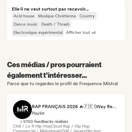
Elle·il ne veut surtout pas recevoir...
Acid house
Musique Chrétienne
Country
Dance music
Death / Thrash
Electronique expérimental
Afficher tout +6
Ces médias / pros pourraient
également t'intéresser...
Parce que tu regardes le profil de Frequence Mistral
RAP FRANÇAIS 2026 🔥🇫🇷 (Way Records)
Playlist
> 5700 feedbacks réalisés
Chill / Lo-fi Hip-Hop
Cloud Rap / Hip Hop
Commercial / Mainstream
Drill / Jersey
Hip-hop