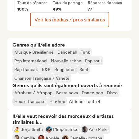
Taux de réponse
Taux de partage
Réponses données
100%
49%
77
Voir les médias / pros similaires
Genres qu’il/elle adore
Musique Brésilienne
Dancehall
Funk
Pop international
Nouvelle scène
Pop soul
Rap francais
R&B
Reggaeton
Soul
Chanson Française / Variété
Genres qu'ils sont également ouverts à recevoir
Afrobeat / Afropop
Bossa nova
Dance pop
Disco
House française
Hip-hop
Afficher tout +4
Il/elle veut recevoir des morceaux d’artistes
similaires à…
Jorja Smith
L'Impératrice
Arlo Parks
Camille
Angèle
Camélia Jordana