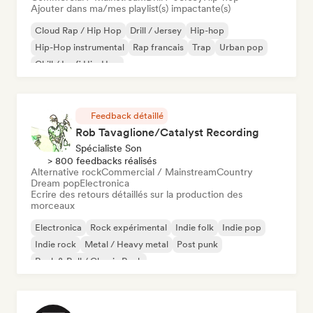
Ajouter dans ma/mes playlist(s) impactante(s)
Cloud Rap / Hip Hop
Drill / Jersey
Hip-hop
Hip-Hop instrumental
Rap francais
Trap
Urban pop
Chill / Lo-fi Hip-Hop
Feedback détaillé
Rob Tavaglione/Catalyst Recording
Spécialiste Son
> 800 feedbacks réalisés
Alternative rock
Commercial / Mainstream
Country
Dream pop
Electronica
Ecrire des retours détaillés sur la production des
morceaux
Electronica
Rock expérimental
Indie folk
Indie pop
Indie rock
Metal / Heavy metal
Post punk
Rock & Roll / Classic Rock