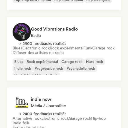
Good Vibrations Radio
Radio
> 2900 feedbacks réalisés
Blues
Electronic rock
Rock expérimental
Funk
Garage rock
Diffuser des artistes en radio
Blues
Rock expérimental
Garage rock
Hard rock
Indie rock
Progressive rock
Psychedelic rock
Rock & Roll / Classic Rock
indie now
Média / Journaliste
> 2400 feedbacks réalisés
Alternative rock
Electronic rock
Garage rock
Hip-hop
Indie folk
Écrire des articles