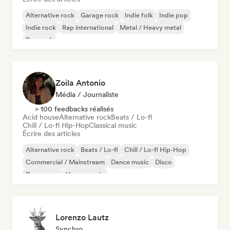
Alternative rock
Garage rock
Indie folk
Indie pop
Indie rock
Rap international
Metal / Heavy metal
Pop rock
Zoila Antonio
Média / Journaliste
> 100 feedbacks réalisés
Acid house
Alternative rock
Beats / Lo-fi
Chill / Lo-fi Hip-Hop
Classical music
Écrire des articles
Alternative rock
Beats / Lo-fi
Chill / Lo-fi Hip-Hop
Commercial / Mainstream
Dance music
Disco
Dream pop
House music
Lorenzo Lautz
Synchro