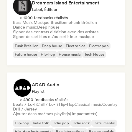
Dreamers Island Entertainment
Label, Éditeur
> 1000 feedbacks réalisés
Bass Music
Musique Brésilienne
Funk Brésilien
Dance music
Deep house
Signer des contrats d’édition avec des artistes
Signer des artistes et/ou sortir leur musique
Funk Brésilien
Deep house
Electronica
Electropop
Future house
Hip-hop
House music
Tech House
ADAD Audio
Playlist
> 4900 feedbacks réalisés
Beats / Lo-fi
Chill / Lo-fi Hip-Hop
Classical music
Country
Drill / Jersey
Ajouter dans ma/mes playlist(s) impactante(s)
Hip-hop
Indie folk
Indie pop
Indie rock
Instrumental
Hip-Hop instrumental
Rap international
Rap en anglais