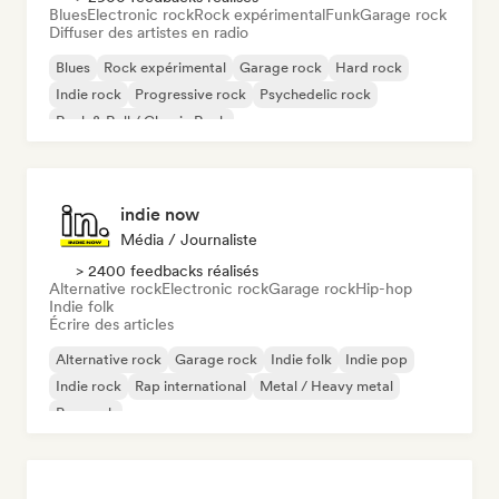
Blues
Electronic rock
Rock expérimental
Funk
Garage rock
Diffuser des artistes en radio
Blues
Rock expérimental
Garage rock
Hard rock
Indie rock
Progressive rock
Psychedelic rock
Rock & Roll / Classic Rock
indie now
Média / Journaliste
> 2400 feedbacks réalisés
Alternative rock
Electronic rock
Garage rock
Hip-hop
Indie folk
Écrire des articles
Alternative rock
Garage rock
Indie folk
Indie pop
Indie rock
Rap international
Metal / Heavy metal
Pop rock