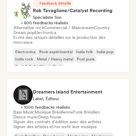
Feedback détaillé
Rob Tavaglione/Catalyst Recording
Spécialiste Son
> 800 feedbacks réalisés
Alternative rock
Commercial / Mainstream
Country
Dream pop
Electronica
Ecrire des retours détaillés sur la production des
morceaux
Electronica
Rock expérimental
Indie folk
Indie pop
Indie rock
Metal / Heavy metal
Post punk
Rock & Roll / Classic Rock
Dreamers Island Entertainment
Label, Éditeur
> 1000 feedbacks réalisés
Bass Music
Musique Brésilienne
Funk Brésilien
Dance music
Deep house
Signer des contrats d’édition avec des artistes
Signer des artistes et/ou sortir leur musique