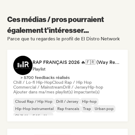
Ces médias / pros pourraient
également t'intéresser...
Parce que tu regardes le profil de El Distro Network
RAP FRANÇAIS 2026 🔥🇫🇷 (Way Records)
Playlist
> 5700 feedbacks réalisés
Chill / Lo-fi Hip-Hop
Cloud Rap / Hip Hop
Commercial / Mainstream
Drill / Jersey
Hip-hop
Ajouter dans ma/mes playlist(s) impactante(s)
Cloud Rap / Hip Hop
Drill / Jersey
Hip-hop
Hip-Hop instrumental
Rap francais
Trap
Urban pop
Chill / Lo-fi Hip-Hop