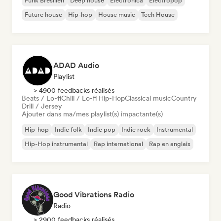
Funk Brésilien
Deep house
Electronica
Electropop
Future house
Hip-hop
House music
Tech House
ADAD Audio
Playlist
> 4900 feedbacks réalisés
Beats / Lo-fi
Chill / Lo-fi Hip-Hop
Classical music
Country
Drill / Jersey
Ajouter dans ma/mes playlist(s) impactante(s)
Hip-hop
Indie folk
Indie pop
Indie rock
Instrumental
Hip-Hop instrumental
Rap international
Rap en anglais
Good Vibrations Radio
Radio
> 2900 feedbacks réalisés