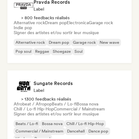
Pravda Records
Label
> 800 feedbacks réalisés
Alternative rock
Dream pop
Electronica
Garage rock
Indie pop
Signer des artistes et/ou sortir leur musique
Alternative rock
Dream pop
Garage rock
New wave
Pop soul
Reggae
Shoegaze
Soul
Sungate Records
Label
> 1300 feedbacks réalisés
Afrobeat / Afropop
Beats / Lo-fi
Bossa nova
Chill / Lo-fi Hip-Hop
Commercial / Mainstream
Signer des artistes et/ou sortir leur musique
Beats / Lo-fi
Bossa nova
Chill / Lo-fi Hip-Hop
Commercial / Mainstream
Dancehall
Dance pop
Hip-hop
Pop soul