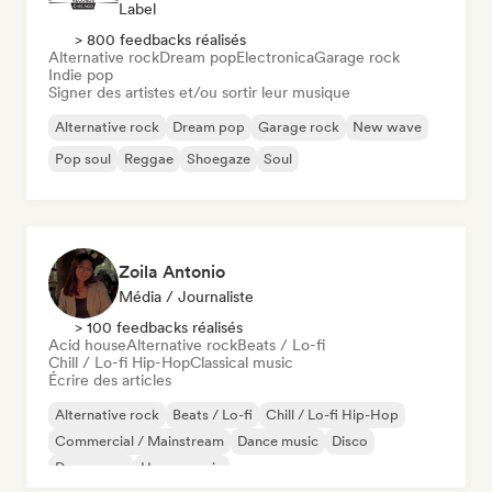
Label
> 800 feedbacks réalisés
Alternative rock
Dream pop
Electronica
Garage rock
Indie pop
Signer des artistes et/ou sortir leur musique
Alternative rock
Dream pop
Garage rock
New wave
Pop soul
Reggae
Shoegaze
Soul
Zoila Antonio
Média / Journaliste
> 100 feedbacks réalisés
Acid house
Alternative rock
Beats / Lo-fi
Chill / Lo-fi Hip-Hop
Classical music
Écrire des articles
Alternative rock
Beats / Lo-fi
Chill / Lo-fi Hip-Hop
Commercial / Mainstream
Dance music
Disco
Dream pop
House music