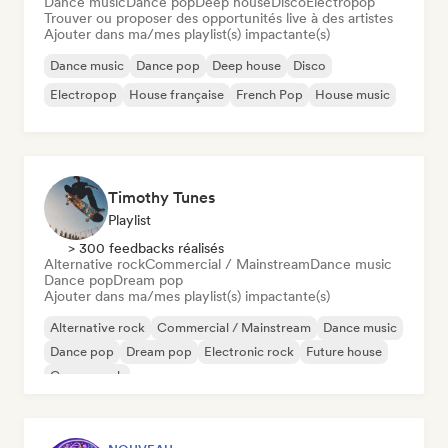
Dance music
Dance pop
Deep house
Disco
Electropop
Trouver ou proposer des opportunités live à des artistes
Ajouter dans ma/mes playlist(s) impactante(s)
Dance music
Dance pop
Deep house
Disco
Electropop
House française
French Pop
House music
Timothy Tunes
Playlist
> 300 feedbacks réalisés
Alternative rock
Commercial / Mainstream
Dance music
Dance pop
Dream pop
Ajouter dans ma/mes playlist(s) impactante(s)
Alternative rock
Commercial / Mainstream
Dance music
Dance pop
Dream pop
Electronic rock
Future house
Garage rock