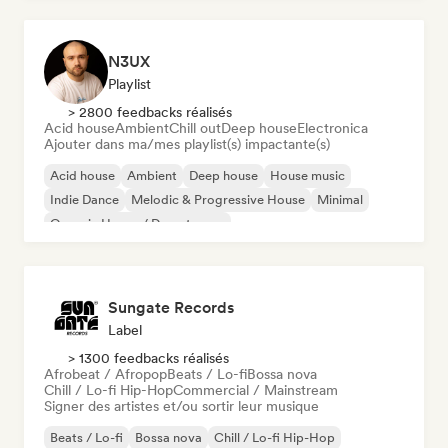
N3UX
Playlist
> 2800 feedbacks réalisés
Acid house
Ambient
Chill out
Deep house
Electronica
Ajouter dans ma/mes playlist(s) impactante(s)
Acid house
Ambient
Deep house
House music
Indie Dance
Melodic & Progressive House
Minimal
Organic House / Downtempo
Sungate Records
Label
> 1300 feedbacks réalisés
Afrobeat / Afropop
Beats / Lo-fi
Bossa nova
Chill / Lo-fi Hip-Hop
Commercial / Mainstream
Signer des artistes et/ou sortir leur musique
Beats / Lo-fi
Bossa nova
Chill / Lo-fi Hip-Hop