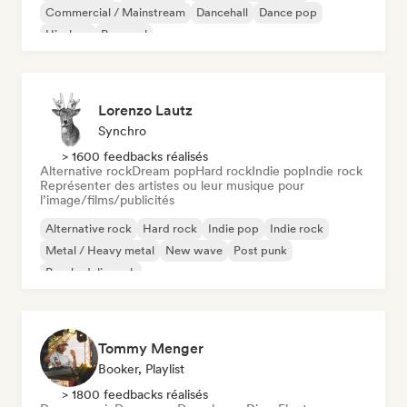
Commercial / Mainstream
Dancehall
Dance pop
Hip-hop
Pop soul
Lorenzo Lautz
Synchro
> 1600 feedbacks réalisés
Alternative rock
Dream pop
Hard rock
Indie pop
Indie rock
Représenter des artistes ou leur musique pour
l’image/films/publicités
Alternative rock
Hard rock
Indie pop
Indie rock
Metal / Heavy metal
New wave
Post punk
Psychedelic rock
Tommy Menger
Booker, Playlist
> 1800 feedbacks réalisés