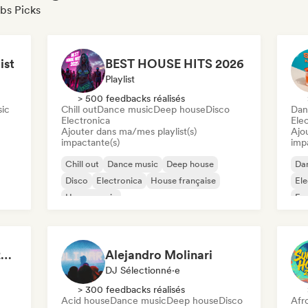
ubs Picks
ist
BEST HOUSE HITS 2026
Playlist
> 500 feedbacks réalisés
ic
Chill out
Dance music
Deep house
Disco
Dan
Electronica
Ele
Ajouter dans ma/mes playlist(s)
Ajo
impactante(s)
imp
Chill out
Dance music
Deep house
Da
Disco
Electronica
House française
El
House music
Fun
Melodic & Progressive House
Ind
IBIZA TECH HOUSE 2026 🔥 😮‍💨 by Mbp
Alejandro Molinari
DJ Sélectionné·e
> 300 feedbacks réalisés
Acid house
Dance music
Deep house
Disco
Afr