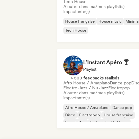
Tech House
Ajouter dans ma/mes playlist(s)
impactante(s)
House française
House music
Minima
Tech House
L’Instant Apéro 🍸
Playlist
> 500 feedbacks réalisés
Afro House / Amapiano
Dance pop
Dis
Electro Jazz / Nu Jazz
Electropop
Ajouter dans ma/mes playlist(s)
impactante(s)
Afro House / Amapiano
Dance pop
Disco
Electropop
House française
French Pop
Funky / Jackin House
House music