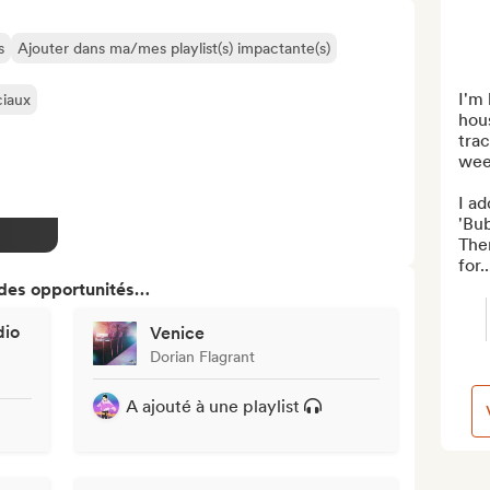
s
Ajouter dans ma/mes playlist(s) impactante(s)
I'm 
ciaux
hous
trac
week
I ad
'Bu
Then
for..
 des opportunités…
dio
Venice
Dorian Flagrant
A ajouté à une playlist