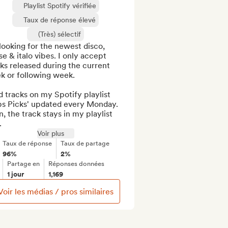
Playlist Spotify vérifiée
Taux de réponse élevé
(Très) sélectif
looking for the newest disco, 
e & italo vibes. I only accept 
ks released during the current 
 or following week.

d tracks on my Spotify playlist 
bs Picks' updated every Monday. 
, the track stays in my playlist 
.
Voir plus
Taux de réponse
Taux de partage
96%
2%
Partage en
Réponses données
1 jour
1,169
Voir les médias / pros similaires