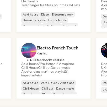
Electronica
Dee
Télécharger les titres pour mes DJ sets
Ajo
imp
Acid house
Disco
Electronic rock
l
Da
House française
Future house
Hou
House music
Indie Dance
Indie rock
Ho
Nu-
Electro French Touch
Playlist
> 400 feedbacks réalisés
co
Acid house
Afro House / Amapiano
Dee
Chill House
Chill out
Dance music
UK 
Ajouter dans ma/mes playlist(s)
Ajo
impactante(s)
imp
Acid house
Afro House / Amapiano
De
Chill House
Chill out
Dance music
UK 
Deep house
Disco
House française