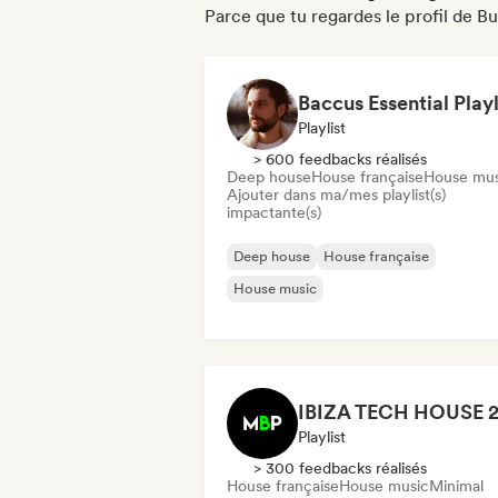
Parce que tu regardes le profil de B
Baccus Essential Playl
Playlist
> 600 feedbacks réalisés
Deep house
House française
House mus
Ajouter dans ma/mes playlist(s)
impactante(s)
Deep house
House française
House music
Playlist
> 300 feedbacks réalisés
House française
House music
Minimal