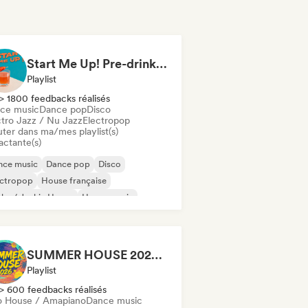
Start Me Up! Pre-drinks and Summer Party 🍹
Playlist
> 1800 feedbacks réalisés
ce music
Dance pop
Disco
ctro Jazz / Nu Jazz
Electropop
uter dans ma/mes playlist(s)
actante(s)
nce music
Dance pop
Disco
ectropop
House française
ky / Jackin House
House music
ie Dance
SUMMER HOUSE 2026 🌴 10/10 HOUSE BANGERS
Playlist
> 600 feedbacks réalisés
o House / Amapiano
Dance music