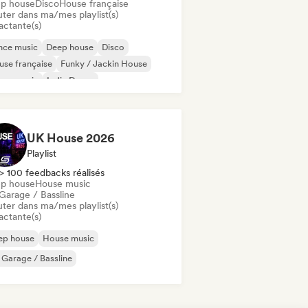
p house
Disco
House française
uter dans ma/mes playlist(s)
actante(s)
nce music
Deep house
Disco
se française
Funky / Jackin House
use music
Indie Dance
disco / Italo
UK House 2026
Playlist
> 100 feedbacks réalisés
p house
House music
Garage / Bassline
uter dans ma/mes playlist(s)
actante(s)
ep house
House music
Garage / Bassline