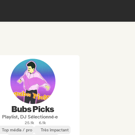
Bubs Picks
Playlist, DJ Sélectionné·e
25.1k
6.1k
Top média / pro
Très impactant