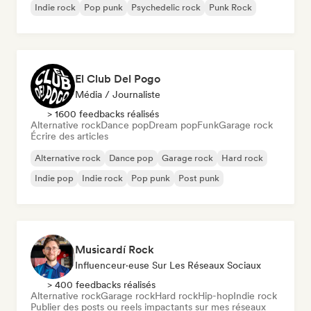
Indie rock
Pop punk
Psychedelic rock
Punk Rock
El Club Del Pogo
Média / Journaliste
> 1600 feedbacks réalisés
Alternative rock
Dance pop
Dream pop
Funk
Garage rock
Écrire des articles
Alternative rock
Dance pop
Garage rock
Hard rock
Indie pop
Indie rock
Pop punk
Post punk
Musicardí Rock
Influenceur·euse Sur Les Réseaux Sociaux
> 400 feedbacks réalisés
Alternative rock
Garage rock
Hard rock
Hip-hop
Indie rock
Publier des posts ou reels impactants sur mes réseaux