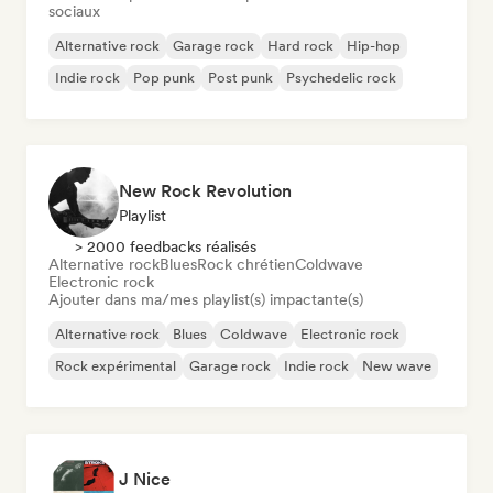
sociaux
Alternative rock
Garage rock
Hard rock
Hip-hop
Indie rock
Pop punk
Post punk
Psychedelic rock
New Rock Revolution
Playlist
> 2000 feedbacks réalisés
Alternative rock
Blues
Rock chrétien
Coldwave
Electronic rock
Ajouter dans ma/mes playlist(s) impactante(s)
Alternative rock
Blues
Coldwave
Electronic rock
Rock expérimental
Garage rock
Indie rock
New wave
J Nice