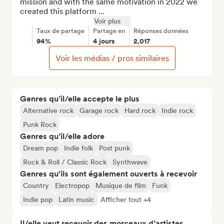
mission and with the same motivation in 2022 we 
created this platform ...
Voir plus
Taux de partage
Partage en
Réponses données
94%
4 jours
2,017
Voir les médias / pros similaires
Genres qu’il/elle accepte le plus
Alternative rock
Garage rock
Hard rock
Indie rock
Punk Rock
Genres qu’il/elle adore
Dream pop
Indie folk
Post punk
Rock & Roll / Classic Rock
Synthwave
Genres qu'ils sont également ouverts à recevoir
Country
Electropop
Musique de film
Funk
Indie pop
Latin music
Afficher tout +4
Il/elle veut recevoir des morceaux d’artistes