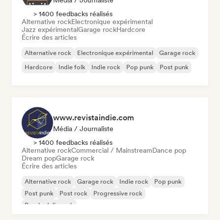
Média / Journaliste
> 1400 feedbacks réalisés
Alternative rock
Electronique expérimental
Jazz expérimental
Garage rock
Hardcore
Écrire des articles
Alternative rock
Electronique expérimental
Garage rock
Hardcore
Indie folk
Indie rock
Pop punk
Post punk
www.revistaindie.com
Média / Journaliste
> 1400 feedbacks réalisés
Alternative rock
Commercial / Mainstream
Dance pop
Dream pop
Garage rock
Écrire des articles
Alternative rock
Garage rock
Indie rock
Pop punk
Post punk
Post rock
Progressive rock
Psychedelic rock