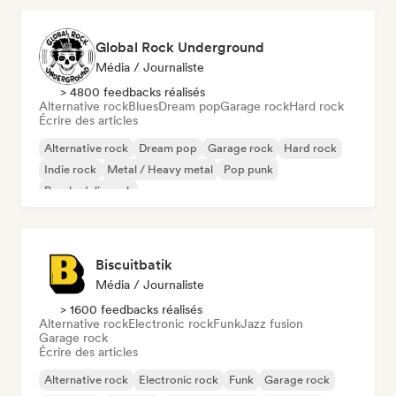
Global Rock Underground
Média / Journaliste
> 4800 feedbacks réalisés
Alternative rock
Blues
Dream pop
Garage rock
Hard rock
Écrire des articles
Alternative rock
Dream pop
Garage rock
Hard rock
Indie rock
Metal / Heavy metal
Pop punk
Psychedelic rock
Biscuitbatik
Média / Journaliste
> 1600 feedbacks réalisés
Alternative rock
Electronic rock
Funk
Jazz fusion
Garage rock
Écrire des articles
Alternative rock
Electronic rock
Funk
Garage rock