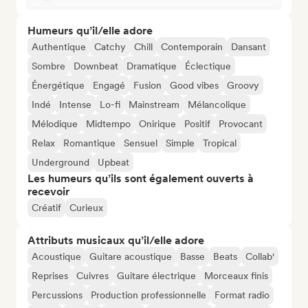
Humeurs qu’il/elle adore
Authentique
Catchy
Chill
Contemporain
Dansant
Sombre
Downbeat
Dramatique
Éclectique
Énergétique
Engagé
Fusion
Good vibes
Groovy
Indé
Intense
Lo-fi
Mainstream
Mélancolique
Mélodique
Midtempo
Onirique
Positif
Provocant
Relax
Romantique
Sensuel
Simple
Tropical
Underground
Upbeat
Les humeurs qu’ils sont également ouverts à
recevoir
Créatif
Curieux
Attributs musicaux qu’il/elle adore
Acoustique
Guitare acoustique
Basse
Beats
Collab'
Reprises
Cuivres
Guitare électrique
Morceaux finis
Percussions
Production professionnelle
Format radio