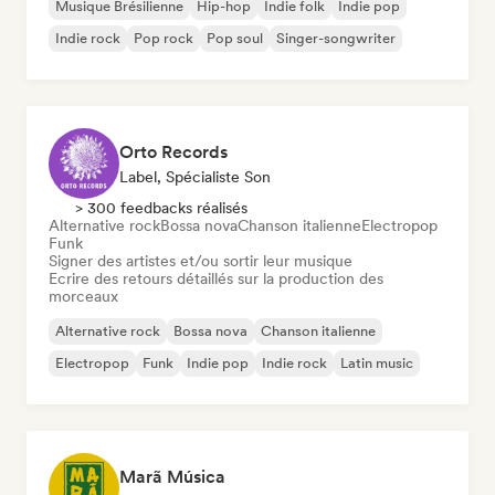
Musique Brésilienne
Hip-hop
Indie folk
Indie pop
Indie rock
Pop rock
Pop soul
Singer-songwriter
Orto Records
Label, Spécialiste Son
> 300 feedbacks réalisés
Alternative rock
Bossa nova
Chanson italienne
Electropop
Funk
Signer des artistes et/ou sortir leur musique
Ecrire des retours détaillés sur la production des
morceaux
Alternative rock
Bossa nova
Chanson italienne
Electropop
Funk
Indie pop
Indie rock
Latin music
Marã Música