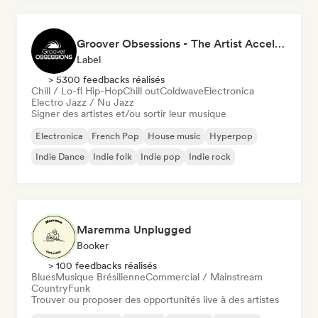
Groover Obsessions - The Artist Accelerator
Label
> 5300 feedbacks réalisés
Chill / Lo-fi Hip-Hop
Chill out
Coldwave
Electronica
Electro Jazz / Nu Jazz
Signer des artistes et/ou sortir leur musique
Electronica
French Pop
House music
Hyperpop
Indie Dance
Indie folk
Indie pop
Indie rock
Maremma Unplugged
Booker
> 100 feedbacks réalisés
Blues
Musique Brésilienne
Commercial / Mainstream
Country
Funk
Trouver ou proposer des opportunités live à des artistes