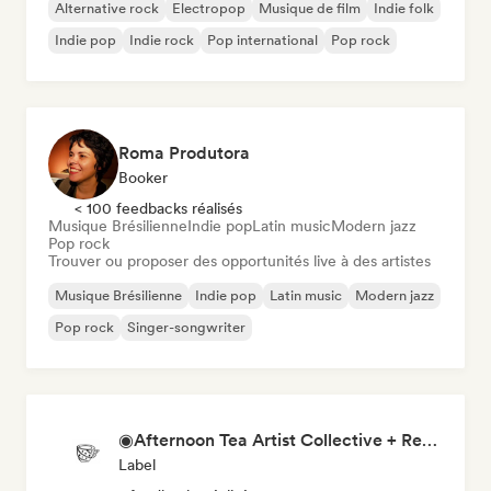
Alternative rock
Electropop
Musique de film
Indie folk
Indie pop
Indie rock
Pop international
Pop rock
Roma Produtora
Booker
< 100 feedbacks réalisés
Musique Brésilienne
Indie pop
Latin music
Modern jazz
Pop rock
Trouver ou proposer des opportunités live à des artistes
Musique Brésilienne
Indie pop
Latin music
Modern jazz
Pop rock
Singer-songwriter
◉Afternoon Tea Artist Collective + Record Label◉
Label