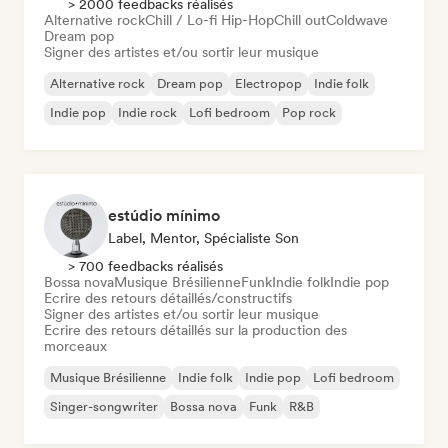
> 2000 feedbacks réalisés
Alternative rock
Chill / Lo-fi Hip-Hop
Chill out
Coldwave
Dream pop
Signer des artistes et/ou sortir leur musique
Alternative rock
Dream pop
Electropop
Indie folk
Indie pop
Indie rock
Lofi bedroom
Pop rock
estúdio mínimo
Label, Mentor, Spécialiste Son
> 700 feedbacks réalisés
Bossa nova
Musique Brésilienne
Funk
Indie folk
Indie pop
Ecrire des retours détaillés/constructifs
Signer des artistes et/ou sortir leur musique
Ecrire des retours détaillés sur la production des
morceaux
Musique Brésilienne
Indie folk
Indie pop
Lofi bedroom
Singer-songwriter
Bossa nova
Funk
R&B