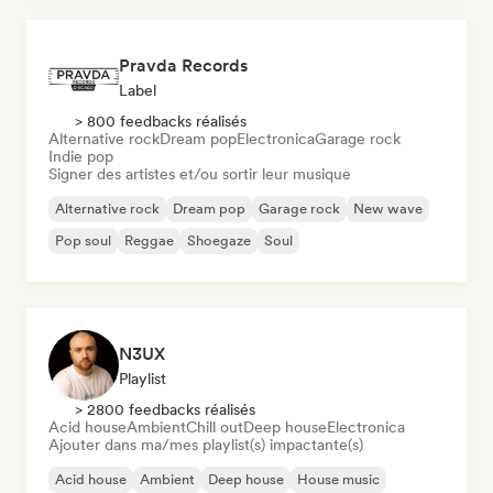
Pravda Records
Label
> 800 feedbacks réalisés
Alternative rock
Dream pop
Electronica
Garage rock
Indie pop
Signer des artistes et/ou sortir leur musique
Alternative rock
Dream pop
Garage rock
New wave
Pop soul
Reggae
Shoegaze
Soul
N3UX
Playlist
> 2800 feedbacks réalisés
Acid house
Ambient
Chill out
Deep house
Electronica
Ajouter dans ma/mes playlist(s) impactante(s)
Acid house
Ambient
Deep house
House music