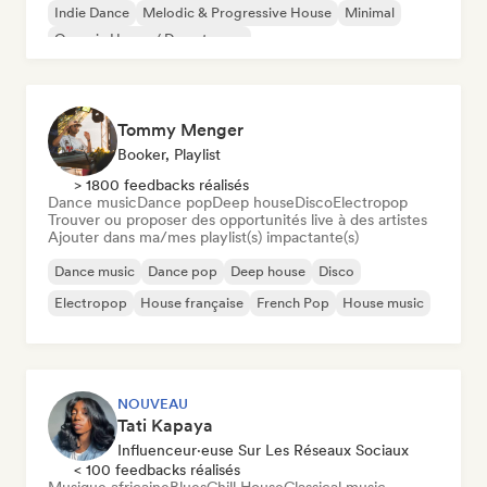
Indie Dance
Melodic & Progressive House
Minimal
Organic House / Downtempo
Tommy Menger
Booker, Playlist
> 1800 feedbacks réalisés
Dance music
Dance pop
Deep house
Disco
Electropop
Trouver ou proposer des opportunités live à des artistes
Ajouter dans ma/mes playlist(s) impactante(s)
Dance music
Dance pop
Deep house
Disco
Electropop
House française
French Pop
House music
NOUVEAU
Tati Kapaya
Influenceur·euse Sur Les Réseaux Sociaux
< 100 feedbacks réalisés