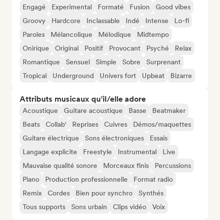
Engagé
Experimental
Formaté
Fusion
Good vibes
Groovy
Hardcore
Inclassable
Indé
Intense
Lo-fi
Paroles
Mélancolique
Mélodique
Midtempo
Onirique
Original
Positif
Provocant
Psyché
Relax
Romantique
Sensuel
Simple
Sobre
Surprenant
Tropical
Underground
Univers fort
Upbeat
Bizarre
Attributs musicaux qu’il/elle adore
Acoustique
Guitare acoustique
Basse
Beatmaker
Beats
Collab'
Reprises
Cuivres
Démos/maquettes
Guitare électrique
Sons électroniques
Essais
Langage explicite
Freestyle
Instrumental
Live
Mauvaise qualité sonore
Morceaux finis
Percussions
Piano
Production professionnelle
Format radio
Remix
Cordes
Bien pour synchro
Synthés
Tous supports
Sons urbain
Clips vidéo
Voix