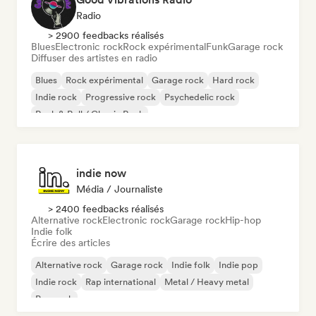
Radio
> 2900 feedbacks réalisés
Blues
Electronic rock
Rock expérimental
Funk
Garage rock
Diffuser des artistes en radio
Blues
Rock expérimental
Garage rock
Hard rock
Indie rock
Progressive rock
Psychedelic rock
Rock & Roll / Classic Rock
indie now
Média / Journaliste
> 2400 feedbacks réalisés
Alternative rock
Electronic rock
Garage rock
Hip-hop
Indie folk
Écrire des articles
Alternative rock
Garage rock
Indie folk
Indie pop
Indie rock
Rap international
Metal / Heavy metal
Pop rock