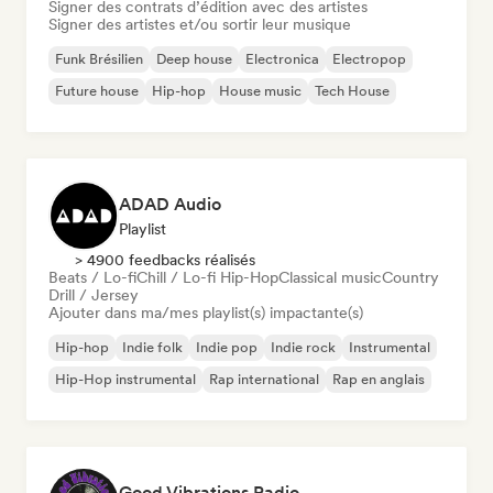
Signer des contrats d’édition avec des artistes
Signer des artistes et/ou sortir leur musique
Funk Brésilien
Deep house
Electronica
Electropop
Future house
Hip-hop
House music
Tech House
ADAD Audio
Playlist
> 4900 feedbacks réalisés
Beats / Lo-fi
Chill / Lo-fi Hip-Hop
Classical music
Country
Drill / Jersey
Ajouter dans ma/mes playlist(s) impactante(s)
Hip-hop
Indie folk
Indie pop
Indie rock
Instrumental
Hip-Hop instrumental
Rap international
Rap en anglais
Good Vibrations Radio