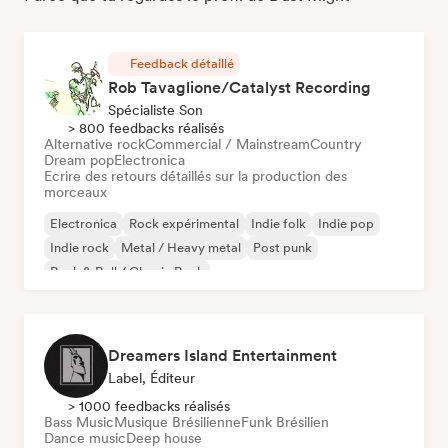
Feedback détaillé
Rob Tavaglione/Catalyst Recording
Spécialiste Son
> 800 feedbacks réalisés
Alternative rock
Commercial / Mainstream
Country
Dream pop
Electronica
Ecrire des retours détaillés sur la production des
morceaux
Electronica
Rock expérimental
Indie folk
Indie pop
Indie rock
Metal / Heavy metal
Post punk
Rock & Roll / Classic Rock
Dreamers Island Entertainment
Label, Éditeur
> 1000 feedbacks réalisés
Bass Music
Musique Brésilienne
Funk Brésilien
Dance music
Deep house