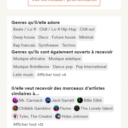
Genres qu’il/elle adore
Beats / Lo-fi
Chill / Lo-fi Hip-Hop
Chill out
Deep house
Disco
Future house
Minimal
Rap francais
Synthwave
Techno
Genres qu'ils sont également ouverts à recevoir
Musique africaine
Musique asiatique
Musique Brésilienne
Dance pop
Pop international
Latin music
Afficher tout +4
Il/elle veut recevoir des morceaux d’artistes
similaires à…
Mr. Carmack
Jack Garratt
Billie Eilish
Childish Gambino
Flume
The Lonely Island
Tyler, The Creator
Hobo Johnson
Afficher tout +12