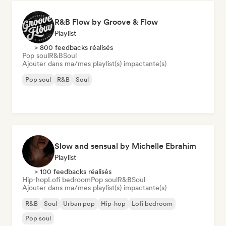
R&B Flow by Groove & Flow
Playlist
> 800 feedbacks réalisés
Pop soul
R&B
Soul
Ajouter dans ma/mes playlist(s) impactante(s)
Pop soul
R&B
Soul
Slow and sensual by Michelle Ebrahim
Playlist
> 100 feedbacks réalisés
Hip-hop
Lofi bedroom
Pop soul
R&B
Soul
Ajouter dans ma/mes playlist(s) impactante(s)
R&B
Soul
Urban pop
Hip-hop
Lofi bedroom
Pop soul