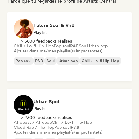
Parce que tu regardes le profil de Artists Central
Future Soul & RnB
Playlist
> 5600 feedbacks réalisés
Chill / Lo-fi Hip-Hop
Pop soul
R&B
Soul
Urban pop
Ajouter dans ma/mes playlist(s) impactante(s)
Pop soul
R&B
Soul
Urban pop
Chill / Lo-fi Hip-Hop
Urban Spot
Playlist
> 2300 feedbacks réalisés
Afrobeat / Afropop
Chill / Lo-fi Hip-Hop
Cloud Rap / Hip Hop
Pop soul
R&B
Ajouter dans ma/mes playlist(s) impactante(s)