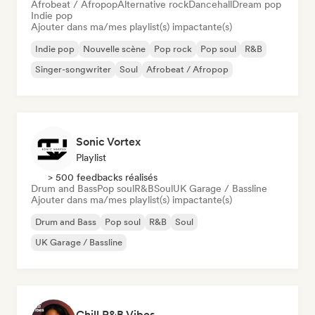
Afrobeat / Afropop
Alternative rock
Dancehall
Dream pop
Indie pop
Ajouter dans ma/mes playlist(s) impactante(s)
Indie pop
Nouvelle scène
Pop rock
Pop soul
R&B
Singer-songwriter
Soul
Afrobeat / Afropop
Sonic Vortex
Playlist
> 500 feedbacks réalisés
Drum and Bass
Pop soul
R&B
Soul
UK Garage / Bassline
Ajouter dans ma/mes playlist(s) impactante(s)
Drum and Bass
Pop soul
R&B
Soul
UK Garage / Bassline
Chill R&B Vibes