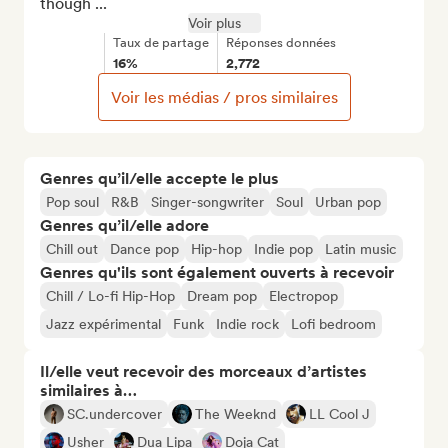
though ...
Voir plus
Taux de partage
Réponses données
16%
2,772
Voir les médias / pros similaires
Genres qu’il/elle accepte le plus
Pop soul
R&B
Singer-songwriter
Soul
Urban pop
Genres qu’il/elle adore
Chill out
Dance pop
Hip-hop
Indie pop
Latin music
Genres qu'ils sont également ouverts à recevoir
Chill / Lo-fi Hip-Hop
Dream pop
Electropop
Jazz expérimental
Funk
Indie rock
Lofi bedroom
Il/elle veut recevoir des morceaux d’artistes
similaires à…
SC.undercover
The Weeknd
LL Cool J
Usher
Dua Lipa
Doja Cat