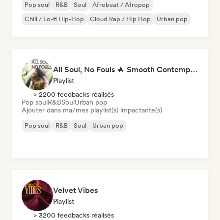
Pop soul
R&B
Soul
Afrobeat / Afropop
Chill / Lo-fi Hip-Hop
Cloud Rap / Hip Hop
Urban pop
All Soul, No Fouls 🔥 Smooth Contemporary R&B & Neo Soul
Playlist
> 2200 feedbacks réalisés
Pop soul
R&B
Soul
Urban pop
Ajouter dans ma/mes playlist(s) impactante(s)
Pop soul
R&B
Soul
Urban pop
Velvet Vibes
Playlist
> 3200 feedbacks réalisés