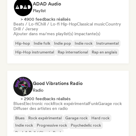
ADAD Audio
Playlist
> 4900 feedbacks réalisés
Beats / Lo-fi
Chill / Lo-fi Hip-Hop
Classical music
Country
Drill / Jersey
Ajouter dans ma/mes playlist(s) impactante(s)
Hip-hop
Indie folk
Indie pop
Indie rock
Instrumental
Hip-Hop instrumental
Rap international
Rap en anglais
Good Vibrations Radio
Radio
> 2900 feedbacks réalisés
Blues
Electronic rock
Rock expérimental
Funk
Garage rock
Diffuser des artistes en radio
Blues
Rock expérimental
Garage rock
Hard rock
Indie rock
Progressive rock
Psychedelic rock
Rock & Roll / Classic Rock