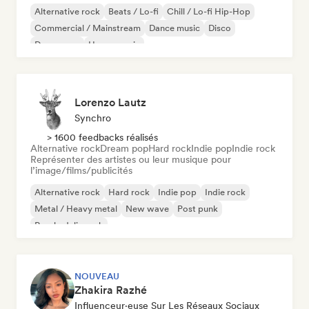
Alternative rock
Beats / Lo-fi
Chill / Lo-fi Hip-Hop
Commercial / Mainstream
Dance music
Disco
Dream pop
House music
Lorenzo Lautz
Synchro
> 1600 feedbacks réalisés
Alternative rock
Dream pop
Hard rock
Indie pop
Indie rock
Représenter des artistes ou leur musique pour
l’image/films/publicités
Alternative rock
Hard rock
Indie pop
Indie rock
Metal / Heavy metal
New wave
Post punk
Psychedelic rock
NOUVEAU
Zhakira Razhé
Influenceur·euse Sur Les Réseaux Sociaux