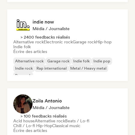
indie now
Média / Journaliste
> 2400 feedbacks réalisés
Alternative rock
Electronic rock
Garage rock
Hip-hop
Indie folk
Écrire des articles
Alternative rock
Garage rock
Indie folk
Indie pop
Indie rock
Rap international
Metal / Heavy metal
Pop rock
Zoila Antonio
Média / Journaliste
> 100 feedbacks réalisés
Acid house
Alternative rock
Beats / Lo-fi
Chill / Lo-fi Hip-Hop
Classical music
Écrire des articles