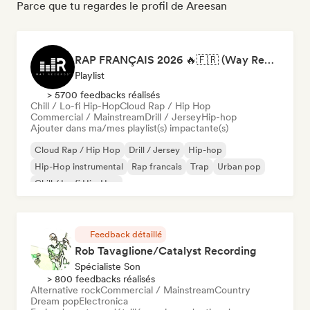
Parce que tu regardes le profil de Areesan
RAP FRANÇAIS 2026 🔥🇫🇷 (Way Records)
Playlist
> 5700 feedbacks réalisés
Chill / Lo-fi Hip-Hop
Cloud Rap / Hip Hop
Commercial / Mainstream
Drill / Jersey
Hip-hop
Ajouter dans ma/mes playlist(s) impactante(s)
Cloud Rap / Hip Hop
Drill / Jersey
Hip-hop
Hip-Hop instrumental
Rap francais
Trap
Urban pop
Chill / Lo-fi Hip-Hop
Feedback détaillé
Rob Tavaglione/Catalyst Recording
Spécialiste Son
> 800 feedbacks réalisés
Alternative rock
Commercial / Mainstream
Country
Dream pop
Electronica