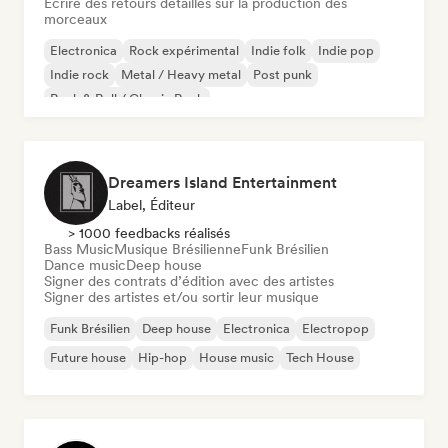
Ecrire des retours détaillés sur la production des
morceaux
Electronica
Rock expérimental
Indie folk
Indie pop
Indie rock
Metal / Heavy metal
Post punk
Rock & Roll / Classic Rock
Dreamers Island Entertainment
Label, Éditeur
> 1000 feedbacks réalisés
Bass Music
Musique Brésilienne
Funk Brésilien
Dance music
Deep house
Signer des contrats d’édition avec des artistes
Signer des artistes et/ou sortir leur musique
Funk Brésilien
Deep house
Electronica
Electropop
Future house
Hip-hop
House music
Tech House