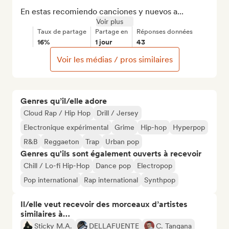
En estas recomiendo canciones y nuevos a...
Voir plus
Taux de partage
Partage en
Réponses données
16%
1 jour
43
Voir les médias / pros similaires
Genres qu’il/elle adore
Cloud Rap / Hip Hop
Drill / Jersey
Electronique expérimental
Grime
Hip-hop
Hyperpop
R&B
Reggaeton
Trap
Urban pop
Genres qu'ils sont également ouverts à recevoir
Chill / Lo-fi Hip-Hop
Dance pop
Electropop
Pop international
Rap international
Synthpop
Il/elle veut recevoir des morceaux d’artistes
similaires à…
Sticky M.A.
DELLAFUENTE
C. Tangana