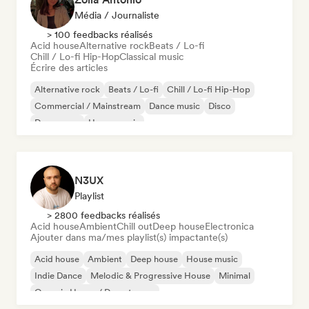
Média / Journaliste
> 100 feedbacks réalisés
Acid house
Alternative rock
Beats / Lo-fi
Chill / Lo-fi Hip-Hop
Classical music
Écrire des articles
Alternative rock
Beats / Lo-fi
Chill / Lo-fi Hip-Hop
Commercial / Mainstream
Dance music
Disco
Dream pop
House music
N3UX
Playlist
> 2800 feedbacks réalisés
Acid house
Ambient
Chill out
Deep house
Electronica
Ajouter dans ma/mes playlist(s) impactante(s)
Acid house
Ambient
Deep house
House music
Indie Dance
Melodic & Progressive House
Minimal
Organic House / Downtempo