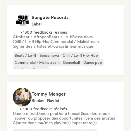
Sungate Records
Label
> 1300 feedbacks réalisés
Afrobeat / Afropop
Beats / Lo-fi
Bossa nova
Chill / Lo-fi Hip-Hop
Commercial / Mainstream
Signer des artistes et/ou sortir leur musique
Beats / Lo-fi
Bossa nova
Chill / Lo-fi Hip-Hop
Commercial / Mainstream
Dancehall
Dance pop
Hip-hop
Pop soul
Tommy Menger
Booker, Playlist
> 1800 feedbacks réalisés
Dance music
Dance pop
Deep house
Disco
Electropop
Trouver ou proposer des opportunités live à des artistes
Ajouter dans ma/mes playlist(s) impactante(s)