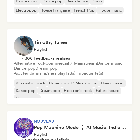
Dance music
Dance pop
Deep house
Disco
Electropop
House française
French Pop
House music
Timothy Tunes
Playlist
> 300 feedbacks réalisés
Alternative rock
Commercial / Mainstream
Dance music
Dance pop
Dream pop
Ajouter dans ma/mes playlist(s) impactante(s)
Alternative rock
Commercial / Mainstream
Dance music
Dance pop
Dream pop
Electronic rock
Future house
Garage rock
NOUVEAU
Pop Machine Mode 🤖 AI Music, Indie Pop & Dream Pop
Playlist