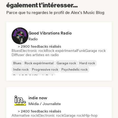
également t'intéresser...
Parce que tu regardes le profil de Alex's Music Blog
Good Vibrations Radio
Radio
> 2900 feedbacks réalisés
Blues
Electronic rock
Rock expérimental
Funk
Garage rock
Diffuser des artistes en radio
Blues
Rock expérimental
Garage rock
Hard rock
Indie rock
Progressive rock
Psychedelic rock
Rock & Roll / Classic Rock
indie now
Média / Journaliste
> 2400 feedbacks réalisés
Alternative rock
Electronic rock
Garage rock
Hip-hop