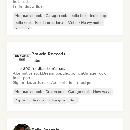
Indie folk
Écrire des articles
Alternative rock
Garage rock
Indie folk
Indie pop
Indie rock
Rap international
Metal / Heavy metal
Pop rock
Pravda Records
Label
> 800 feedbacks réalisés
Alternative rock
Dream pop
Electronica
Garage rock
Indie pop
Signer des artistes et/ou sortir leur musique
Alternative rock
Dream pop
Garage rock
New wave
Pop soul
Reggae
Shoegaze
Soul
Zoila Antonio