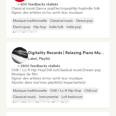
> 600 feedbacks réalisés
Classical music
Dance pop
Electropop
Hip-hop
Indie folk
Signer des artistes et/ou sortir leur musique
Musique traditionnelle
Classical music
Dance pop
Electropop
Hip-hop
Indie folk
Indie pop
Nouvelle scène
Digitality Records | Relaxing Piano Music
Label, Playlist
> 2800 feedbacks réalisés
Chill / Lo-fi Hip-Hop
Chill out
Classical music
Dream pop
Musique de film
Signer des artistes et/ou sortir leur musique
Ajouter dans ma/mes playlist(s) impactante(s)
Musique traditionnelle
Chill / Lo-fi Hip-Hop
Chill out
Classical music
Instrumental
Lofi bedroom
Néo / Modern Classical
Piano Solo