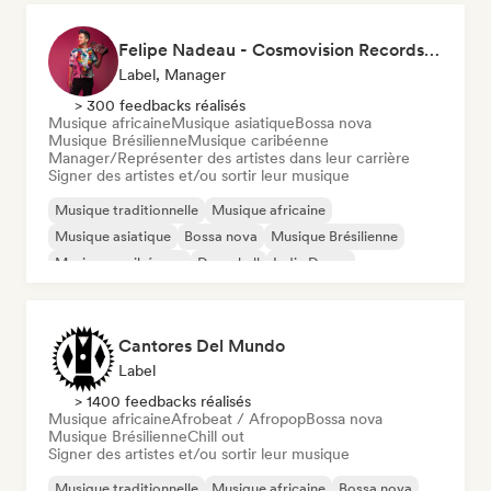
Felipe Nadeau - Cosmovision Records & Ritmos del Sur
Label, Manager
> 300 feedbacks réalisés
Musique africaine
Musique asiatique
Bossa nova
Musique Brésilienne
Musique caribéenne
Manager/Représenter des artistes dans leur carrière
Signer des artistes et/ou sortir leur musique
Musique traditionnelle
Musique africaine
Musique asiatique
Bossa nova
Musique Brésilienne
Musique caribéenne
Dancehall
Indie Dance
Cantores Del Mundo
Label
> 1400 feedbacks réalisés
Musique africaine
Afrobeat / Afropop
Bossa nova
Musique Brésilienne
Chill out
Signer des artistes et/ou sortir leur musique
Musique traditionnelle
Musique africaine
Bossa nova