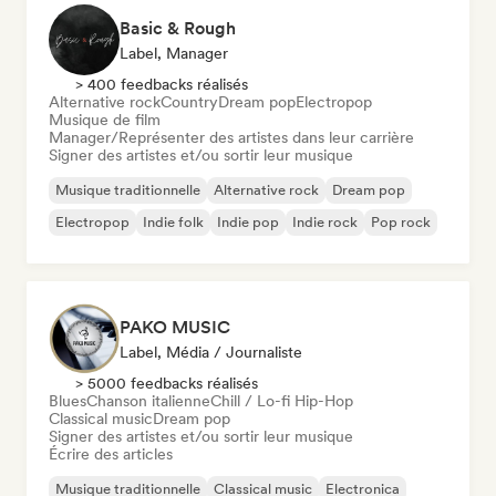
Basic & Rough
Label, Manager
> 400 feedbacks réalisés
Alternative rock
Country
Dream pop
Electropop
Musique de film
Manager/Représenter des artistes dans leur carrière
Signer des artistes et/ou sortir leur musique
Musique traditionnelle
Alternative rock
Dream pop
Electropop
Indie folk
Indie pop
Indie rock
Pop rock
PAKO MUSIC
Label, Média / Journaliste
> 5000 feedbacks réalisés
Blues
Chanson italienne
Chill / Lo-fi Hip-Hop
Classical music
Dream pop
Signer des artistes et/ou sortir leur musique
Écrire des articles
Musique traditionnelle
Classical music
Electronica