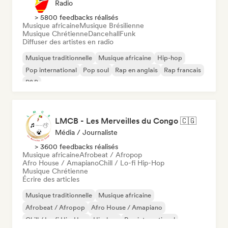
Radio
> 5800 feedbacks réalisés
Musique africaine
Musique Brésilienne
Musique Chrétienne
Dancehall
Funk
Diffuser des artistes en radio
Musique traditionnelle
Musique africaine
Hip-hop
Pop international
Pop soul
Rap en anglais
Rap francais
R&B
LMCB - Les Merveilles du Congo 🇨🇬
Média / Journaliste
> 3600 feedbacks réalisés
Musique africaine
Afrobeat / Afropop
Afro House / Amapiano
Chill / Lo-fi Hip-Hop
Musique Chrétienne
Écrire des articles
Musique traditionnelle
Musique africaine
Afrobeat / Afropop
Afro House / Amapiano
Chill / Lo-fi Hip-Hop
Hip-hop
Rap international