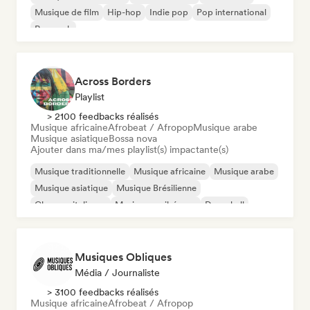
Musique de film
Hip-hop
Indie pop
Pop international
Pop rock
Across Borders
Playlist
> 2100 feedbacks réalisés
Musique africaine
Afrobeat / Afropop
Musique arabe
Musique asiatique
Bossa nova
Ajouter dans ma/mes playlist(s) impactante(s)
Musique traditionnelle
Musique africaine
Musique arabe
Musique asiatique
Musique Brésilienne
Chanson italienne
Musique caribéenne
Dancehall
Musiques Obliques
Média / Journaliste
> 3100 feedbacks réalisés
Musique africaine
Afrobeat / Afropop