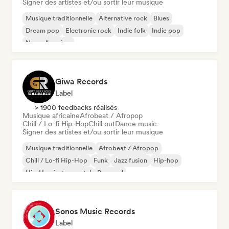
Signer des artistes et/ou sortir leur musique
Musique traditionnelle
Alternative rock
Blues
Dream pop
Electronic rock
Indie folk
Indie pop
Nouvelle scène
Giwa Records
Label
> 1900 feedbacks réalisés
Musique africaine
Afrobeat / Afropop
Chill / Lo-fi Hip-Hop
Chill out
Dance music
Signer des artistes et/ou sortir leur musique
Musique traditionnelle
Afrobeat / Afropop
Chill / Lo-fi Hip-Hop
Funk
Jazz fusion
Hip-hop
Hip-Hop instrumental
Pop soul
Sonos Music Records
Label