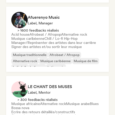
Afuerenyo Music
Label, Manager
> 1600 feedbacks réalisés
Acid house
Afrobeat / Afropop
Alternative rock
Musique caribéenne
Chill / Lo-fi Hip-Hop
Manager/Représenter des artistes dans leur carrière
Signer des artistes et/ou sortir leur musique
Musique traditionnelle
Afrobeat / Afropop
Alternative rock
Musique caribéenne
Musique de film
Indie folk
Indie pop
Latin music
LE CHANT DES MUSES
Label, Mentor
> 300 feedbacks réalisés
Musique africaine
Alternative rock
Musique arabe
Blues
Bossa nova
Ecrire des retours détaillés/constructifs