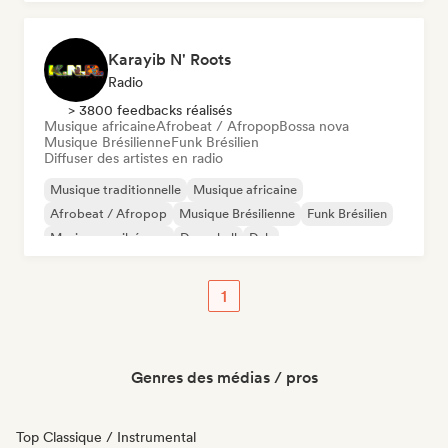
Rap en anglais
Karayib N' Roots
Radio
> 3800 feedbacks réalisés
Musique africaine
Afrobeat / Afropop
Bossa nova
Musique Brésilienne
Funk Brésilien
Diffuser des artistes en radio
Musique traditionnelle
Musique africaine
Afrobeat / Afropop
Musique Brésilienne
Funk Brésilien
Musique caribéenne
Dancehall
Dub
1
Genres des médias / pros
Top Classique / Instrumental