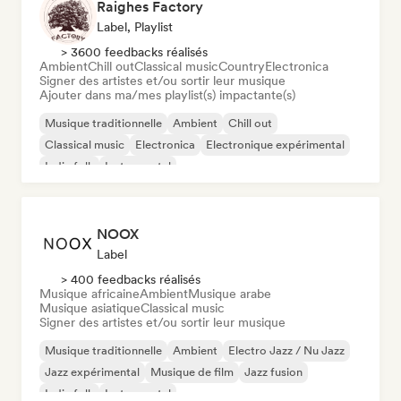
Raighes Factory
Label, Playlist
> 3600 feedbacks réalisés
Ambient
Chill out
Classical music
Country
Electronica
Signer des artistes et/ou sortir leur musique
Ajouter dans ma/mes playlist(s) impactante(s)
Musique traditionnelle
Ambient
Chill out
Classical music
Electronica
Electronique expérimental
Indie folk
Instrumental
NOOX
Label
> 400 feedbacks réalisés
Musique africaine
Ambient
Musique arabe
Musique asiatique
Classical music
Signer des artistes et/ou sortir leur musique
Musique traditionnelle
Ambient
Electro Jazz / Nu Jazz
Jazz expérimental
Musique de film
Jazz fusion
Indie folk
Instrumental