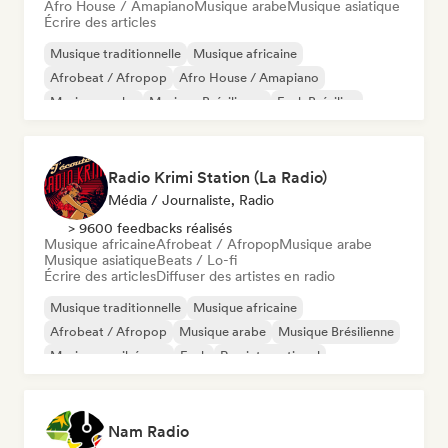
Afro House / Amapiano
Musique arabe
Musique asiatique
Écrire des articles
Musique traditionnelle
Musique africaine
Afrobeat / Afropop
Afro House / Amapiano
Musique arabe
Musique Brésilienne
Funk Brésilien
Jazz fusion
Radio Krimi Station (La Radio)
Média / Journaliste, Radio
> 9600 feedbacks réalisés
Musique africaine
Afrobeat / Afropop
Musique arabe
Musique asiatique
Beats / Lo-fi
Écrire des articles
Diffuser des artistes en radio
Musique traditionnelle
Musique africaine
Afrobeat / Afropop
Musique arabe
Musique Brésilienne
Musique caribéenne
Funk
Rap international
Nam Radio