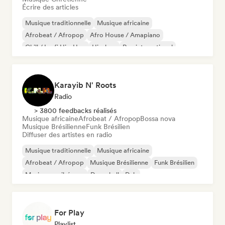
Écrire des articles
Musique traditionnelle
Musique africaine
Afrobeat / Afropop
Afro House / Amapiano
Chill / Lo-fi Hip-Hop
Hip-hop
Rap international
Rap en anglais
Karayib N' Roots
Radio
> 3800 feedbacks réalisés
Musique africaine
Afrobeat / Afropop
Bossa nova
Musique Brésilienne
Funk Brésilien
Diffuser des artistes en radio
Musique traditionnelle
Musique africaine
Afrobeat / Afropop
Musique Brésilienne
Funk Brésilien
Musique caribéenne
Dancehall
Dub
For Play
Playlist