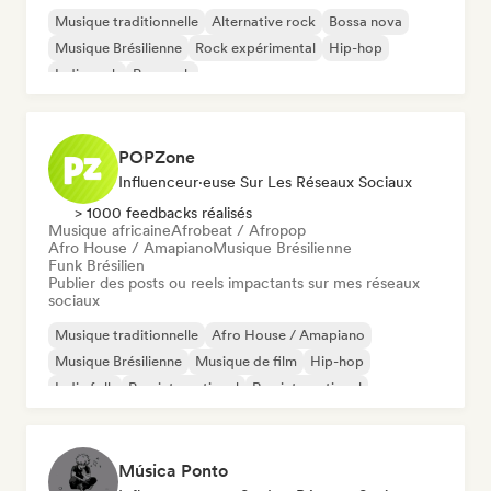
Musique traditionnelle
Alternative rock
Bossa nova
Musique Brésilienne
Rock expérimental
Hip-hop
Indie rock
Pop rock
POPZone
Influenceur·euse Sur Les Réseaux Sociaux
> 1000 feedbacks réalisés
Musique africaine
Afrobeat / Afropop
Afro House / Amapiano
Musique Brésilienne
Funk Brésilien
Publier des posts ou reels impactants sur mes réseaux
sociaux
Musique traditionnelle
Afro House / Amapiano
Musique Brésilienne
Musique de film
Hip-hop
Indie folk
Pop international
Rap international
Música Ponto