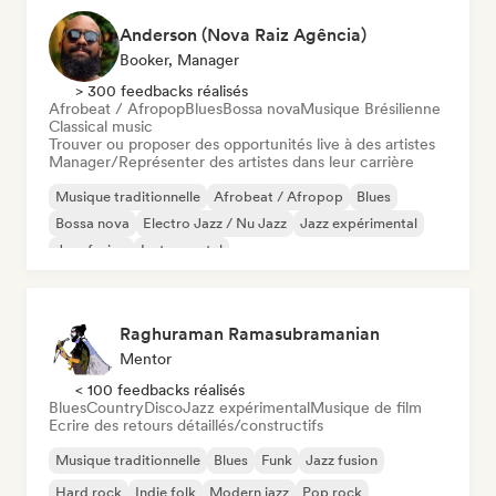
Anderson (Nova Raiz Agência)
Booker, Manager
> 300 feedbacks réalisés
Afrobeat / Afropop
Blues
Bossa nova
Musique Brésilienne
Classical music
Trouver ou proposer des opportunités live à des artistes
Manager/Représenter des artistes dans leur carrière
Musique traditionnelle
Afrobeat / Afropop
Blues
Bossa nova
Electro Jazz / Nu Jazz
Jazz expérimental
Jazz fusion
Instrumental
Raghuraman Ramasubramanian
Mentor
< 100 feedbacks réalisés
Blues
Country
Disco
Jazz expérimental
Musique de film
Ecrire des retours détaillés/constructifs
Musique traditionnelle
Blues
Funk
Jazz fusion
Hard rock
Indie folk
Modern jazz
Pop rock