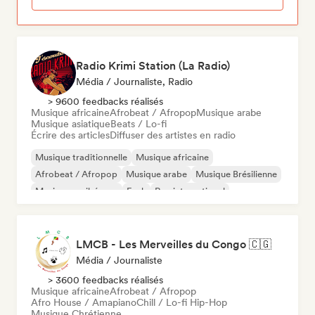
Radio Krimi Station (La Radio)
Média / Journaliste, Radio
> 9600 feedbacks réalisés
Musique africaine
Afrobeat / Afropop
Musique arabe
Musique asiatique
Beats / Lo-fi
Écrire des articles
Diffuser des artistes en radio
Musique traditionnelle
Musique africaine
Afrobeat / Afropop
Musique arabe
Musique Brésilienne
Musique caribéenne
Funk
Rap international
LMCB - Les Merveilles du Congo 🇨🇬
Média / Journaliste
> 3600 feedbacks réalisés
Musique africaine
Afrobeat / Afropop
Afro House / Amapiano
Chill / Lo-fi Hip-Hop
Musique Chrétienne