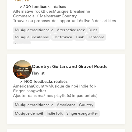
> 200 feedbacks réalisés
Alternative rock
Blues
Musique Brésilienne
Commercial / Mainstream
Country
Trouver ou proposer des opportunités live à des artistes
Musique traditionnelle
Alternative rock
Blues
Musique Brésilienne
Electronica
Funk
Hardcore
Hip-hop
Country: Guitars and Gravel Roads
Playlist
> 1400 feedbacks réalisés
Americana
Country
Musique de noël
Indie folk
Singer-songwriter
Ajouter dans ma/mes playlist(s) impactante(s)
Musique traditionnelle
Americana
Country
Musique de noël
Indie folk
Singer-songwriter