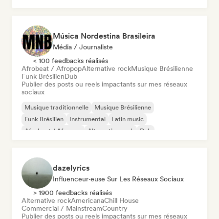
Música Nordestina Brasileira
Média / Journaliste
< 100 feedbacks réalisés
Afrobeat / Afropop
Alternative rock
Musique Brésilienne
Funk Brésilien
Dub
Publier des posts ou reels impactants sur mes réseaux
sociaux
Musique traditionnelle
Musique Brésilienne
Funk Brésilien
Instrumental
Latin music
Afrobeat / Afropop
Alternative rock
Dub
dazelyrics
Influenceur·euse Sur Les Réseaux Sociaux
> 1900 feedbacks réalisés
Alternative rock
Americana
Chill House
Commercial / Mainstream
Country
Publier des posts ou reels impactants sur mes réseaux