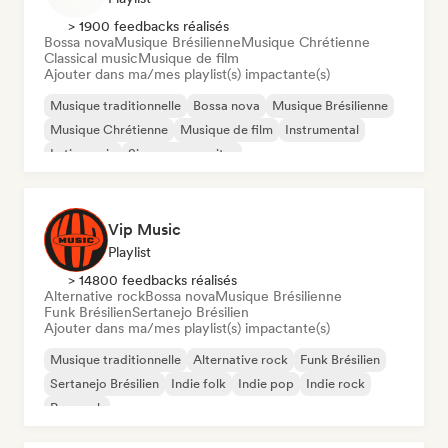
> 1900 feedbacks réalisés
Bossa nova
Musique Brésilienne
Musique Chrétienne
Classical music
Musique de film
Ajouter dans ma/mes playlist(s) impactante(s)
Musique traditionnelle
Bossa nova
Musique Brésilienne
Musique Chrétienne
Musique de film
Instrumental
Latin music
Singer-songwriter
Vip Music
Playlist
> 14800 feedbacks réalisés
Alternative rock
Bossa nova
Musique Brésilienne
Funk Brésilien
Sertanejo Brésilien
Ajouter dans ma/mes playlist(s) impactante(s)
Musique traditionnelle
Alternative rock
Funk Brésilien
Sertanejo Brésilien
Indie folk
Indie pop
Indie rock
Pop rock