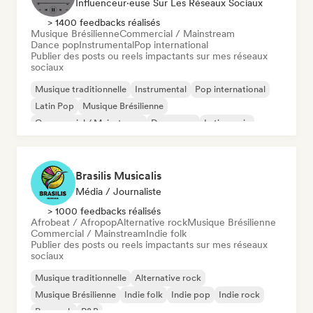
Influenceur·euse Sur Les Réseaux Sociaux
> 1400 feedbacks réalisés
Musique Brésilienne
Commercial / Mainstream
Dance pop
Instrumental
Pop international
Publier des posts ou reels impactants sur mes réseaux
sociaux
Musique traditionnelle
Instrumental
Pop international
Latin Pop
Musique Brésilienne
Commercial / Mainstream
Dance pop
Latin music
Brasilis Musicalis
Média / Journaliste
> 1000 feedbacks réalisés
Afrobeat / Afropop
Alternative rock
Musique Brésilienne
Commercial / Mainstream
Indie folk
Publier des posts ou reels impactants sur mes réseaux
sociaux
Musique traditionnelle
Alternative rock
Musique Brésilienne
Indie folk
Indie pop
Indie rock
Pop rock
R&B