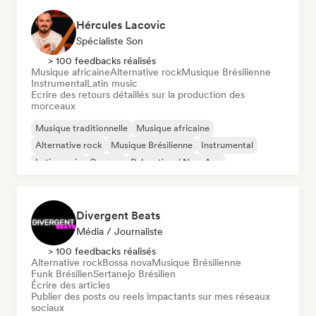
Hércules Lacovic
Spécialiste Son
> 100 feedbacks réalisés
Musique africaine
Alternative rock
Musique Brésilienne
Instrumental
Latin music
Ecrire des retours détaillés sur la production des
morceaux
Musique traditionnelle
Musique africaine
Alternative rock
Musique Brésilienne
Instrumental
Latin music
Reggae
Relaxation / New Age
Divergent Beats
Média / Journaliste
> 100 feedbacks réalisés
Alternative rock
Bossa nova
Musique Brésilienne
Funk Brésilien
Sertanejo Brésilien
Écrire des articles
Publier des posts ou reels impactants sur mes réseaux
sociaux