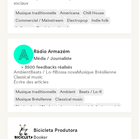
sociaux
Musique traditionnelle
Americana
Chill House
Commercial / Mainstream
Electropop
Indie folk
Indie pop
Pop international
Rádio Armazém
Média / Journaliste
> 3500 feedbacks réalisés
Ambient
Beats / Lo-fi
Bossa nova
Musique Brésilienne
Classical music
Écrire des articles
Musique traditionnelle
Ambient
Beats / Lo-fi
Musique Brésilienne
Classical music
Electro Jazz / Nu Jazz
Jazz expérimental
Instrumental
Bicicleta Produtora
Booker