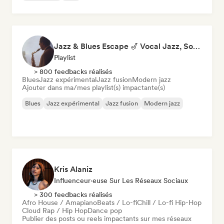
Jazz & Blues Escape 🎷 Vocal Jazz, Soul Blues & Classic Standards
Playlist
> 800 feedbacks réalisés
Blues
Jazz expérimental
Jazz fusion
Modern jazz
Ajouter dans ma/mes playlist(s) impactante(s)
Blues
Jazz expérimental
Jazz fusion
Modern jazz
Kris Alaniz
Influenceur·euse Sur Les Réseaux Sociaux
> 300 feedbacks réalisés
Afro House / Amapiano
Beats / Lo-fi
Chill / Lo-fi Hip-Hop
Cloud Rap / Hip Hop
Dance pop
Publier des posts ou reels impactants sur mes réseaux