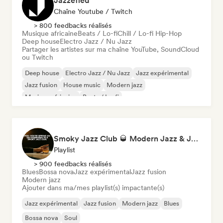
Jazzefied
Chaîne Youtube / Twitch
> 800 feedbacks réalisés
Musique africaine
Beats / Lo-fi
Chill / Lo-fi Hip-Hop
Deep house
Electro Jazz / Nu Jazz
Partager les artistes sur ma chaîne YouTube, SoundCloud
ou Twitch
Deep house
Electro Jazz / Nu Jazz
Jazz expérimental
Jazz fusion
House music
Modern jazz
Musique africaine
Beats / Lo-fi
Smoky Jazz Club 🥃 Modern Jazz & Jazz Fusion to Sip an Old Fashioned to
Playlist
> 900 feedbacks réalisés
Blues
Bossa nova
Jazz expérimental
Jazz fusion
Modern jazz
Ajouter dans ma/mes playlist(s) impactante(s)
Jazz expérimental
Jazz fusion
Modern jazz
Blues
Bossa nova
Soul