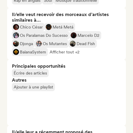
Rap en anglais
Soul
Musique traditionnelle
Il/elle veut recevoir des morceaux d’artistes
similaires à…
Chico César
Metá Metá
Os Paralamas Do Sucesso
Marcelo D2
Djonga
Os Mutantes
Dead Fish
BaianaSystem
Afficher tout +2
Principales opportunités
Écrire des articles
Autres
Ajouter à une playlist
Il/elle leur a récemment proposé des