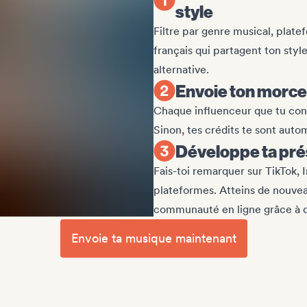
style
Filtre par genre musical, platef
français qui partagent ton styl
alternative.
Envoie ton morcea
Chaque influenceur que tu cont
Sinon, tes crédits te sont au
Développe ta pré
Fais-toi remarquer sur TikTok, 
plateformes. Atteins de nouvea
communauté en ligne grâce à d
Envoie ta musique maintenant