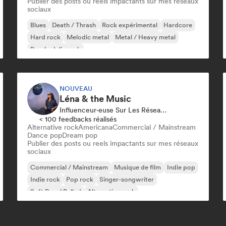
Publier des posts ou reels impactants sur mes réseaux
sociaux
Blues
Death / Thrash
Rock expérimental
Hardcore
Hard rock
Melodic metal
Metal / Heavy metal
Psychedelic rock
NOUVEAU
Léna & the Music
Influenceur·euse Sur Les Réseaux Sociaux
< 100 feedbacks réalisés
Alternative rock
Americana
Commercial / Mainstream
Dance pop
Dream pop
Publier des posts ou reels impactants sur mes réseaux
sociaux
Commercial / Mainstream
Musique de film
Indie pop
Indie rock
Pop rock
Singer-songwriter
Soft Pop / Ballad
Alternative rock