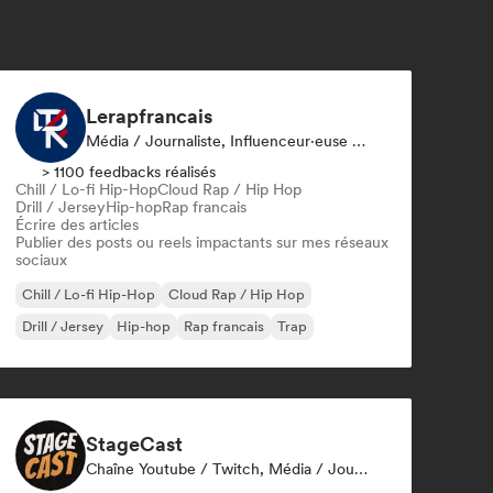
Lerapfrancais
Média / Journaliste, Influenceur·euse Sur Les Réseaux Sociaux
> 1100 feedbacks réalisés
Chill / Lo-fi Hip-Hop
Cloud Rap / Hip Hop
Drill / Jersey
Hip-hop
Rap francais
Écrire des articles
Publier des posts ou reels impactants sur mes réseaux
sociaux
Chill / Lo-fi Hip-Hop
Cloud Rap / Hip Hop
Drill / Jersey
Hip-hop
Rap francais
Trap
StageCast
Chaîne Youtube / Twitch, Média / Journaliste, Mentor, Influenceur·euse Sur Les Réseaux Sociaux, Spécialiste Son