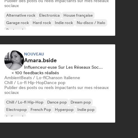
Publier des posts ou reels impactants sur mes réseaux
sociaux
Alternative rock
Electronica
House française
Garage rock
Hard rock
Indie rock
Nu-disco / Italo
Post punk
NOUVEAU
Amara.bside
Influenceur·euse Sur Les Réseaux Sociaux
< 100 feedbacks réalisés
Ambient
Beats / Lo-fi
Chanson italienne
Chill / Lo-fi Hip-Hop
Dance pop
Publier des posts ou reels impactants sur mes réseaux
sociaux
Chill / Lo-fi Hip-Hop
Dance pop
Dream pop
Electropop
French Pop
Hyperpop
Indie pop
Indie rock