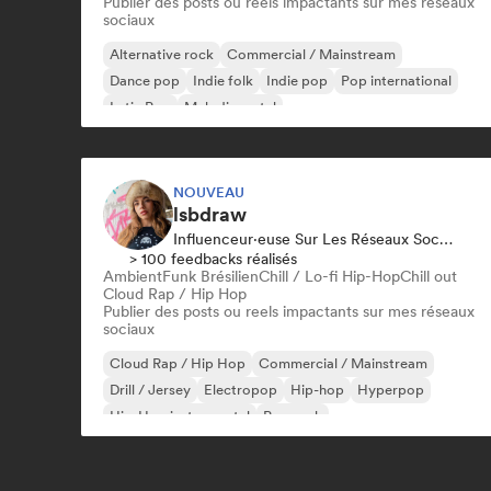
Publier des posts ou reels impactants sur mes réseaux
sociaux
Alternative rock
Commercial / Mainstream
Dance pop
Indie folk
Indie pop
Pop international
Latin Pop
Melodic metal
NOUVEAU
lsbdraw
Influenceur·euse Sur Les Réseaux Sociaux
> 100 feedbacks réalisés
Ambient
Funk Brésilien
Chill / Lo-fi Hip-Hop
Chill out
Cloud Rap / Hip Hop
Publier des posts ou reels impactants sur mes réseaux
sociaux
Cloud Rap / Hip Hop
Commercial / Mainstream
Drill / Jersey
Electropop
Hip-hop
Hyperpop
Hip-Hop instrumental
Pop rock