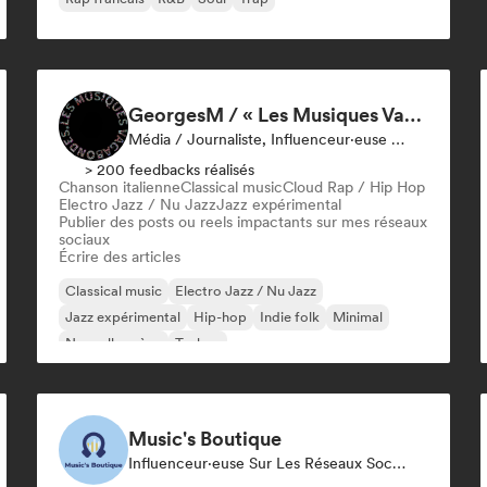
GeorgesM / « Les Musiques Vagabondes » - Content Creator
Média / Journaliste, Influenceur·euse Sur Les Réseaux Sociaux
> 200 feedbacks réalisés
Chanson italienne
Classical music
Cloud Rap / Hip Hop
Electro Jazz / Nu Jazz
Jazz expérimental
Publier des posts ou reels impactants sur mes réseaux
sociaux
Écrire des articles
Classical music
Electro Jazz / Nu Jazz
Jazz expérimental
Hip-hop
Indie folk
Minimal
Nouvelle scène
Techno
Music's Boutique
Influenceur·euse Sur Les Réseaux Sociaux