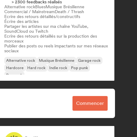
> 2300 feedbacks réalisés
Alternative rock
Blues
Musique Brésilienne
Commercial / Mainstream
Death / Thrash
Ecrire des retours détaillés/constructifs
Écrire des articles
Partager les artistes sur ma chaîne YouTube,
SoundCloud ou Twitch
Ecrire des retours détaillés sur la production des
morceaux
Publier des posts ou reels impactants sur mes réseaux
sociaux
Alternative rock
Musique Brésilienne
Garage rock
Hardcore
Hard rock
Indie rock
Pop punk
Pop rock
Commencer