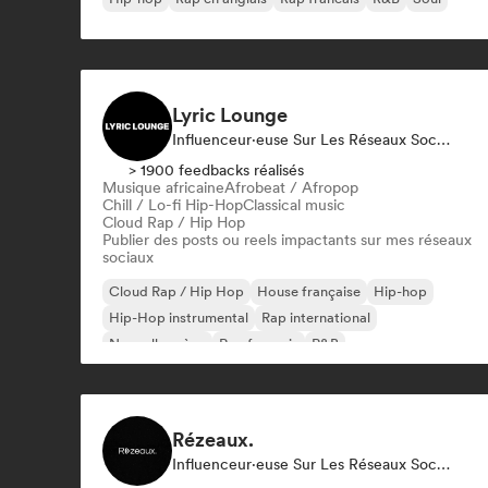
Lyric Lounge
Influenceur·euse Sur Les Réseaux Sociaux
> 1900 feedbacks réalisés
Musique africaine
Afrobeat / Afropop
Chill / Lo-fi Hip-Hop
Classical music
Cloud Rap / Hip Hop
Publier des posts ou reels impactants sur mes réseaux
sociaux
Cloud Rap / Hip Hop
House française
Hip-hop
Hip-Hop instrumental
Rap international
Nouvelle scène
Rap francais
R&B
Rézeaux.
Influenceur·euse Sur Les Réseaux Sociaux