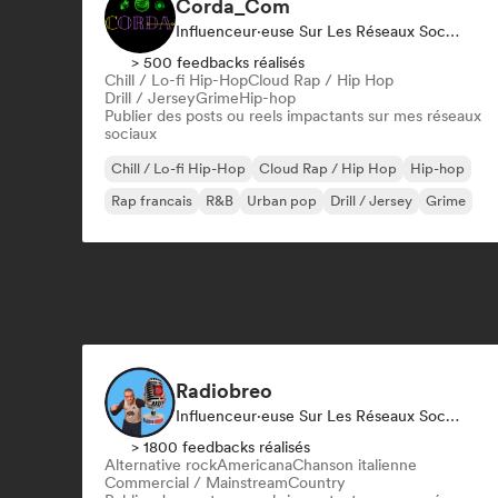
Corda_Com
Influenceur·euse Sur Les Réseaux Sociaux
> 500 feedbacks réalisés
Chill / Lo-fi Hip-Hop
Cloud Rap / Hip Hop
Drill / Jersey
Grime
Hip-hop
Publier des posts ou reels impactants sur mes réseaux
sociaux
Chill / Lo-fi Hip-Hop
Cloud Rap / Hip Hop
Hip-hop
Rap francais
R&B
Urban pop
Drill / Jersey
Grime
Radiobreo
Influenceur·euse Sur Les Réseaux Sociaux
> 1800 feedbacks réalisés
Alternative rock
Americana
Chanson italienne
Commercial / Mainstream
Country