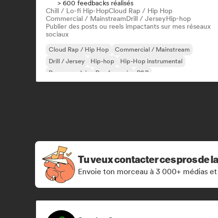
> 600 feedbacks réalisés
Chill / Lo-fi Hip-Hop
Cloud Rap / Hip Hop
Commercial / Mainstream
Drill / Jersey
Hip-hop
Publier des posts ou reels impactants sur mes réseaux
sociaux
Cloud Rap / Hip Hop
Commercial / Mainstream
Drill / Jersey
Hip-hop
Hip-Hop instrumental
Rap en anglais
Rap francais
R&B
Tu veux contacter ces pros de l
Envoie ton morceau à 3 000+ médias et