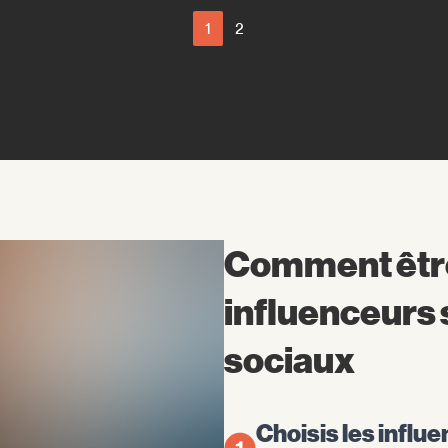
1
2
Comment être 
influenceurs 
sociaux
Choisis les influ