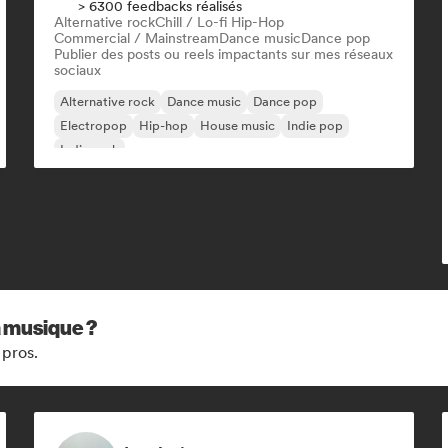
> 6300 feedbacks réalisés
Alternative rock
Chill / Lo-fi Hip-Hop
Commercial / Mainstream
Dance music
Dance pop
Publier des posts ou reels impactants sur mes réseaux
sociaux
Alternative rock
Dance music
Dance pop
Electropop
Hip-hop
House music
Indie pop
Indie rock
a musique ?
 pros.