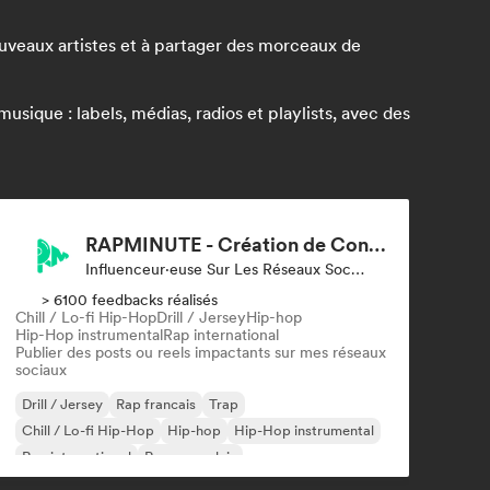
nouveaux artistes et à partager des morceaux de
sique : labels, médias, radios et playlists, avec des
RAPMINUTE - Création de Contenu
Influenceur·euse Sur Les Réseaux Sociaux
> 6100 feedbacks réalisés
Chill / Lo-fi Hip-Hop
Drill / Jersey
Hip-hop
Hip-Hop instrumental
Rap international
Publier des posts ou reels impactants sur mes réseaux
sociaux
Drill / Jersey
Rap francais
Trap
Chill / Lo-fi Hip-Hop
Hip-hop
Hip-Hop instrumental
Rap international
Rap en anglais