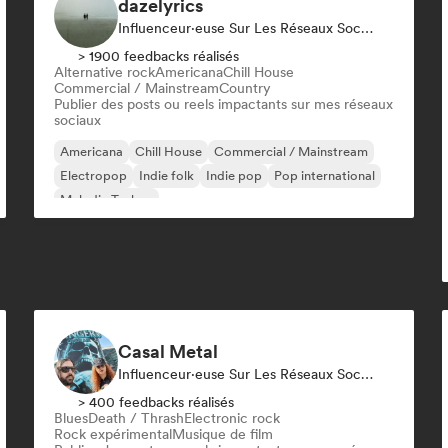
dazelyrics
Influenceur·euse Sur Les Réseaux Sociaux
> 1900 feedbacks réalisés
Alternative rock
Americana
Chill House
Commercial / Mainstream
Country
Publier des posts ou reels impactants sur mes réseaux
sociaux
Americana
Chill House
Commercial / Mainstream
Electropop
Indie folk
Indie pop
Pop international
Melodic Techno
Casal Metal
Influenceur·euse Sur Les Réseaux Sociaux
> 400 feedbacks réalisés
Blues
Death / Thrash
Electronic rock
Rock expérimental
Musique de film