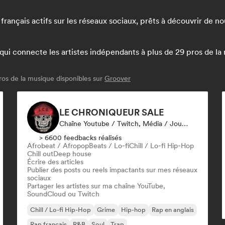
français actifs sur les réseaux sociaux, prêts à découvrir de 
 connecte les artistes indépendants à plus de 29 pros de la mu
os de la musique disponibles sur
Groover
LE CHRONIQUEUR SALE
Chaîne Youtube / Twitch, Média / Journaliste, Influenceur·euse Sur Les Réseaux Sociaux
> 6600 feedbacks réalisés
Afrobeat / Afropop
Beats / Lo-fi
Chill / Lo-fi Hip-Hop
Chill out
Deep house
Écrire des articles
Publier des posts ou reels impactants sur mes réseaux
sociaux
Partager les artistes sur ma chaîne YouTube,
SoundCloud ou Twitch
Chill / Lo-fi Hip-Hop
Grime
Hip-hop
Rap en anglais
Rap francais
R&B
Soul
Trap