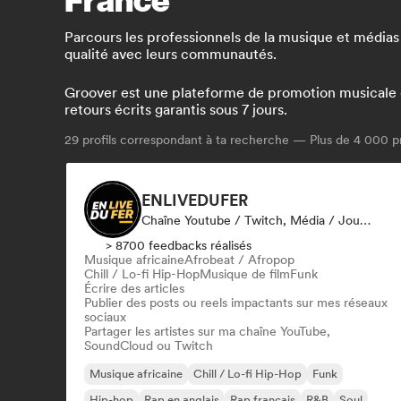
Parcours les professionnels de la musique et médias 
qualité avec leurs communautés.
Groover est une plateforme de promotion musicale qui
retours écrits garantis sous 7 jours.
29
profils correspondant à ta recherche — Plus de 4 000 pr
ENLIVEDUFER
Chaîne Youtube / Twitch, Média / Journaliste, Influenceur·euse Sur Les Réseaux Sociaux
> 8700 feedbacks réalisés
Musique africaine
Afrobeat / Afropop
Chill / Lo-fi Hip-Hop
Musique de film
Funk
Écrire des articles
Publier des posts ou reels impactants sur mes réseaux
sociaux
Partager les artistes sur ma chaîne YouTube,
SoundCloud ou Twitch
Musique africaine
Chill / Lo-fi Hip-Hop
Funk
Hip-hop
Rap en anglais
Rap francais
R&B
Soul