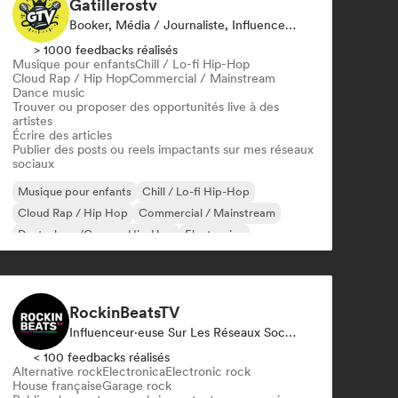
Gatillerostv
Booker, Média / Journaliste, Influenceur·euse Sur Les Réseaux Sociaux
> 1000 feedbacks réalisés
Musique pour enfants
Chill / Lo-fi Hip-Hop
Cloud Rap / Hip Hop
Commercial / Mainstream
Dance music
Trouver ou proposer des opportunités live à des
artistes
Écrire des articles
Publier des posts ou reels impactants sur mes réseaux
sociaux
Musique pour enfants
Chill / Lo-fi Hip-Hop
Cloud Rap / Hip Hop
Commercial / Mainstream
Deutschrap/German Hip-Hop
Electronica
Jazz expérimental
Hip-hop
RockinBeatsTV
Influenceur·euse Sur Les Réseaux Sociaux
< 100 feedbacks réalisés
Alternative rock
Electronica
Electronic rock
House française
Garage rock