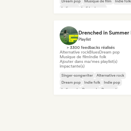
Dream pop
Musique de film
Indie folk
Indie pop
Lofi bedroom
Playlist
> 3300 feedbacks réalisés
Alternative rock
Blues
Dream pop
Musique de film
Indie folk
Ajouter dans ma/mes playlist(s)
impactante(s)
Singer-songwriter
Alternative rock
Dream pop
Indie folk
Indie pop
Indie rock
Pop rock
Pop soul