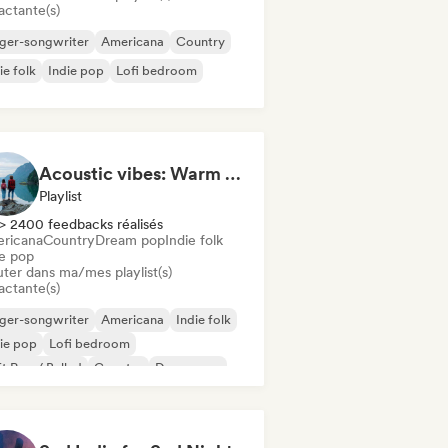
actante(s)
ger-songwriter
Americana
Country
ie folk
Indie pop
Lofi bedroom
Acoustic vibes: Warm Melodies, Indie Folk & Singer-Songwriter 🏞️
Playlist
> 2400 feedbacks réalisés
ricana
Country
Dream pop
Indie folk
ie pop
uter dans ma/mes playlist(s)
actante(s)
ger-songwriter
Americana
Indie folk
ie pop
Lofi bedroom
t Pop / Ballad
Country
Dream pop