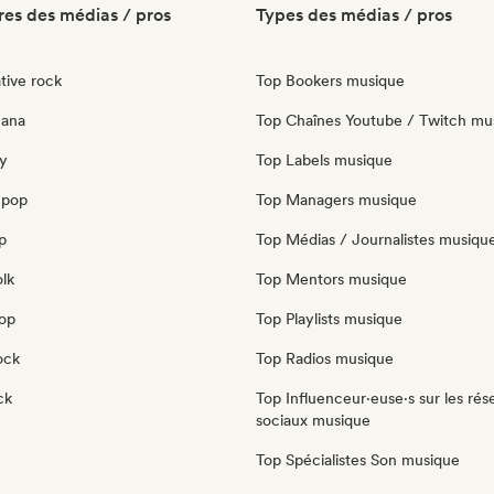
es des médias / pros
Types des médias / pros
tive rock
Top Bookers musique
cana
Top Chaînes Youtube / Twitch mu
y
Top Labels musique
 pop
Top Managers musique
p
Top Médias / Journalistes musiqu
olk
Top Mentors musique
pop
Top Playlists musique
ock
Top Radios musique
ck
Top Influenceur·euse·s sur les rés
sociaux musique
Top Spécialistes Son musique