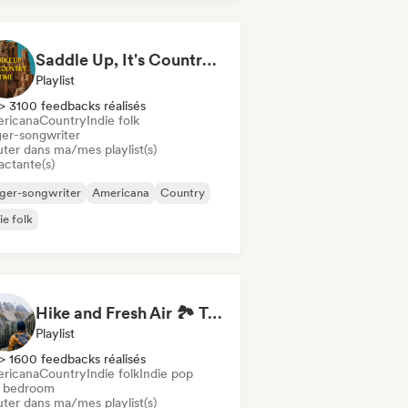
Saddle Up, It's Country Time 🤠 Outlaw Country, Americana & Country Rock
Playlist
> 3100 feedbacks réalisés
ricana
Country
Indie folk
ger-songwriter
uter dans ma/mes playlist(s)
actante(s)
ger-songwriter
Americana
Country
ie folk
Hike and Fresh Air 🏞️ Trail-Ready Indie Folk & Acoustic
Playlist
> 1600 feedbacks réalisés
ricana
Country
Indie folk
Indie pop
i bedroom
uter dans ma/mes playlist(s)