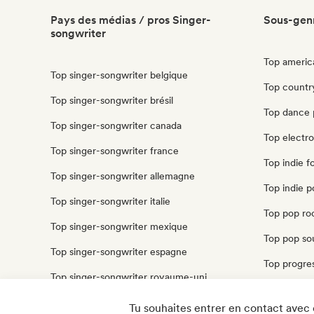
Pays des médias / pros Singer-
Sous-genr
songwriter
Top americ
Top singer-songwriter belgique
Top countr
Top singer-songwriter brésil
Top dance 
Top singer-songwriter canada
Top electr
Top singer-songwriter france
Top indie f
Top singer-songwriter allemagne
Top indie p
Top singer-songwriter italie
Top pop ro
Top singer-songwriter mexique
Top pop sou
Top singer-songwriter espagne
Top progres
Top singer-songwriter royaume-uni
Top psyche
Top singer-songwriter états unis
Tu souhaites entrer en contact avec 