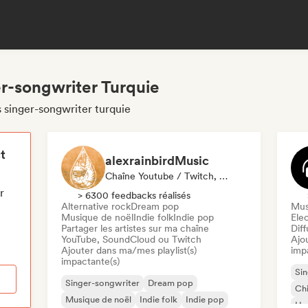
er-songwriter Turquie
 singer-songwriter turquie
t
alexrainbirdMusic
Chaîne Youtube / Twitch, Playlist
r
> 6300 feedbacks réalisés
Alternative rock
Dream pop
Mus
Musique de noël
Indie folk
Indie pop
Ele
Partager les artistes sur ma chaîne
Diff
YouTube, SoundCloud ou Twitch
Ajo
Ajouter dans ma/mes playlist(s)
imp
impactante(s)
Sin
Singer-songwriter
Dream pop
Chi
Musique de noël
Indie folk
Indie pop
Hou