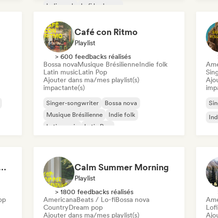
Indie rock
Lofi bedroom
Alternative rock
Café con Ritmo
Playlist
> 600 feedbacks réalisés
Bossa nova
Musique Brésilienne
Indie folk
Ame
Latin music
Latin Pop
Sin
Ajouter dans ma/mes playlist(s)
Ajo
impactante(s)
imp
Singer-songwriter
Bossa nova
Sin
Musique Brésilienne
Indie folk
Ind
Latin music
Latin Pop
at 💖 Romantic Indie Pop, Neo Soul & Singer-Songwriter
Calm Summer Morning
Playlist
> 1800 feedbacks réalisés
op
Americana
Beats / Lo-fi
Bossa nova
Ame
Country
Dream pop
Lof
Ajouter dans ma/mes playlist(s)
Ajo