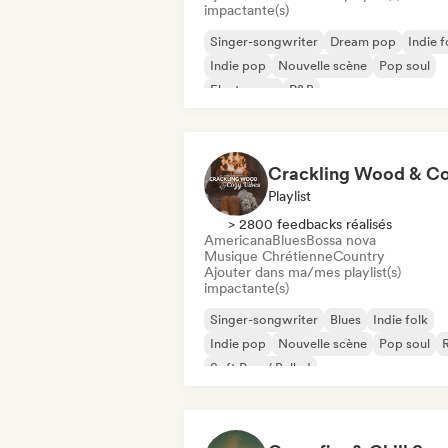
impactante(s)
Singer-songwriter
Dream pop
Indie f
Indie pop
Nouvelle scène
Pop soul
Electropop
R&B
Playlist
> 2800 feedbacks réalisés
Americana
Blues
Bossa nova
Musique Chrétienne
Country
Ajouter dans ma/mes playlist(s)
impactante(s)
Singer-songwriter
Blues
Indie folk
Indie pop
Nouvelle scène
Pop soul
Soft Pop / Ballad