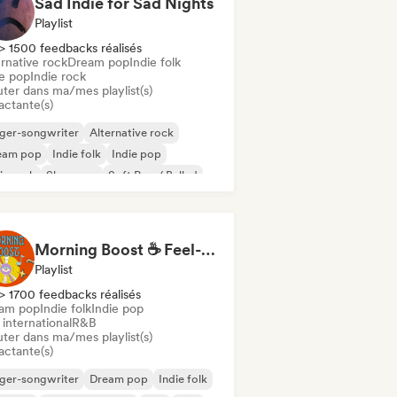
Sad Indie for Sad Nights
Playlist
> 1500 feedbacks réalisés
rnative rock
Dream pop
Indie folk
ie pop
Indie rock
uter dans ma/mes playlist(s)
actante(s)
ger-songwriter
Alternative rock
eam pop
Indie folk
Indie pop
ie rock
Shoegaze
Soft Pop / Ballad
Morning Boost ☕ Feel-Good Funk, Soul & Neo-Soul to Wake Up
Playlist
> 1700 feedbacks réalisés
am pop
Indie folk
Indie pop
international
R&B
uter dans ma/mes playlist(s)
actante(s)
ger-songwriter
Dream pop
Indie folk