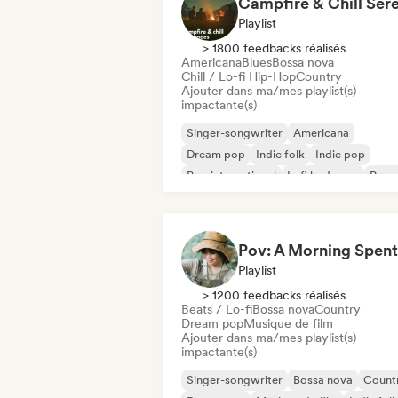
Playlist
> 1800 feedbacks réalisés
Americana
Blues
Bossa nova
Chill / Lo-fi Hip-Hop
Country
Ajouter dans ma/mes playlist(s)
impactante(s)
Singer-songwriter
Americana
Dream pop
Indie folk
Indie pop
Pop international
Lofi bedroom
Pop s
Playlist
> 1200 feedbacks réalisés
Beats / Lo-fi
Bossa nova
Country
Dream pop
Musique de film
Ajouter dans ma/mes playlist(s)
impactante(s)
Singer-songwriter
Bossa nova
Count