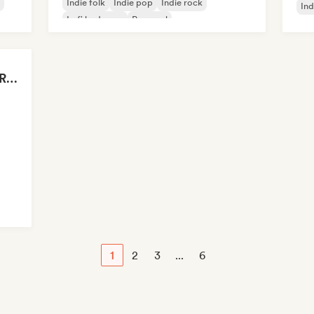
Indie folk
Indie pop
Indie rock
Ind
Lofi bedroom
Pop soul
Drenched in Summer Rain 🌧️🌴
1
2
3
...
6