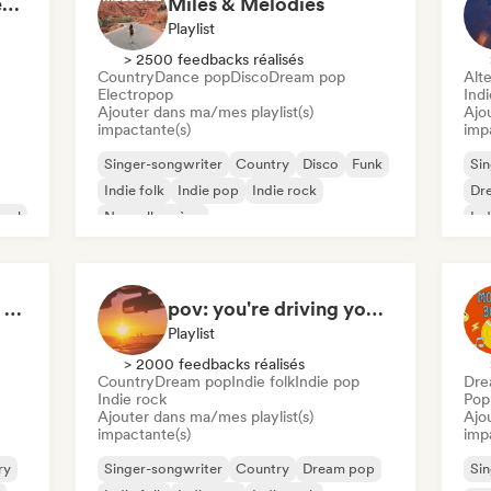
Campfire & Chill Serenades 🔥 Indie Folk, Acoustic & Singer-Songwriter
Miles & Melodies
Playlist
> 2500 feedbacks réalisés
Country
Dance pop
Disco
Dream pop
Alte
Electropop
Ind
Ajouter dans ma/mes playlist(s)
Ajo
impactante(s)
imp
Singer-songwriter
Country
Disco
Funk
Sin
Indie folk
Indie pop
Indie rock
Dr
oul
Nouvelle scène
Ind
Pov: A Morning Spent Nurturing My Garden
pov: you're driving your car alone and it's golden hour
Playlist
> 2000 feedbacks réalisés
Country
Dream pop
Indie folk
Indie pop
Dre
Indie rock
Pop 
Ajouter dans ma/mes playlist(s)
Ajo
impactante(s)
imp
ry
Singer-songwriter
Country
Dream pop
Sin