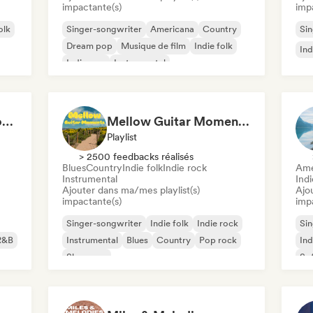
impactante(s)
imp
olk
Singer-songwriter
Americana
Country
Sin
Dream pop
Musique de film
Indie folk
Ind
Indie pop
Instrumental
Crackling Wood & Cozy Vibes 🔥 Singer-Songwriter, Dream Pop & Bedroom Pop
Mellow Guitar Moments 🎸 Acoustic Indie Folk & Singer-Songwriter
Playlist
> 2500 feedbacks réalisés
Blues
Country
Indie folk
Indie rock
Ame
Instrumental
Ind
Ajouter dans ma/mes playlist(s)
Ajo
impactante(s)
imp
Singer-songwriter
Indie folk
Indie rock
Sin
R&B
Instrumental
Blues
Country
Pop rock
Ind
Shoegaze
Sof