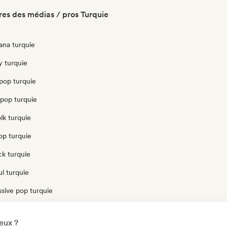
es des médias / pros Turquie
ana turquie
y turquie
pop turquie
opop turquie
olk turquie
op turquie
ck turquie
l turquie
sive pop turquie
delic pop turquie
eux ?