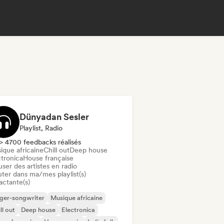
Dünyadan Sesler
Playlist, Radio
> 4700 feedbacks réalisés
ique africaine
Chill out
Deep house
ctronica
House française
user des artistes en radio
uter dans ma/mes playlist(s)
actante(s)
ger-songwriter
Musique africaine
ll out
Deep house
Electronica
se française
House music
Indie folk