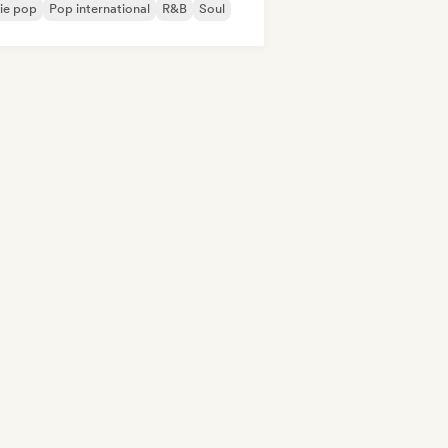
ie pop
Pop international
R&B
Soul