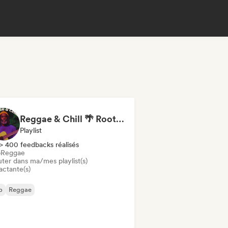
Reggae & Chill 🌴 Roots Reggae, Dancehall & Dub
Playlist
> 400 feedbacks réalisés
b
Reggae
uter dans ma/mes playlist(s)
actante(s)
b
Reggae