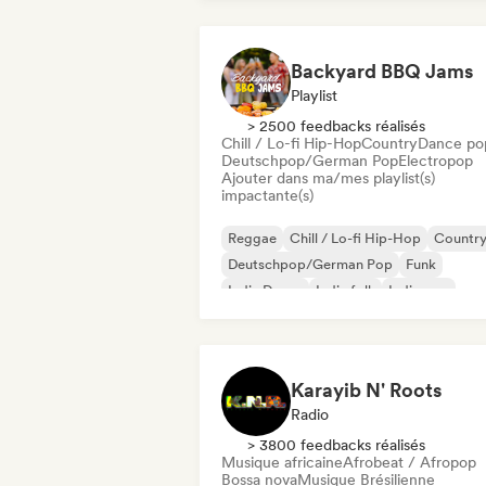
Backyard BBQ Jams
Playlist
> 2500 feedbacks réalisés
Chill / Lo-fi Hip-Hop
Country
Dance po
Deutschpop/German Pop
Electropop
Ajouter dans ma/mes playlist(s)
impactante(s)
Reggae
Chill / Lo-fi Hip-Hop
Countr
Deutschpop/German Pop
Funk
Indie Dance
Indie folk
Indie pop
Karayib N' Roots
Radio
> 3800 feedbacks réalisés
Musique africaine
Afrobeat / Afropop
Bossa nova
Musique Brésilienne