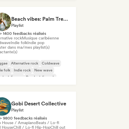
Beach vibes: Palm Tree Breezes 🌴 Indie Folk, Acoustic & Singer-Songwriter
Playlist
> 1400 feedbacks réalisés
rnative rock
Musique caribéenne
dwave
Indie folk
Indie pop
uter dans ma/mes playlist(s)
actante(s)
ggae
Alternative rock
Coldwave
ie folk
Indie rock
New wave
ychedelic pop
Psychedelic rock
Gobi Desert Collective
Playlist
> 9800 feedbacks réalisés
o House / Amapiano
Beats / Lo-fi
ll House
Chill / Lo-fi Hip-Hop
Chill out