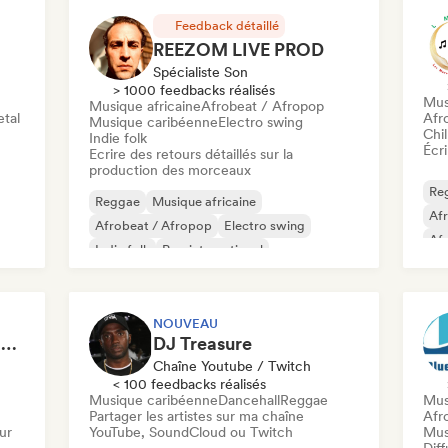
Feedback détaillé
REEZOM LIVE PROD
Spécialiste Son
> 1000 feedbacks réalisés
Mus
Musique africaine
Afrobeat / Afropop
tal
Afr
Musique caribéenne
Electro swing
Chil
Indie folk
Écri
Ecrire des retours détaillés sur la
production des morceaux
Re
Reggae
Musique africaine
Af
Afrobeat / Afropop
Electro swing
Af
Indie folk
Pop international
Chi
Nouvelle scène
Pop rock
Rap
NOUVEAU
ChefKD (African Music & Culture)
DJ Treasure
Chaîne Youtube / Twitch
< 100 feedbacks réalisés
Musique caribéenne
Dancehall
Reggae
Mus
Partager les artistes sur ma chaîne
Afr
ur
YouTube, SoundCloud ou Twitch
Mus