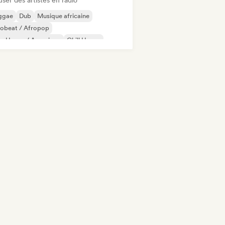
user des artistes en radio
ggae
Dub
Musique africaine
robeat / Afropop
ro House / Amapiano
Chill House
ll out
Commercial / Mainstream