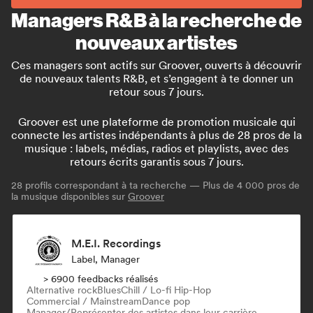
Managers R&B à la recherche de
nouveaux artistes
Ces managers sont actifs sur Groover, ouverts à découvrir
de nouveaux talents R&B, et s’engagent à te donner un
retour sous 7 jours.
Groover est une plateforme de promotion musicale qui
connecte les artistes indépendants à plus de 28 pros de la
musique : labels, médias, radios et playlists, avec des
retours écrits garantis sous 7 jours.
28
profils correspondant à ta recherche — Plus de 4 000 pros de
la musique disponibles sur
Groover
M.E.I. Recordings
Label, Manager
> 6900 feedbacks réalisés
Alternative rock
Blues
Chill / Lo-fi Hip-Hop
Commercial / Mainstream
Dance pop
Manager/Représenter des artistes dans leur carrière