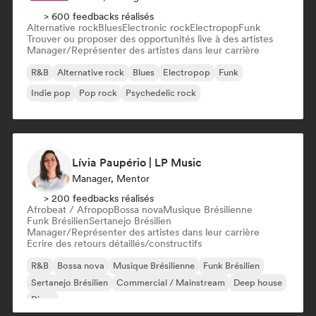
> 600 feedbacks réalisés
Alternative rock
Blues
Electronic rock
Electropop
Funk
Trouver ou proposer des opportunités live à des artistes
Manager/Représenter des artistes dans leur carrière
R&B
Alternative rock
Blues
Electropop
Funk
Indie pop
Pop rock
Psychedelic rock
Lívia Paupério | LP Music
Manager, Mentor
> 200 feedbacks réalisés
Afrobeat / Afropop
Bossa nova
Musique Brésilienne
Funk Brésilien
Sertanejo Brésilien
Manager/Représenter des artistes dans leur carrière
Ecrire des retours détaillés/constructifs
R&B
Bossa nova
Musique Brésilienne
Funk Brésilien
Sertanejo Brésilien
Commercial / Mainstream
Deep house
Disco