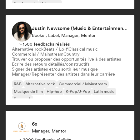
Rap francais
Urban pop
Justin Newsome (Music & Entertainment Executive | A&R, Artist Development & Partnerships | Applied AI & Systems Strategy)
Booker, Label, Manager, Mentor
> 1500 feedbacks réalisés
Alternative rock
Beats / Lo-fi
Classical music
Commercial / Mainstream
Country
Trouver ou proposer des opportunités live à des artistes
Ecrire des retours détaillés/constructifs
Signer des artistes et/ou sortir leur musique
Manager/Représenter des artistes dans leur carrière
R&B
Alternative rock
Commercial / Mainstream
Musique de film
Hip-hop
K-Pop/J-Pop
Latin music
Pop punk
6x
Manager, Mentor
> 2000 feedbacks réalisés