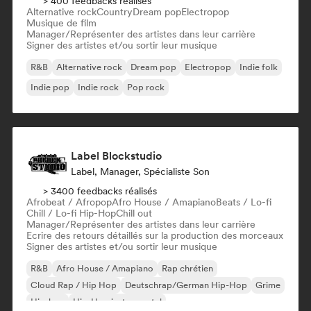
> 400 feedbacks réalisés
Alternative rock
Country
Dream pop
Electropop
Musique de film
Manager/Représenter des artistes dans leur carrière
Signer des artistes et/ou sortir leur musique
R&B
Alternative rock
Dream pop
Electropop
Indie folk
Indie pop
Indie rock
Pop rock
Label Blockstudio
Label, Manager, Spécialiste Son
> 3400 feedbacks réalisés
Afrobeat / Afropop
Afro House / Amapiano
Beats / Lo-fi
Chill / Lo-fi Hip-Hop
Chill out
Manager/Représenter des artistes dans leur carrière
Ecrire des retours détaillés sur la production des morceaux
Signer des artistes et/ou sortir leur musique
R&B
Afro House / Amapiano
Rap chrétien
Cloud Rap / Hip Hop
Deutschrap/German Hip-Hop
Grime
Hip-hop
Hip-Hop instrumental