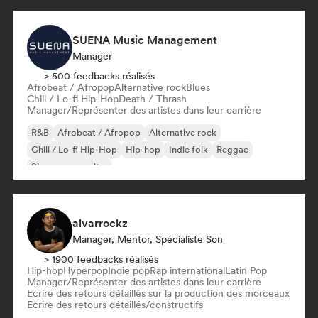
SUENA Music Management
Manager
> 500 feedbacks réalisés
Afrobeat / Afropop
Alternative rock
Blues
Chill / Lo-fi Hip-Hop
Death / Thrash
Manager/Représenter des artistes dans leur carrière
R&B
Afrobeat / Afropop
Alternative rock
Chill / Lo-fi Hip-Hop
Hip-hop
Indie folk
Reggae
Singer-songwriter
alvarrockz
Manager, Mentor, Spécialiste Son
> 1900 feedbacks réalisés
Hip-hop
Hyperpop
Indie pop
Rap international
Latin Pop
Manager/Représenter des artistes dans leur carrière
Ecrire des retours détaillés sur la production des morceaux
Ecrire des retours détaillés/constructifs