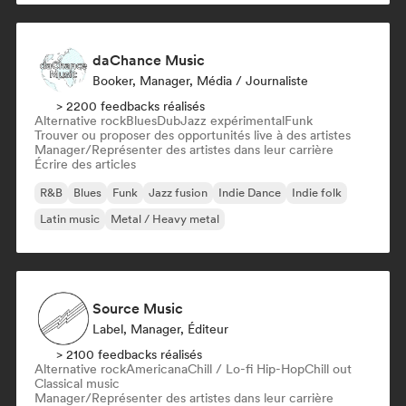
daChance Music
Booker, Manager, Média / Journaliste
> 2200 feedbacks réalisés
Alternative rock
Blues
Dub
Jazz expérimental
Funk
Trouver ou proposer des opportunités live à des artistes
Manager/Représenter des artistes dans leur carrière
Écrire des articles
R&B
Blues
Funk
Jazz fusion
Indie Dance
Indie folk
Latin music
Metal / Heavy metal
Source Music
Label, Manager, Éditeur
> 2100 feedbacks réalisés
Alternative rock
Americana
Chill / Lo-fi Hip-Hop
Chill out
Classical music
Manager/Représenter des artistes dans leur carrière