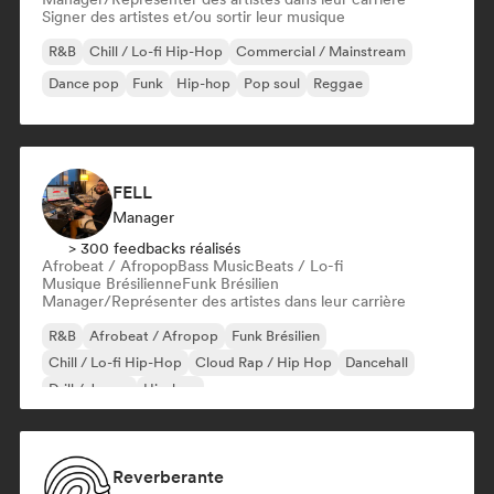
Signer des artistes et/ou sortir leur musique
R&B
Chill / Lo-fi Hip-Hop
Commercial / Mainstream
Dance pop
Funk
Hip-hop
Pop soul
Reggae
FELL
Manager
> 300 feedbacks réalisés
Afrobeat / Afropop
Bass Music
Beats / Lo-fi
Musique Brésilienne
Funk Brésilien
Manager/Représenter des artistes dans leur carrière
R&B
Afrobeat / Afropop
Funk Brésilien
Chill / Lo-fi Hip-Hop
Cloud Rap / Hip Hop
Dancehall
Drill / Jersey
Hip-hop
Reverberante