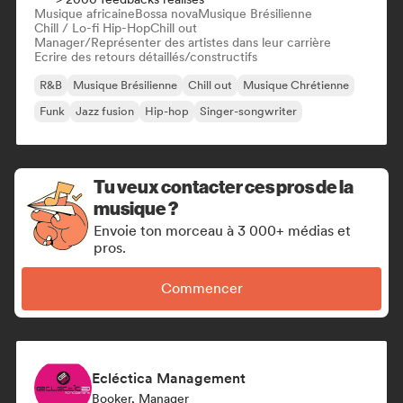
Musique africaine
Bossa nova
Musique Brésilienne
Chill / Lo-fi Hip-Hop
Chill out
Manager/Représenter des artistes dans leur carrière
Ecrire des retours détaillés/constructifs
R&B
Musique Brésilienne
Chill out
Musique Chrétienne
Funk
Jazz fusion
Hip-hop
Singer-songwriter
Tu veux contacter ces pros de la
musique ?
Envoie ton morceau à 3 000+ médias et
pros.
Commencer
Ecléctica Management
Booker, Manager