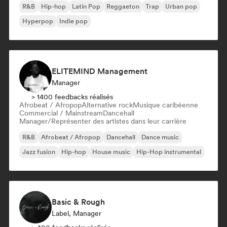
R&B
Hip-hop
Latin Pop
Reggaeton
Trap
Urban pop
Hyperpop
Indie pop
ELITEMIND Management
Manager
> 1400 feedbacks réalisés
Afrobeat / Afropop
Alternative rock
Musique caribéenne
Commercial / Mainstream
Dancehall
Manager/Représenter des artistes dans leur carrière
R&B
Afrobeat / Afropop
Dancehall
Dance music
Jazz fusion
Hip-hop
House music
Hip-Hop instrumental
Basic & Rough
Label, Manager