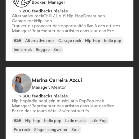
Booker, Manager
> 200 feedbacks réalisés
Alternative rock
Chill / Lo-fi Hip-Hop
Dream pop
Garage rock
Hip-hop
Trouver ou proposer des opportunités live à des artistes
Manager/Représenter des artistes dans leur carrière
R&B
Alternative rock
Garage rock
Hip-hop
Indie pop
Indie rock
Reggae
Soul
Marina Carreira Azcui
Manager, Mentor
> 300 feedbacks réalisés
Hip-hop
Indie pop
Latin music
Latin Pop
Pop rock
Manager/Représenter des artistes dans leur carrière
Ecrire des retours détaillés/constructifs
R&B
Hip-hop
Indie pop
Latin music
Latin Pop
Pop rock
Singer-songwriter
Soul