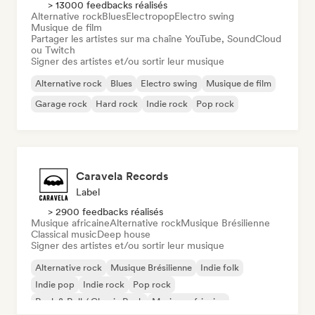
> 13000 feedbacks réalisés
Alternative rock
Blues
Electropop
Electro swing
Musique de film
Partager les artistes sur ma chaîne YouTube, SoundCloud
ou Twitch
Signer des artistes et/ou sortir leur musique
Alternative rock
Blues
Electro swing
Musique de film
Garage rock
Hard rock
Indie rock
Pop rock
Caravela Records
Label
> 2900 feedbacks réalisés
Musique africaine
Alternative rock
Musique Brésilienne
Classical music
Deep house
Signer des artistes et/ou sortir leur musique
Alternative rock
Musique Brésilienne
Indie folk
Indie pop
Indie rock
Pop rock
Rock & Roll / Classic Rock
Musique africaine