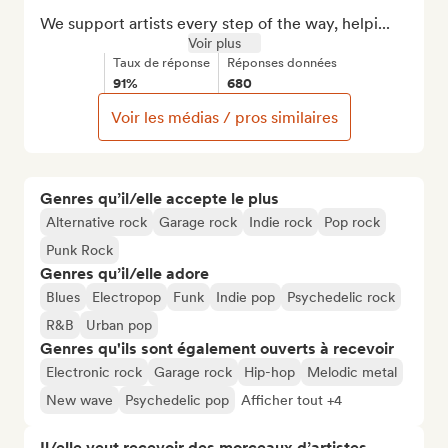
We support artists every step of the way, helpi...
Voir plus
Taux de réponse
Réponses données
91%
680
Voir les médias / pros similaires
Genres qu’il/elle accepte le plus
Alternative rock
Garage rock
Indie rock
Pop rock
Punk Rock
Genres qu’il/elle adore
Blues
Electropop
Funk
Indie pop
Psychedelic rock
R&B
Urban pop
Genres qu'ils sont également ouverts à recevoir
Electronic rock
Garage rock
Hip-hop
Melodic metal
New wave
Psychedelic pop
Afficher tout +4
Il/elle veut recevoir des morceaux d’artistes