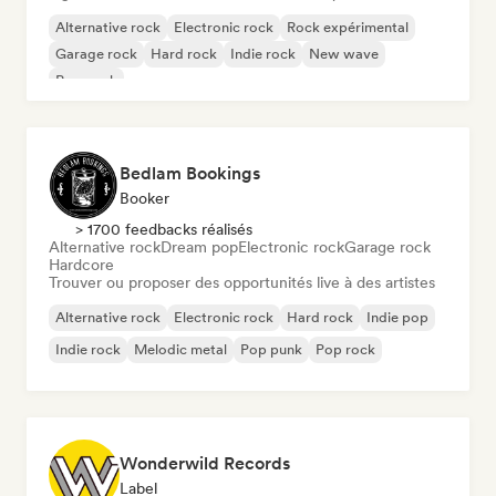
Alternative rock
Electronic rock
Rock expérimental
Garage rock
Hard rock
Indie rock
New wave
Pop punk
Bedlam Bookings
Booker
> 1700 feedbacks réalisés
Alternative rock
Dream pop
Electronic rock
Garage rock
Hardcore
Trouver ou proposer des opportunités live à des artistes
Alternative rock
Electronic rock
Hard rock
Indie pop
Indie rock
Melodic metal
Pop punk
Pop rock
Wonderwild Records
Label