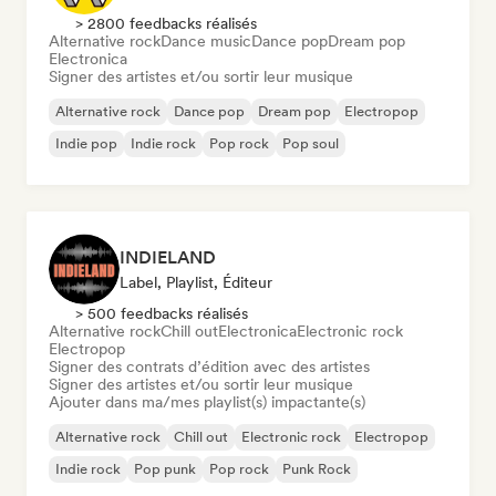
> 2800 feedbacks réalisés
Alternative rock
Dance music
Dance pop
Dream pop
Electronica
Signer des artistes et/ou sortir leur musique
Alternative rock
Dance pop
Dream pop
Electropop
Indie pop
Indie rock
Pop rock
Pop soul
INDIELAND
Label, Playlist, Éditeur
> 500 feedbacks réalisés
Alternative rock
Chill out
Electronica
Electronic rock
Electropop
Signer des contrats d’édition avec des artistes
Signer des artistes et/ou sortir leur musique
Ajouter dans ma/mes playlist(s) impactante(s)
Alternative rock
Chill out
Electronic rock
Electropop
Indie rock
Pop punk
Pop rock
Punk Rock