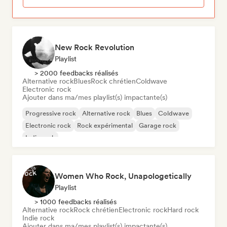
New Rock Revolution
Playlist
> 2000 feedbacks réalisés
Alternative rock
Blues
Rock chrétien
Coldwave
Electronic rock
Ajouter dans ma/mes playlist(s) impactante(s)
Progressive rock
Alternative rock
Blues
Coldwave
Electronic rock
Rock expérimental
Garage rock
Indie rock
Women Who Rock, Unapologetically
Playlist
> 1000 feedbacks réalisés
Alternative rock
Rock chrétien
Electronic rock
Hard rock
Indie rock
Ajouter dans ma/mes playlist(s) impactante(s)