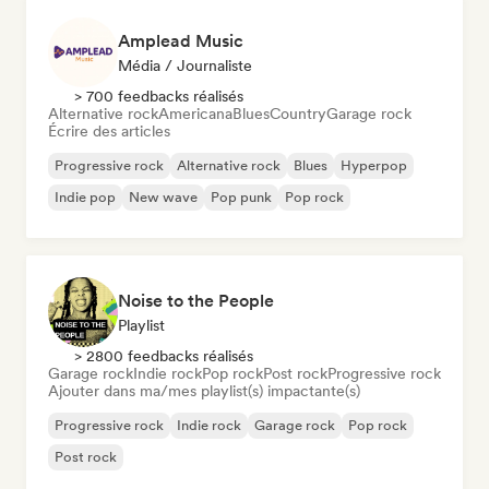
Amplead Music
Média / Journaliste
> 700 feedbacks réalisés
Alternative rock
Americana
Blues
Country
Garage rock
Écrire des articles
Progressive rock
Alternative rock
Blues
Hyperpop
Indie pop
New wave
Pop punk
Pop rock
Noise to the People
Playlist
> 2800 feedbacks réalisés
Garage rock
Indie rock
Pop rock
Post rock
Progressive rock
Ajouter dans ma/mes playlist(s) impactante(s)
Progressive rock
Indie rock
Garage rock
Pop rock
Post rock