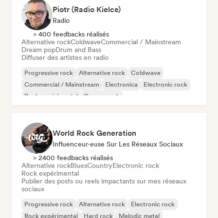
Piotr (Radio Kielce)
Radio
> 400 feedbacks réalisés
Alternative rock
Coldwave
Commercial / Mainstream
Dream pop
Drum and Bass
Diffuser des artistes en radio
Progressive rock
Alternative rock
Coldwave
Commercial / Mainstream
Electronica
Electronic rock
Rock expérimental
Garage rock
World Rock Generation
Influenceur·euse Sur Les Réseaux Sociaux
> 2400 feedbacks réalisés
Alternative rock
Blues
Country
Electronic rock
Rock expérimental
Publier des posts ou reels impactants sur mes réseaux
sociaux
Progressive rock
Alternative rock
Electronic rock
Rock expérimental
Hard rock
Melodic metal