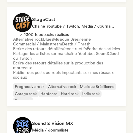
StageCast
Chaîne Youtube / Twitch, Média / Journaliste, Mentor, Influenceur·euse Sur Les Réseaux Sociaux, Spécialiste Son
> 2300 feedbacks réalisés
Alternative rock
Blues
Musique Brésilienne
Commercial / Mainstream
Death / Thrash
Ecrire des retours détaillés/constructifs
Écrire des articles
Partager les artistes sur ma chaîne YouTube, SoundCloud
ou Twitch
Ecrire des retours détaillés sur la production des
morceaux
Publier des posts ou reels impactants sur mes réseaux
sociaux
Progressive rock
Alternative rock
Musique Brésilienne
Garage rock
Hardcore
Hard rock
Indie rock
Pop punk
Sound & Vision MX
Média / Journaliste