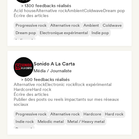
> 1300 feedbacks réalisés
Acid house
Alternative rock
Ambient
Coldwave
Dream pop
Écrire des articles
Progressive rock
Alternative rock
Ambient
Coldwave
Dream pop
Electronique expérimental
Indie pop
Indie rock
Sonido A La Carta
Média / Journaliste
> 500 feedbacks réalisés
Alternative rock
Electronic rock
Rock expérimental
Hardcore
Hard rock
Écrire des articles
Publier des posts ou reels impactants sur mes réseaux
sociaux
Progressive rock
Alternative rock
Hardcore
Hard rock
Indie rock
Melodic metal
Metal / Heavy metal
Pop punk