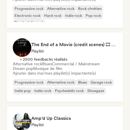
Progressive rock
Alternative rock
Rock chrétien
Electronic rock
Hard rock
Indie rock
Pop rock
Psychedelic rock
The End of a Movie (credit scenes) 🎞️ Cinematic Dream Pop & Bedroom Indie
Playlist
> 2500 feedbacks réalisés
Alternative rock
Blues
Commercial / Mainstream
Dream pop
Musique de film
Ajouter dans ma/mes playlist(s) impactante(s)
Progressive rock
Alternative rock
Blues
Garage rock
Indie pop
Indie rock
Psychedelic rock
Shoegaze
Amp’d Up Classics
Playlist