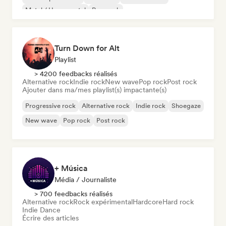
Metal / Heavy metal
Pop punk
Turn Down for Alt
Playlist
> 4200 feedbacks réalisés
Alternative rock
Indie rock
New wave
Pop rock
Post rock
Ajouter dans ma/mes playlist(s) impactante(s)
Progressive rock
Alternative rock
Indie rock
Shoegaze
New wave
Pop rock
Post rock
+ Música
Média / Journaliste
> 700 feedbacks réalisés
Alternative rock
Rock expérimental
Hardcore
Hard rock
Indie Dance
Écrire des articles