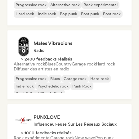
Progressive rock
Alternative rock
Rock expérimental
Hard rock
Indie rock
Pop punk
Post punk
Post rock
Males Vibracions
Radio
> 2400 feedbacks réalisés
Alternative rock
Blues
Country
Garage rock
Hard rock
Diffuser des artistes en radio
Progressive rock
Blues
Garage rock
Hard rock
Indie rock
Psychedelic rock
Punk Rock
Rock & Roll / Classic Rock
PUNXLOVE
Influenceur·euse Sur Les Réseaux Sociaux
> 1000 feedbacks réalisés
Rock expérimental
Garage rock
New wave
Pop punk