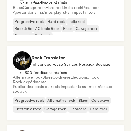
> 1800 feedbacks réalisés
Blues
Garage rock
Hard rock
Indie rock
Post rock
Ajouter dans ma/mes playlist(s) impactante(s)
Progressive rock
Hard rock
Indie rock
Rock & Roll / Classic Rock
Blues
Garage rock
Post rock
Surf rock
Rock Translator
Influenceur·euse Sur Les Réseaux Sociaux
> 1600 feedbacks réalisés
Alternative rock
Blues
Coldwave
Electronic rock
Rock expérimental
Publier des posts ou reels impactants sur mes réseaux
sociaux
Progressive rock
Alternative rock
Blues
Coldwave
Electronic rock
Garage rock
Hardcore
Hard rock