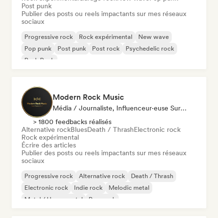
Post punk
Publier des posts ou reels impactants sur mes réseaux
sociaux
Progressive rock
Rock expérimental
New wave
Pop punk
Post punk
Post rock
Psychedelic rock
Punk Rock
Modern Rock Music
Média / Journaliste, Influenceur·euse Sur Les Réseaux Sociaux
> 1800 feedbacks réalisés
Alternative rock
Blues
Death / Thrash
Electronic rock
Rock expérimental
Écrire des articles
Publier des posts ou reels impactants sur mes réseaux
sociaux
Progressive rock
Alternative rock
Death / Thrash
Electronic rock
Indie rock
Melodic metal
Metal / Heavy metal
Pop punk