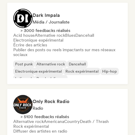
Dark Impala
Média / Journaliste
> 3000 feedbacks réalisés
Acid house
Alternative rock
Blues
Dancehall
Electronique expérimental
Écrire des articles
Publier des posts ou reels impactants sur mes réseaux
sociaux
Post punk
Alternative rock
Dancehall
Electronique expérimental
Rock expérimental
Hip-hop
Indie rock
Psychedelic pop
Only Rock Radio
Radio
> 5100 feedbacks réalisés
Alternative rock
Americana
Country
Death / Thrash
Rock expérimental
Diffuser des artistes en radio