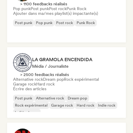
> 1100 feedbacks réalisés
Pop punk
Post punk
Post rock
Punk Rock
Ajouter dans ma/mes playlist(s) impactante(s)
Post punk
Pop punk
Post rock
Punk Rock
LA GRAMOLA ENCENDIDA
Média / Journaliste
> 2500 feedbacks réalisés
Alternative rock
Dream pop
Rock expérimental
Garage rock
Hard rock
Écrire des articles
Post punk
Alternative rock
Dream pop
Rock expérimental
Garage rock
Hard rock
Indie rock
Lofi bedroom