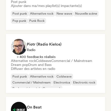
Post punk
Ajouter dans ma/mes playlist(s) impactante(s)
Post punk
Alternative rock
New wave
Nouvelle scène
Pop punk
Punk Rock
Piotr (Radio Kielce)
Radio
> 400 feedbacks réalisés
Alternative rock
Coldwave
Commercial / Mainstream
Dream pop
Drum and Bass
Diffuser des artistes en radio
Post punk
Alternative rock
Coldwave
Commercial / Mainstream
Electronica
Electronic rock
Rock expérimental
Garage rock
On Beat