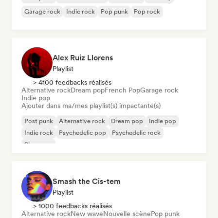
Garage rock
Indie rock
Pop punk
Pop rock
Alex Ruiz Llorens
Playlist
> 4100 feedbacks réalisés
Alternative rock
Dream pop
French Pop
Garage rock
Indie pop
Ajouter dans ma/mes playlist(s) impactante(s)
Post punk
Alternative rock
Dream pop
Indie pop
Indie rock
Psychedelic pop
Psychedelic rock
Shoegaze
Smash the Cis-tem
Playlist
> 1000 feedbacks réalisés
Alternative rock
New wave
Nouvelle scène
Pop punk