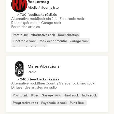
Rockermag
Média / Journaliste
> 700 feedbacks réalisés
Alternative rock
Rock chrétien
Electronic rock
Rock expérimental
Garage rock
Écrire des articles
Post punk
Alternative rock
Rock chrétien
Electronic rock
Rock expérimental
Garage rock
Hard rock
Indie rock
Males Vibracions
Radio
> 2400 feedbacks réalisés
Alternative rock
Blues
Country
Garage rock
Hard rock
Diffuser des artistes en radio
Post punk
Blues
Garage rock
Hard rock
Indie rock
Progressive rock
Psychedelic rock
Punk Rock