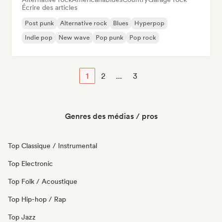
Écrire des articles
Post punk
Alternative rock
Blues
Hyperpop
Indie pop
New wave
Pop punk
Pop rock
1
2
...
3
Genres des médias / pros
Top Classique / Instrumental
Top Electronic
Top Folk / Acoustique
Top Hip-hop / Rap
Top Jazz