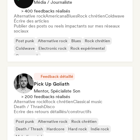
Média / Journaliste
> 400 feedbacks réalisés
Alternative rock
Americana
Blues
Rock chrétien
Coldwave
Écrire des articles
Publier des posts ou reels impactants sur mes réseaux
sociaux
Post punk
Alternative rock
Blues
Rock chrétien
Coldwave
Electronic rock
Rock expérimental
Garage rock
Feedback détaillé
Pick Up Goliath
Mentor, Spécialiste Son
> 200 feedbacks réalisés
Alternative rock
Rock chrétien
Classical music
Death / Thrash
Disco
Ecrire des retours détaillés/constructifs
Post punk
Alternative rock
Rock chrétien
Death / Thrash
Hardcore
Hard rock
Indie rock
Melodic metal