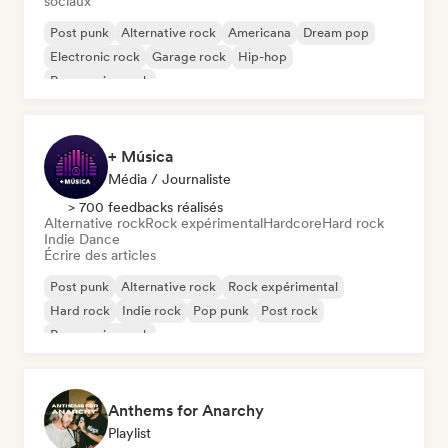
sociaux
Post punk
Alternative rock
Americana
Dream pop
Electronic rock
Garage rock
Hip-hop
Progressive rock
+ Música
Média / Journaliste
> 700 feedbacks réalisés
Alternative rock
Rock expérimental
Hardcore
Hard rock
Indie Dance
Écrire des articles
Post punk
Alternative rock
Rock expérimental
Hard rock
Indie rock
Pop punk
Post rock
Progressive rock
Anthems for Anarchy
Playlist