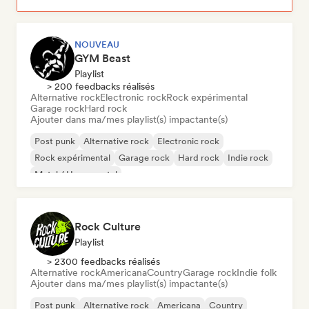
NOUVEAU
GYM Beast
Playlist
> 200 feedbacks réalisés
Alternative rock
Electronic rock
Rock expérimental
Garage rock
Hard rock
Ajouter dans ma/mes playlist(s) impactante(s)
Post punk
Alternative rock
Electronic rock
Rock expérimental
Garage rock
Hard rock
Indie rock
Metal / Heavy metal
Rock Culture
Playlist
> 2300 feedbacks réalisés
Alternative rock
Americana
Country
Garage rock
Indie folk
Ajouter dans ma/mes playlist(s) impactante(s)
Post punk
Alternative rock
Americana
Country