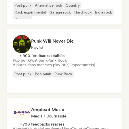
Post punk
Alternative rock
Country
Rock expérimental
Garage rock
Hard rock
Indie rock
Pop punk
Punk Will Never Die
Playlist
> 900 feedbacks réalisés
Pop punk
Post punk
Punk Rock
Ajouter dans ma/mes playlist(s) impactante(s)
Post punk
Pop punk
Punk Rock
Amplead Music
Média / Journaliste
> 700 feedbacks réalisés
Alternative rock
Americana
Blues
Country
Garage rock