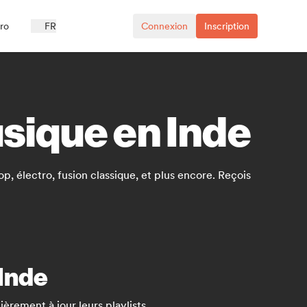
ro
FR
Connexion
Inscription
usique en Inde
p, électro, fusion classique, et plus encore. Reçois
 Inde
èrement à jour leurs playlists.