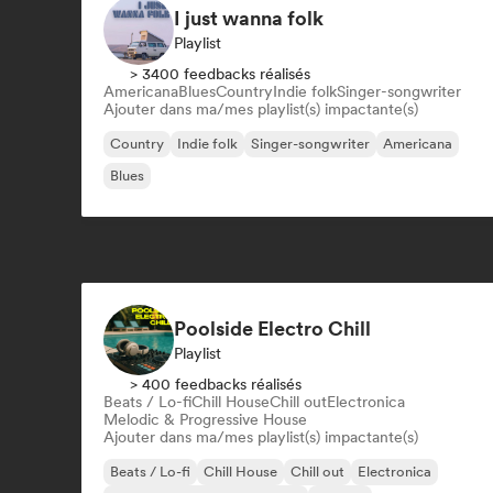
I just wanna folk
Playlist
> 3400 feedbacks réalisés
Americana
Blues
Country
Indie folk
Singer-songwriter
Ajouter dans ma/mes playlist(s) impactante(s)
Country
Indie folk
Singer-songwriter
Americana
Blues
Poolside Electro Chill
Playlist
> 400 feedbacks réalisés
Beats / Lo-fi
Chill House
Chill out
Electronica
Melodic & Progressive House
Ajouter dans ma/mes playlist(s) impactante(s)
Beats / Lo-fi
Chill House
Chill out
Electronica