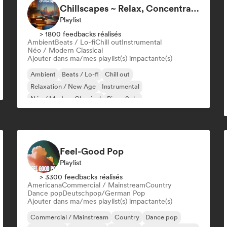
Chillscapes ~ Relax, Concentrate, Meditate, Sleep, Dream
Playlist
> 1800 feedbacks réalisés
Ambient
Beats / Lo-fi
Chill out
Instrumental
Néo / Modern Classical
Ajouter dans ma/mes playlist(s) impactante(s)
Ambient
Beats / Lo-fi
Chill out
Relaxation / New Age
Instrumental
Néo / Modern Classical
Piano Solo
Feel-Good Pop
Playlist
> 3300 feedbacks réalisés
Americana
Commercial / Mainstream
Country
Dance pop
Deutschpop/German Pop
Ajouter dans ma/mes playlist(s) impactante(s)
Commercial / Mainstream
Country
Dance pop