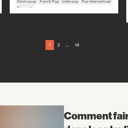
Electropop
French Pop
Indie pop
Pop international
Pop rock
1
2
...
14
Comment fair