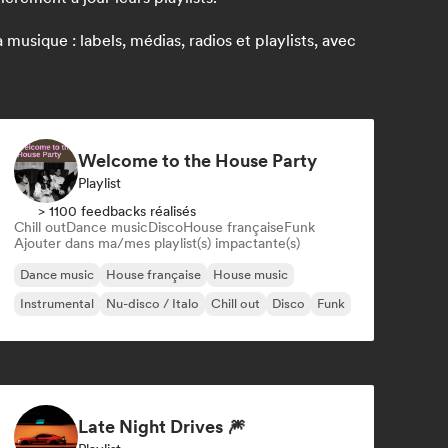
usique : labels, médias, radios et playlists, avec
Welcome to the House Party
Playlist
> 1100 feedbacks réalisés
Chill out
Dance music
Disco
House française
Funk
Ajouter dans ma/mes playlist(s) impactante(s)
Dance music
House française
House music
Instrumental
Nu-disco / Italo
Chill out
Disco
Funk
Late Night Drives 🎆