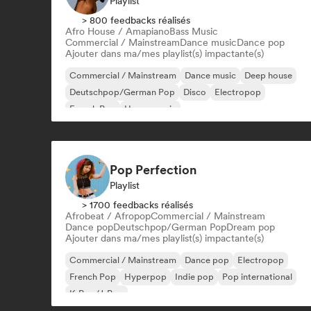
Playlist
> 800 feedbacks réalisés
Afro House / Amapiano
Bass Music
Commercial / Mainstream
Dance music
Dance pop
Ajouter dans ma/mes playlist(s) impactante(s)
Commercial / Mainstream
Dance music
Deep house
Deutschpop/German Pop
Disco
Electropop
French Pop
House music
Pop Perfection
Playlist
> 1700 feedbacks réalisés
Afrobeat / Afropop
Commercial / Mainstream
Dance pop
Deutschpop/German Pop
Dream pop
Ajouter dans ma/mes playlist(s) impactante(s)
Commercial / Mainstream
Dance pop
Electropop
French Pop
Hyperpop
Indie pop
Pop international
K-Pop/J-Pop