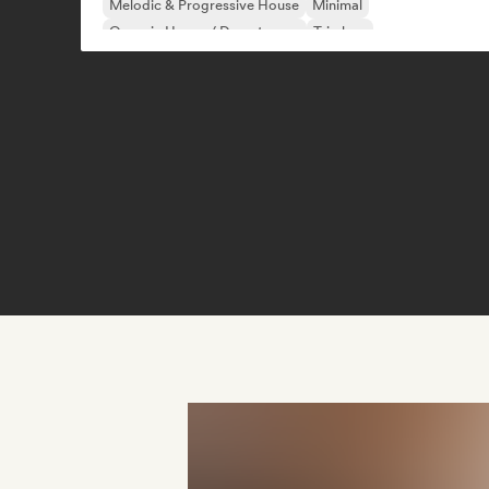
Melodic & Progressive House
Minimal
Organic House / Downtempo
Trip hop