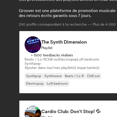
Groover est une plateforme de promotion musicale qui
des retours écrits garantis sous 7 jours.
250
profils correspondant à ta recherche — Plus de 4 000 
The Synth Dimension
Playlist
> 1500 feedbacks réalisés
Beats / Lo-fi
Chill out
Electropop
Lofi bedroom
Synthpop
Ajouter dans ma/mes playlist(s) impactante(s)
Synthpop
Synthwave
Beats / Lo-fi
Chill out
Electropop
Lofi bedroom
Cardio Club: Don't Stop! 💦