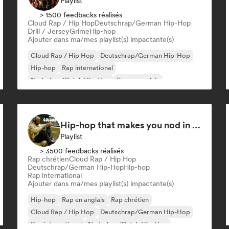
Playlist
> 1500 feedbacks réalisés
Cloud Rap / Hip Hop
Deutschrap/German Hip-Hop
Drill / Jersey
Grime
Hip-hop
Ajouter dans ma/mes playlist(s) impactante(s)
Cloud Rap / Hip Hop
Deutschrap/German Hip-Hop
Hip-hop
Rap international
Nederhop/Dutch Hip-Hop
Rap en anglais
Rap francais
Rap/Trap Italiano
Hip-hop that makes you nod in silence
Playlist
> 3500 feedbacks réalisés
Rap chrétien
Cloud Rap / Hip Hop
Deutschrap/German Hip-Hop
Hip-hop
Rap international
Ajouter dans ma/mes playlist(s) impactante(s)
Hip-hop
Rap en anglais
Rap chrétien
Cloud Rap / Hip Hop
Deutschrap/German Hip-Hop
Rap international
Nederhop/Dutch Hip-Hop