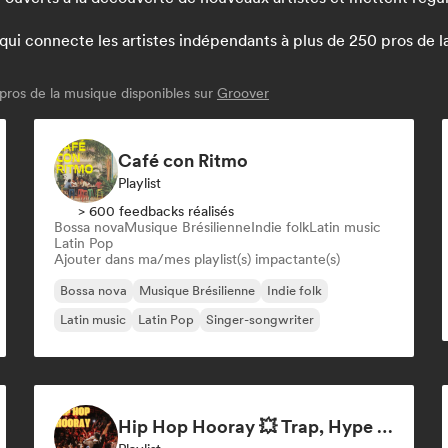
 connecte les artistes indépendants à plus de 250 pros de la m
pros de la musique disponibles sur
Groover
Café con Ritmo
Playlist
> 600 feedbacks réalisés
Bossa nova
Musique Brésilienne
Indie folk
Latin music
Latin Pop
Ajouter dans ma/mes playlist(s) impactante(s)
Bossa nova
Musique Brésilienne
Indie folk
Latin music
Latin Pop
Singer-songwriter
Hip Hop Hooray 💥 Trap, Hype & Party Rap Bangers