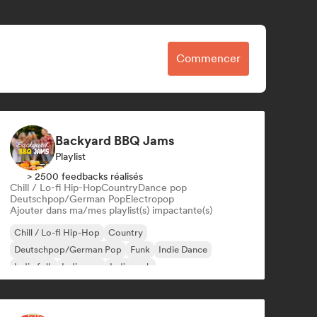
Commencer
Backyard BBQ Jams
Playlist
> 2500 feedbacks réalisés
Chill / Lo-fi Hip-Hop
Country
Dance pop
Deutschpop/German Pop
Electropop
Ajouter dans ma/mes playlist(s) impactante(s)
Chill / Lo-fi Hip-Hop
Country
Deutschpop/German Pop
Funk
Indie Dance
Indie folk
Indie pop
Indie rock