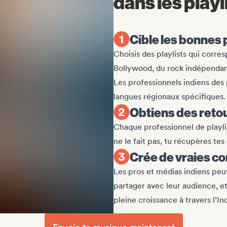
dans les playl
Cible les bonnes 
Choisis des playlists qui corres
Bollywood, du rock indépendant,
Les professionnels indiens des 
langues régionaux spécifiques.
Obtiens des retou
Chaque professionnel de playli
ne le fait pas, tu récupères tes
Crée de vraies c
Les pros et médias indiens peuv
partager avec leur audience, e
pleine croissance à travers l’In