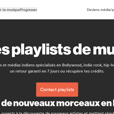
r ta musique
Progresser
Deviens média/p
s playlists de m
 et médias indiens spécialisés en Bollywood, indie rock, hip-ho
un retour garanti en 7 jours ou récupère tes crédits.
Contact playlists
he de nouveaux morceaux en
 ouverts à la découverte de nouveaux artistes et mettent réguli