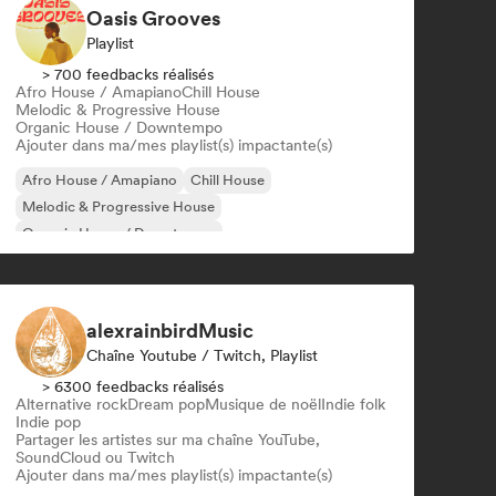
Oasis Grooves
Playlist
> 700 feedbacks réalisés
Afro House / Amapiano
Chill House
Melodic & Progressive House
Organic House / Downtempo
Ajouter dans ma/mes playlist(s) impactante(s)
Afro House / Amapiano
Chill House
Melodic & Progressive House
Organic House / Downtempo
alexrainbirdMusic
Chaîne Youtube / Twitch, Playlist
> 6300 feedbacks réalisés
Alternative rock
Dream pop
Musique de noël
Indie folk
Indie pop
Partager les artistes sur ma chaîne YouTube,
SoundCloud ou Twitch
Ajouter dans ma/mes playlist(s) impactante(s)