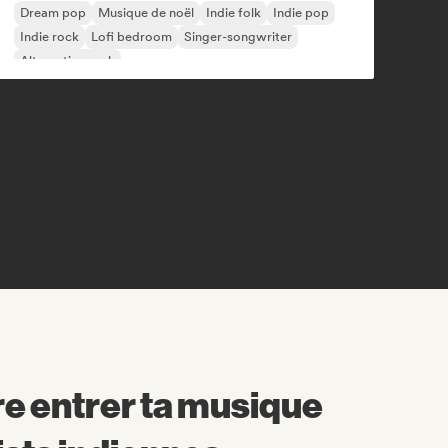
Dream pop
Musique de noël
Indie folk
Indie pop
Indie rock
Lofi bedroom
Singer-songwriter
Alternative rock
e entrer ta musique