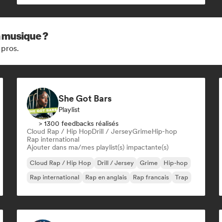
Rap francais
a musique ?
 pros.
She Got Bars
Playlist
> 1300 feedbacks réalisés
Cloud Rap / Hip Hop
Drill / Jersey
Grime
Hip-hop
Rap international
Ajouter dans ma/mes playlist(s) impactante(s)
Cloud Rap / Hip Hop
Drill / Jersey
Grime
Hip-hop
Rap international
Rap en anglais
Rap francais
Trap