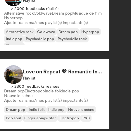
Playlist
> 2000 feedbacks réalisés
Alternative rock
Coldwave
Dream pop
Musique de film
Hyperpop
Ajouter dans ma/mes playlist(s) impactante(s)
Alternative rock
Coldwave
Dream pop
Hyperpop
Indie pop
Psychedelic pop
Psychedelic rock
Shoegaze
Love on Repeat 💖 Romantic Indie Pop, Neo Soul & Singer-Songwriter
Playlist
> 2300 feedbacks réalisés
Dream pop
Electropop
Indie folk
Indie pop
Nouvelle scène
Ajouter dans ma/mes playlist(s) impactante(s)
Dream pop
Indie folk
Indie pop
Nouvelle scène
Pop soul
Singer-songwriter
Electropop
R&B