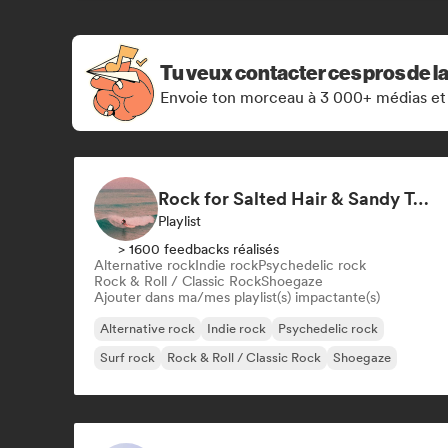
Tu veux contacter ces pros de l
Envoie ton morceau à 3 000+ médias et
Rock for Salted Hair & Sandy Toes
Playlist
> 1600 feedbacks réalisés
Alternative rock
Indie rock
Psychedelic rock
Rock & Roll / Classic Rock
Shoegaze
Ajouter dans ma/mes playlist(s) impactante(s)
Alternative rock
Indie rock
Psychedelic rock
Surf rock
Rock & Roll / Classic Rock
Shoegaze