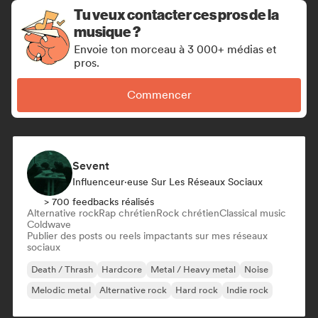
Tu veux contacter ces pros de la
musique ?
Envoie ton morceau à 3 000+ médias et
pros.
Commencer
Sevent
Influenceur·euse Sur Les Réseaux Sociaux
> 700 feedbacks réalisés
Alternative rock
Rap chrétien
Rock chrétien
Classical music
Coldwave
Publier des posts ou reels impactants sur mes réseaux
sociaux
Death / Thrash
Hardcore
Metal / Heavy metal
Noise
Melodic metal
Alternative rock
Hard rock
Indie rock