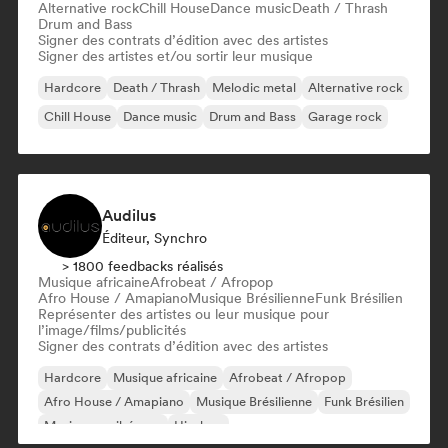
Alternative rock
Chill House
Dance music
Death / Thrash
Drum and Bass
Signer des contrats d’édition avec des artistes
Signer des artistes et/ou sortir leur musique
Hardcore
Death / Thrash
Melodic metal
Alternative rock
Chill House
Dance music
Drum and Bass
Garage rock
Audilus
Éditeur, Synchro
> 1800 feedbacks réalisés
Musique africaine
Afrobeat / Afropop
Afro House / Amapiano
Musique Brésilienne
Funk Brésilien
Représenter des artistes ou leur musique pour
l’image/films/publicités
Signer des contrats d’édition avec des artistes
Hardcore
Musique africaine
Afrobeat / Afropop
Afro House / Amapiano
Musique Brésilienne
Funk Brésilien
Musique caribéenne
Hip-hop