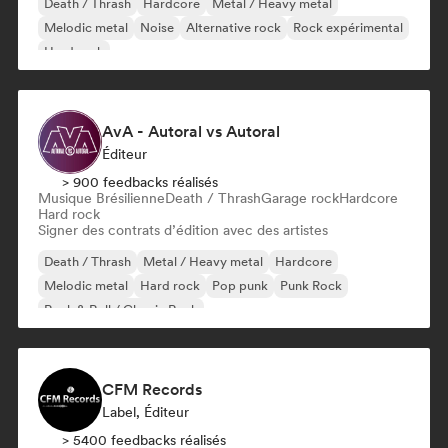
Death / Thrash
Hardcore
Metal / Heavy metal
Melodic metal
Noise
Alternative rock
Rock expérimental
Hard rock
AvA - Autoral vs Autoral
Éditeur
> 900 feedbacks réalisés
Musique Brésilienne
Death / Thrash
Garage rock
Hardcore
Hard rock
Signer des contrats d’édition avec des artistes
Death / Thrash
Metal / Heavy metal
Hardcore
Melodic metal
Hard rock
Pop punk
Punk Rock
Rock & Roll / Classic Rock
CFM Records
Label, Éditeur
> 5400 feedbacks réalisés