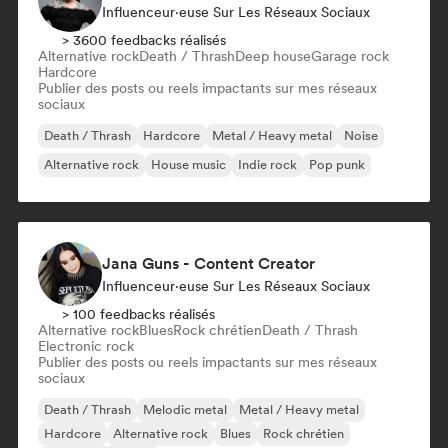
Influenceur·euse Sur Les Réseaux Sociaux
> 3600 feedbacks réalisés
Alternative rock
Death / Thrash
Deep house
Garage rock
Hardcore
Publier des posts ou reels impactants sur mes réseaux
sociaux
Death / Thrash
Hardcore
Metal / Heavy metal
Noise
Alternative rock
House music
Indie rock
Pop punk
Jana Guns - Content Creator
Influenceur·euse Sur Les Réseaux Sociaux
> 100 feedbacks réalisés
Alternative rock
Blues
Rock chrétien
Death / Thrash
Electronic rock
Publier des posts ou reels impactants sur mes réseaux
sociaux
Death / Thrash
Melodic metal
Metal / Heavy metal
Hardcore
Alternative rock
Blues
Rock chrétien