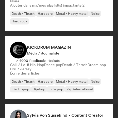
Noise
Ajouter dans ma/mes playlist(s) impactante(s)
Death / Thrash
Hardcore
Metal / Heavy metal
Noise
Hard rock
KICKDRUM MAGAZIN
Média / Journaliste
> 4900 feedbacks réalisés
Chill / Lo-fi Hip-Hop
Dance pop
Death / Thrash
Dream pop
Drill / Jersey
Écrire des articles
Death / Thrash
Hardcore
Metal / Heavy metal
Noise
Electropop
Hip-hop
Indie pop
Rap international
Sylvia Von Sussekind - Content Creator