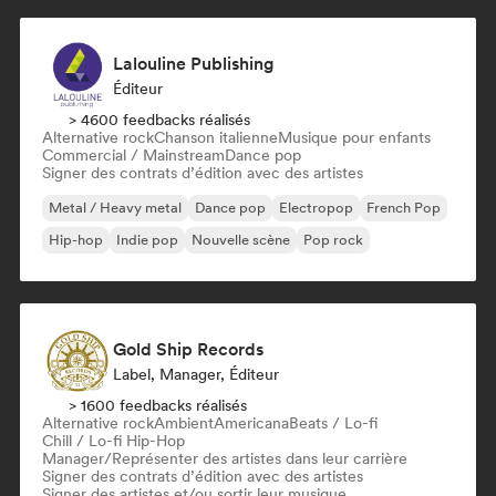
Lalouline Publishing
Éditeur
> 4600 feedbacks réalisés
Alternative rock
Chanson italienne
Musique pour enfants
Commercial / Mainstream
Dance pop
Signer des contrats d’édition avec des artistes
Metal / Heavy metal
Dance pop
Electropop
French Pop
Hip-hop
Indie pop
Nouvelle scène
Pop rock
Gold Ship Records
Label, Manager, Éditeur
> 1600 feedbacks réalisés
Alternative rock
Ambient
Americana
Beats / Lo-fi
Chill / Lo-fi Hip-Hop
Manager/Représenter des artistes dans leur carrière
Signer des contrats d’édition avec des artistes
Signer des artistes et/ou sortir leur musique