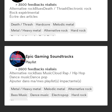
> 3500 feedbacks réalisés
Alternative rock
Blues
Death / Thrash
Electronic rock
Rock expérimental
Écrire des articles
Death / Thrash
Hardcore
Melodic metal
Metal / Heavy metal
Alternative rock
Hard rock
Psychedelic rock
Punk Rock
Epic Gaming Soundtracks
Playlist
> 2600 feedbacks réalisés
Alternative rock
Bass Music
Cloud Rap / Hip Hop
Dance music
Dance pop
Ajouter dans ma/mes playlist(s) impactante(s)
Metal / Heavy metal
Melodic metal
Alternative rock
Bass Music
Dance music
Electropop
Hard rock
Hyperpop