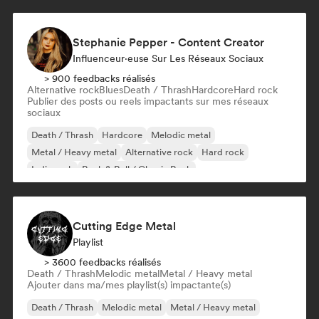
Stephanie Pepper - Content Creator
Influenceur·euse Sur Les Réseaux Sociaux
> 900 feedbacks réalisés
Alternative rock
Blues
Death / Thrash
Hardcore
Hard rock
Publier des posts ou reels impactants sur mes réseaux
sociaux
Death / Thrash
Hardcore
Melodic metal
Metal / Heavy metal
Alternative rock
Hard rock
Indie rock
Rock & Roll / Classic Rock
Cutting Edge Metal
Playlist
> 3600 feedbacks réalisés
Death / Thrash
Melodic metal
Metal / Heavy metal
Ajouter dans ma/mes playlist(s) impactante(s)
Death / Thrash
Melodic metal
Metal / Heavy metal