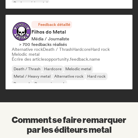
Rock expérimental
Feedback détaillé
Filhos do Metal
Média / Journaliste
> 700 feedbacks réalisés
Alternative rock
Death / Thrash
Hardcore
Hard rock
Melodic metal
Écrire des articles
opportunity.feedback.name
Death / Thrash
Hardcore
Melodic metal
Metal / Heavy metal
Alternative rock
Hard rock
Pop punk
Progressive rock
Comment se faire remarquer
par les éditeurs metal