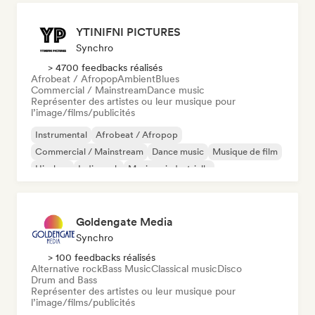
YTINIFNI PICTURES
Synchro
> 4700 feedbacks réalisés
Afrobeat / Afropop
Ambient
Blues
Commercial / Mainstream
Dance music
Représenter des artistes ou leur musique pour
l’image/films/publicités
Instrumental
Afrobeat / Afropop
Commercial / Mainstream
Dance music
Musique de film
Hip-hop
Indie rock
Musique industrielle
Goldengate Media
Synchro
> 100 feedbacks réalisés
Alternative rock
Bass Music
Classical music
Disco
Drum and Bass
Représenter des artistes ou leur musique pour
l’image/films/publicités