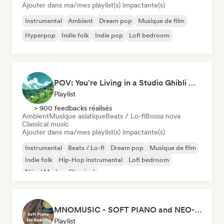
Ajouter dans ma/mes playlist(s) impactante(s)
Instrumental
Ambient
Dream pop
Musique de film
Hyperpop
Indie folk
Indie pop
Lofi bedroom
POV: You're Living in a Studio Ghibli Movie 🌱 Neo-Classical Piano & Dream Pop
Playlist
> 900 feedbacks réalisés
Ambient
Musique asiatique
Beats / Lo-fi
Bossa nova
Classical music
Ajouter dans ma/mes playlist(s) impactante(s)
Instrumental
Beats / Lo-fi
Dream pop
Musique de film
Indie folk
Hip-Hop instrumental
Lofi bedroom
Néo / Modern Classical
MNOMUSIC - SOFT PIANO and NEO-CLASSICAL
Playlist