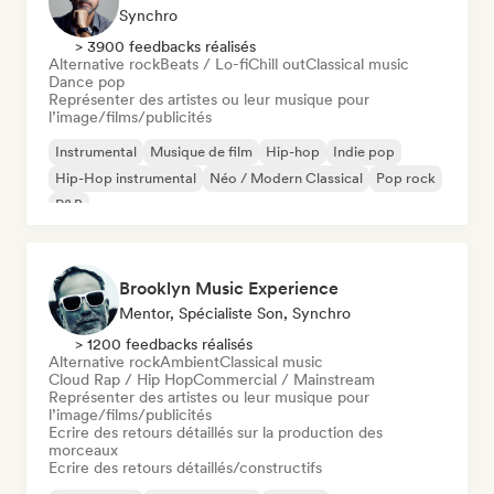
Synchro
> 3900 feedbacks réalisés
Alternative rock
Beats / Lo-fi
Chill out
Classical music
Dance pop
Représenter des artistes ou leur musique pour
l’image/films/publicités
Instrumental
Musique de film
Hip-hop
Indie pop
Hip-Hop instrumental
Néo / Modern Classical
Pop rock
R&B
Brooklyn Music Experience
Mentor, Spécialiste Son, Synchro
> 1200 feedbacks réalisés
Alternative rock
Ambient
Classical music
Cloud Rap / Hip Hop
Commercial / Mainstream
Représenter des artistes ou leur musique pour
l’image/films/publicités
Ecrire des retours détaillés sur la production des
morceaux
Ecrire des retours détaillés/constructifs