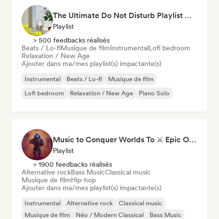
The Ultimate Do Not Disturb Playlist 🔕 Neo-Classical & Ambient Piano
Playlist
> 500 feedbacks réalisés
Beats / Lo-fi
Musique de film
Instrumental
Lofi bedroom
Relaxation / New Age
Ajouter dans ma/mes playlist(s) impactante(s)
Instrumental
Beats / Lo-fi
Musique de film
Lofi bedroom
Relaxation / New Age
Piano Solo
Music to Conquer Worlds To ⚔️ Epic Orchestral, Cinematic & Trailer Music
Playlist
> 1900 feedbacks réalisés
Alternative rock
Bass Music
Classical music
Musique de film
Hip-hop
Ajouter dans ma/mes playlist(s) impactante(s)
Instrumental
Alternative rock
Classical music
Musique de film
Néo / Modern Classical
Bass Music