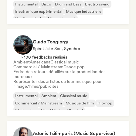
Instrumental
Disco
Drum and Bass
Electro swing
Electronique expérimental
Musique industrielle
Nu-disco / Italo
Alternative rock
Guido Tongiorgi
Spécialiste Son, Synchro
> 100 feedbacks réalisés
Ambient
Americana
Classical music
Commercial / Mainstream
Dance pop
Ecrire des retours détaillés sur la production des
morceaux
Représenter des artistes ou leur musique pour
l’image/films/publicités
Instrumental
Ambient
Classical music
Commercial / Mainstream
Musique de film
Hip-hop
Modern jazz
Néo / Modern Classical
Adonis Tsilimparis (Music Supervisor)