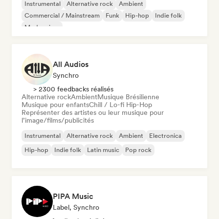
Instrumental
Alternative rock
Ambient
Commercial / Mainstream
Funk
Hip-hop
Indie folk
Modern jazz
All Audios
Synchro
> 2300 feedbacks réalisés
Alternative rock
Ambient
Musique Brésilienne
Musique pour enfants
Chill / Lo-fi Hip-Hop
Représenter des artistes ou leur musique pour
l’image/films/publicités
Instrumental
Alternative rock
Ambient
Electronica
Hip-hop
Indie folk
Latin music
Pop rock
PIPA Music
Label, Synchro