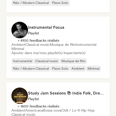
Néo / Modern Classical
Piano Solo
Instrumental Focus
Playlist
> 4100 feedbacks réalisés
Ambient
Classical music
Musique de film
Instrumental
Minimal
Ajouter dans ma/mes playlist(s) impactante(s)
Instrumental
Classical music
Musique de film
Néo / Modern Classical
Piano Solo
Ambient
Minimal
Study Jam Sessions 📚 Indie Folk, Dream Pop & Singer-Songwriter
Playlist
> 1600 feedbacks réalisés
Ambient
Americana
Bossa nova
Chill / Lo-fi Hip-Hop
Classical music