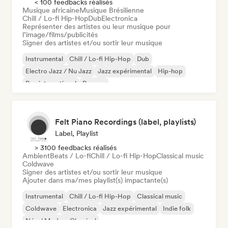
< 100 feedbacks réalisés
Musique africaine
Musique Brésilienne
Chill / Lo-fi Hip-Hop
Dub
Electronica
Représenter des artistes ou leur musique pour
l’image/films/publicités
Signer des artistes et/ou sortir leur musique
Instrumental
Chill / Lo-fi Hip-Hop
Dub
Electro Jazz / Nu Jazz
Jazz expérimental
Hip-hop
Rap international
Reggae
Felt Piano Recordings (label, playlists)
Label, Playlist
> 3100 feedbacks réalisés
Ambient
Beats / Lo-fi
Chill / Lo-fi Hip-Hop
Classical music
Coldwave
Signer des artistes et/ou sortir leur musique
Ajouter dans ma/mes playlist(s) impactante(s)
Instrumental
Chill / Lo-fi Hip-Hop
Classical music
Coldwave
Electronica
Jazz expérimental
Indie folk
Néo / Modern Classical