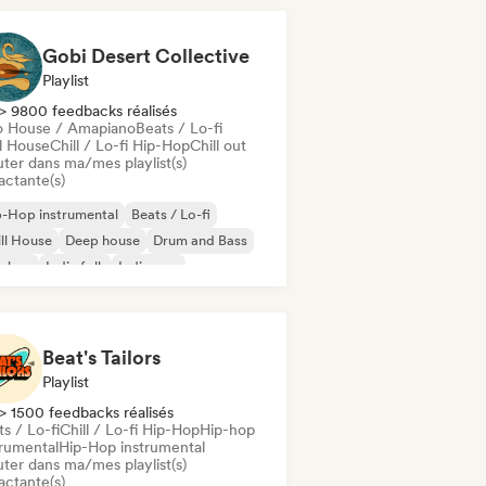
Gobi Desert Collective
Playlist
> 9800 feedbacks réalisés
o House / Amapiano
Beats / Lo-fi
ll House
Chill / Lo-fi Hip-Hop
Chill out
uter dans ma/mes playlist(s)
actante(s)
-Hop instrumental
Beats / Lo-fi
ll House
Deep house
Drum and Bass
p-hop
Indie folk
Indie pop
Beat's Tailors
Playlist
> 1500 feedbacks réalisés
s / Lo-fi
Chill / Lo-fi Hip-Hop
Hip-hop
trumental
Hip-Hop instrumental
uter dans ma/mes playlist(s)
actante(s)