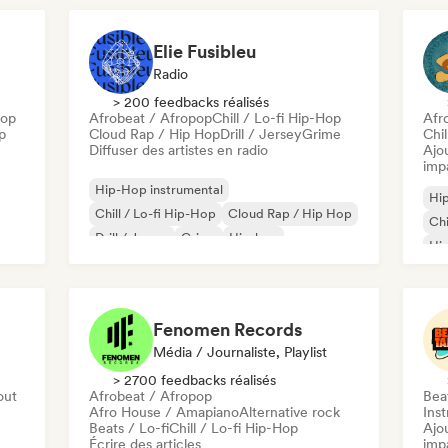
Rap en anglais
Elie Fusibleu
Radio
> 200 feedbacks réalisés
Hop
Afrobeat / Afropop
Chill / Lo-fi Hip-Hop
Afr
p
Cloud Rap / Hip Hop
Drill / Jersey
Grime
Chi
Diffuser des artistes en radio
Ajo
imp
Hip-Hop instrumental
Hip
Chill / Lo-fi Hip-Hop
Cloud Rap / Hip Hop
Chi
Drill / Jersey
Grime
Hip-hop
Hi
Rap francais
Trap
Fenomen Records
Média / Journaliste, Playlist
> 2700 feedbacks réalisés
out
Afrobeat / Afropop
Beat
Afro House / Amapiano
Alternative rock
Ins
Beats / Lo-fi
Chill / Lo-fi Hip-Hop
Ajo
Écrire des articles
imp