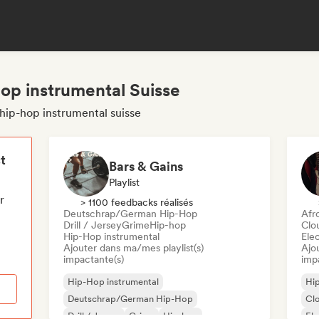
hop instrumental Suisse
hip-hop instrumental suisse
t
Bars & Gains
Playlist
r
> 1100 feedbacks réalisés
Deutschrap/German Hip-Hop
Afr
Drill / Jersey
Grime
Hip-hop
Clo
Hip-Hop instrumental
Ele
Ajouter dans ma/mes playlist(s)
Ajo
impactante(s)
imp
Hip-Hop instrumental
Hip
Deutschrap/German Hip-Hop
Cl
Drill / Jersey
Grime
Hip-hop
El