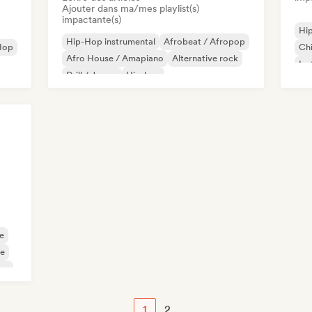
Ajouter dans ma/mes playlist(s)
impactante(s)
Hip
Hip-Hop instrumental
Afrobeat / Afropop
Hop
Chi
Afro House / Amapiano
Alternative rock
Ins
Drill / Jersey
Hip-hop
ais
Melodic & Progressive House
Reggaeton
e
ne
op
1
2