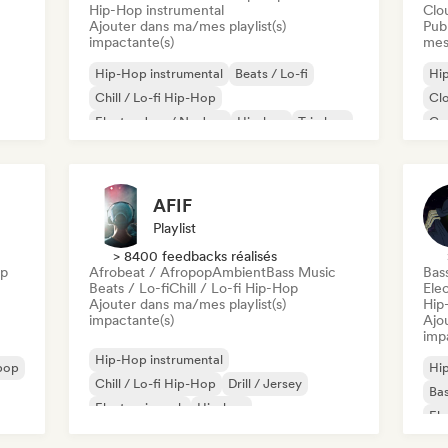
Hip-Hop instrumental
Clo
Ajouter dans ma/mes playlist(s)
Publ
impactante(s)
mes
Hip-Hop instrumental
Beats / Lo-fi
Hip
Chill / Lo-fi Hip-Hop
Cl
Electro Jazz / Nu Jazz
Hip-hop
Trip hop
Co
El
Po
AFIF
Playlist
> 8400 feedbacks réalisés
op
Afrobeat / Afropop
Ambient
Bass Music
Bas
Beats / Lo-fi
Chill / Lo-fi Hip-Hop
Ele
Ajouter dans ma/mes playlist(s)
Hip
impactante(s)
Ajo
imp
Hip-Hop instrumental
pop
Hip
Chill / Lo-fi Hip-Hop
Drill / Jersey
Ba
Electronic rock
Hip-hop
Ele
Pop international
Rap international
Rap