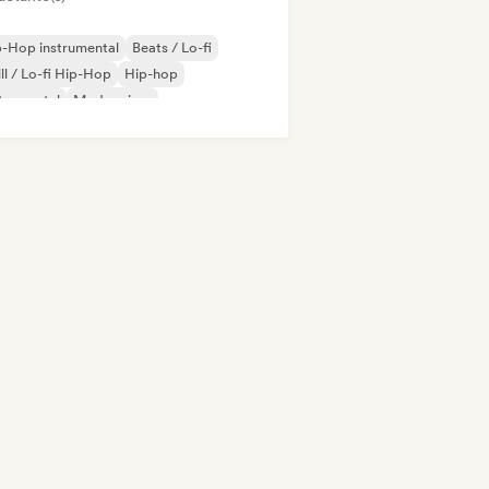
-Hop instrumental
Beats / Lo-fi
ll / Lo-fi Hip-Hop
Hip-hop
trumental
Modern jazz