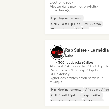
Electronic rock
Ajouter dans ma/mes playlist(s)
impactante(s)
Hip-Hop instrumental
Chill / Lo-fi Hip-Hop
Drill / Jersey
Electronic rock
Hip-hop
Pop international
Rap international
Rap en anglais
Rap Suisse - Le média
Label
> 300 feedbacks réalisés
Afrobeat / Afropop
Chill / Lo-fi Hip-H
Rap chrétien
Cloud Rap / Hip Hop
Drill / Jersey
Signer des artistes et/ou sortir leur
musique
Hip-Hop instrumental
Afrobeat / Afro
Chill / Lo-fi Hip-Hop
Rap chrétien
Cloud Rap / Hip Hop
Drill / Jersey
Grime
Hip-hop