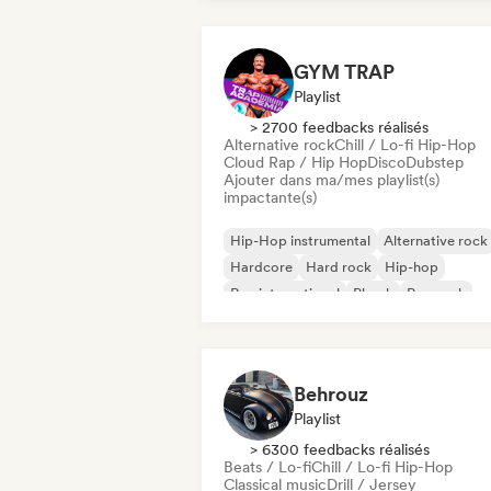
GYM TRAP
Playlist
> 2700 feedbacks réalisés
Alternative rock
Chill / Lo-fi Hip-Hop
Cloud Rap / Hip Hop
Disco
Dubstep
Ajouter dans ma/mes playlist(s)
impactante(s)
Hip-Hop instrumental
Alternative rock
Hardcore
Hard rock
Hip-hop
Rap international
Phonk
Pop rock
Behrouz
Playlist
> 6300 feedbacks réalisés
Beats / Lo-fi
Chill / Lo-fi Hip-Hop
Classical music
Drill / Jersey