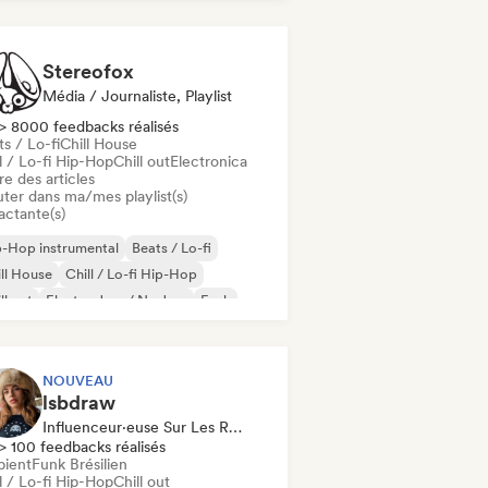
 international
Stereofox
Média / Journaliste, Playlist
> 8000 feedbacks réalisés
s / Lo-fi
Chill House
l / Lo-fi Hip-Hop
Chill out
Electronica
re des articles
uter dans ma/mes playlist(s)
actante(s)
-Hop instrumental
Beats / Lo-fi
ll House
Chill / Lo-fi Hip-Hop
ll out
Electro Jazz / Nu Jazz
Funk
z fusion
NOUVEAU
lsbdraw
Influenceur·euse Sur Les Réseaux Sociaux
> 100 feedbacks réalisés
ient
Funk Brésilien
l / Lo-fi Hip-Hop
Chill out