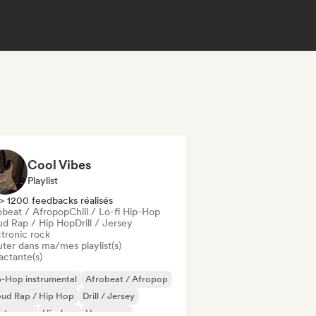
Cool Vibes
Playlist
> 1200 feedbacks réalisés
obeat / Afropop
Chill / Lo-fi Hip-Hop
ud Rap / Hip Hop
Drill / Jersey
ctronic rock
uter dans ma/mes playlist(s)
actante(s)
-Hop instrumental
Afrobeat / Afropop
oud Rap / Hip Hop
Drill / Jersey
ectropop
Hip-hop
Hyperpop