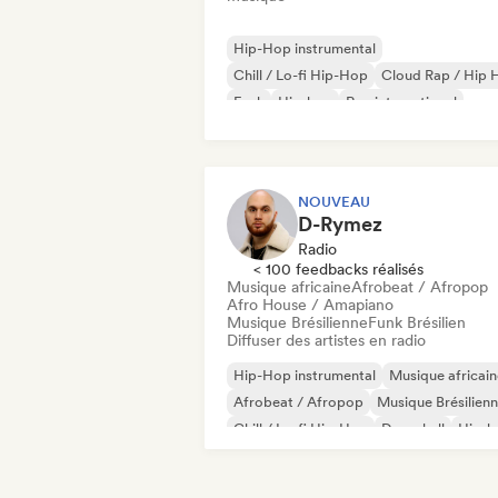
Hip-Hop instrumental
Chill / Lo-fi Hip-Hop
Cloud Rap / Hip 
Funk
Hip-hop
Rap international
Nederhop/Dutch Hip-Hop
Rap en angl
NOUVEAU
D-Rymez
Radio
< 100 feedbacks réalisés
Musique africaine
Afrobeat / Afropop
Afro House / Amapiano
Musique Brésilienne
Funk Brésilien
Diffuser des artistes en radio
Hip-Hop instrumental
Musique africain
Afrobeat / Afropop
Musique Brésilien
Chill / Lo-fi Hip-Hop
Dancehall
Hip-h
Rap international