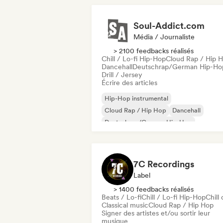
Soul-Addict.com
Média / Journaliste
> 2100 feedbacks réalisés
Chill / Lo-fi Hip-Hop
Cloud Rap / Hip 
Dancehall
Deutschrap/German Hip-Ho
Drill / Jersey
Écrire des articles
Hip-Hop instrumental
Cloud Rap / Hip Hop
Dancehall
Deutschrap/German Hip-Hop
Drill / Jersey
Electro Jazz / Nu Jazz
Hip-hop
Rap international
7C Recordings
Label
> 1400 feedbacks réalisés
Beats / Lo-fi
Chill / Lo-fi Hip-Hop
Chill 
Classical music
Cloud Rap / Hip Hop
Signer des artistes et/ou sortir leur
musique