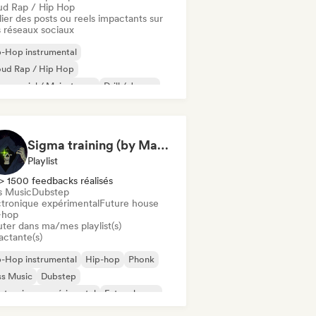
ud Rap / Hip Hop
ier des posts ou reels impactants sur
 réseaux sociaux
-Hop instrumental
oud Rap / Hip Hop
mmercial / Mainstream
Drill / Jersey
ectropop
Hip-hop
Hyperpop
p rock
Sigma training (by Mastery Gallery)
Playlist
> 1500 feedbacks réalisés
s Music
Dubstep
ctronique expérimental
Future house
-hop
uter dans ma/mes playlist(s)
actante(s)
-Hop instrumental
Hip-hop
Phonk
ss Music
Dubstep
ctronique expérimental
Future house
 international