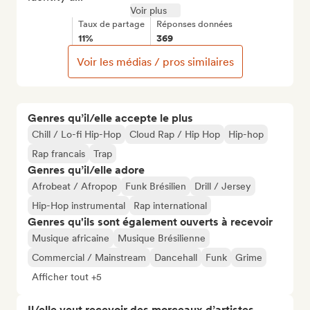
Voir plus
Taux de partage
Réponses données
11%
369
Voir les médias / pros similaires
Genres qu’il/elle accepte le plus
Chill / Lo-fi Hip-Hop
Cloud Rap / Hip Hop
Hip-hop
Rap francais
Trap
Genres qu’il/elle adore
Afrobeat / Afropop
Funk Brésilien
Drill / Jersey
Hip-Hop instrumental
Rap international
Genres qu'ils sont également ouverts à recevoir
Musique africaine
Musique Brésilienne
Commercial / Mainstream
Dancehall
Funk
Grime
Afficher tout +5
Il/elle veut recevoir des morceaux d’artistes