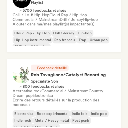
Playlist
> 5700 feedbacks réalisés
Chill / Lo-fi Hip-Hop
Cloud Rap / Hip Hop
Commercial / Mainstream
Drill / Jersey
Hip-hop
Ajouter dans ma/mes playlist(s) impactante(s)
Cloud Rap / Hip Hop
Drill / Jersey
Hip-hop
Hip-Hop instrumental
Rap francais
Trap
Urban pop
Chill / Lo-fi Hip-Hop
Feedback détaillé
Rob Tavaglione/Catalyst Recording
Spécialiste Son
> 800 feedbacks réalisés
Alternative rock
Commercial / Mainstream
Country
Dream pop
Electronica
Ecrire des retours détaillés sur la production des
morceaux
Electronica
Rock expérimental
Indie folk
Indie pop
Indie rock
Metal / Heavy metal
Post punk
Rock & Roll / Classic Rock