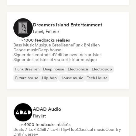
Dreamers Island Entertainment
Label, Éditeur
> 1000 feedbacks réalisés
Bass Music
Musique Brésilienne
Funk Brésilien
Dance music
Deep house
Signer des contrats d’édition avec des artistes
Signer des artistes et/ou sortir leur musique
Funk Brésilien
Deep house
Electronica
Electropop
Future house
Hip-hop
House music
Tech House
ADAD Audio
Playlist
> 4900 feedbacks réalisés
Beats / Lo-fi
Chill / Lo-fi Hip-Hop
Classical music
Country
Drill / Jersey