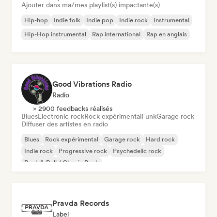
Ajouter dans ma/mes playlist(s) impactante(s)
Hip-hop
Indie folk
Indie pop
Indie rock
Instrumental
Hip-Hop instrumental
Rap international
Rap en anglais
Good Vibrations Radio
Radio
> 2900 feedbacks réalisés
Blues
Electronic rock
Rock expérimental
Funk
Garage rock
Diffuser des artistes en radio
Blues
Rock expérimental
Garage rock
Hard rock
Indie rock
Progressive rock
Psychedelic rock
Rock & Roll / Classic Rock
Pravda Records
Label