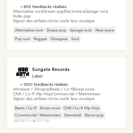
> 800 feedbacks réalisés
Alternative rock
Dream pop
Electronica
Garage rock
Indie pop
Signer des artistes et/ou sortir leur musique
Alternative rock
Dream pop
Garage rock
New wave
Pop soul
Reggae
Shoegaze
Soul
Sungate Records
Label
> 1300 feedbacks réalisés
Afrobeat / Afropop
Beats / Lo-fi
Bossa nova
Chill / Lo-fi Hip-Hop
Commercial / Mainstream
Signer des artistes et/ou sortir leur musique
Beats / Lo-fi
Bossa nova
Chill / Lo-fi Hip-Hop
Commercial / Mainstream
Dancehall
Dance pop
Hip-hop
Pop soul