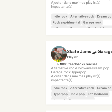
Ajouter dans ma/mes playlist(s)
impactante(s)
Indie rock
Alternative rock
Dream po
Rock expérimental
Garage rock
Indie pop
New wave
Psychedelic po
Playlist
> 1800 feedbacks réalisés
Alternative rock
Coldwave
Dream pop
Garage rock
Hyperpop
Ajouter dans ma/mes playlist(s)
impactante(s)
Indie rock
Alternative rock
Dream po
Hyperpop
Indie pop
Lofi bedroom
Pop rock
Progressive pop