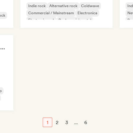
Indie rock
Alternative rock
Coldwave
Ind
Commercial / Mainstream
Electronica
Ne
ock
Electronic rock
Rock expérimental
Pro
Garage rock
You're in a Coming of Age Movie
p
1
2
3
...
6