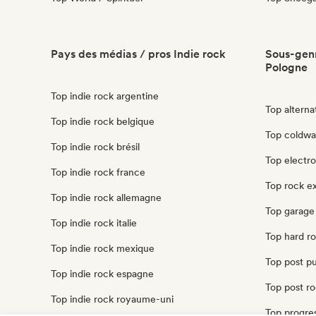
Pays des médias / pros Indie rock
Sous-genr
Pologne
Top indie rock argentine
Top alterna
Top indie rock belgique
Top coldwa
Top indie rock brésil
Top electr
Top indie rock france
Top rock e
Top indie rock allemagne
Top garage
Top indie rock italie
Top hard r
Top indie rock mexique
Top post p
Top indie rock espagne
Top post r
Top indie rock royaume-uni
Top progre