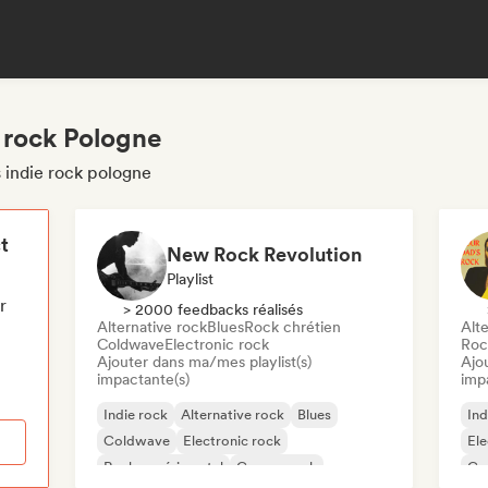
 rock Pologne
 indie rock pologne
t
New Rock Revolution
Playlist
r
> 2000 feedbacks réalisés
Alternative rock
Blues
Rock chrétien
Alte
Coldwave
Electronic rock
Roc
Ajouter dans ma/mes playlist(s)
Ajo
impactante(s)
imp
Indie rock
Alternative rock
Blues
Ind
Coldwave
Electronic rock
Ele
Rock expérimental
Garage rock
Ga