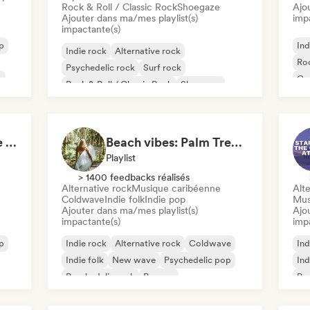
Rock & Roll / Classic Rock
Shoegaze
Ajo
Ajouter dans ma/mes playlist(s)
imp
impactante(s)
p
Ind
Indie rock
Alternative rock
Roc
Psychedelic rock
Surf rock
p
Ga
Rock & Roll / Classic Rock
Shoegaze
Skate Jams 🛹 Garage Rock, Surf Rock & Neo-Psych
Beach vibes: Palm Tree Breezes 🌴 Indie Folk, Acoustic & Singer-Songwriter
Playlist
> 1400 feedbacks réalisés
Alternative rock
Musique caribéenne
Alte
Coldwave
Indie folk
Indie pop
Mus
Ajouter dans ma/mes playlist(s)
Ajo
impactante(s)
imp
p
Indie rock
Alternative rock
Coldwave
Ind
Indie folk
New wave
Psychedelic pop
Ind
Psychedelic rock
Reggae
Ps