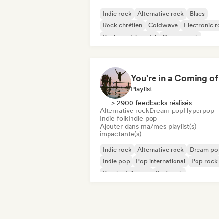
Indie rock
Alternative rock
Blues
Rock chrétien
Coldwave
Electronic r
Rock expérimental
Garage rock
Playlist
> 2900 feedbacks réalisés
Alternative rock
Dream pop
Hyperpop
Indie folk
Indie pop
Ajouter dans ma/mes playlist(s)
impactante(s)
Indie rock
Alternative rock
Dream po
Indie pop
Pop international
Pop rock
Psychedelic pop
Surf rock