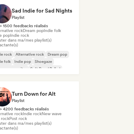
Sad Indie for Sad Nights
Playlist
> 1500 feedbacks réalisés
rnative rock
Dream pop
Indie folk
ie pop
Indie rock
uter dans ma/mes playlist(s)
actante(s)
ie rock
Alternative rock
Dream pop
ie folk
Indie pop
Shoegaze
ger-songwriter
Soft Pop / Ballad
Turn Down for Alt
Playlist
> 4200 feedbacks réalisés
rnative rock
Indie rock
New wave
 rock
Post rock
uter dans ma/mes playlist(s)
actante(s)