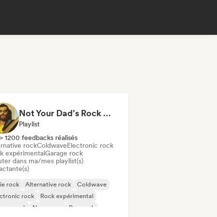
Not Your Dad’s Rock 🤘 Garage Rock, Alt-Rock & Indie Anthems
Playlist
> 1200 feedbacks réalisés
rnative rock
Coldwave
Electronic rock
k expérimental
Garage rock
uter dans ma/mes playlist(s)
actante(s)
ie rock
Alternative rock
Coldwave
ctronic rock
Rock expérimental
rage rock
New wave
Pop rock