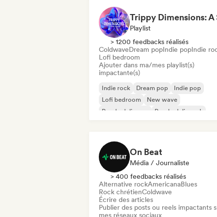
Playlist
> 1200 feedbacks réalisés
Coldwave
Dream pop
Indie pop
Indie ro
Lofi bedroom
Ajouter dans ma/mes playlist(s)
impactante(s)
Indie rock
Dream pop
Indie pop
Lofi bedroom
New wave
Psychedelic pop
Psychedelic rock
Shoegaze
On Beat
Média / Journaliste
> 400 feedbacks réalisés
Alternative rock
Americana
Blues
Rock chrétien
Coldwave
Écrire des articles
Publier des posts ou reels impactants s
mes réseaux sociaux