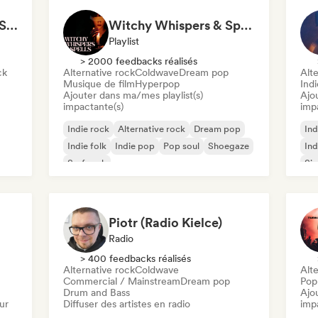
Trippy Dimensions: A Sonic Voyage
Witchy Whispers & Spells 🔮 Ethereal Art Pop & Dream Pop
Playlist
> 2000 feedbacks réalisés
ck
Alternative rock
Coldwave
Dream pop
Alte
Musique de film
Hyperpop
Ind
Ajouter dans ma/mes playlist(s)
Ajo
impactante(s)
imp
Indie rock
Alternative rock
Dream pop
Ind
Indie folk
Indie pop
Pop soul
Shoegaze
Ind
Surf rock
Sin
Piotr (Radio Kielce)
Radio
> 400 feedbacks réalisés
Alternative rock
Coldwave
Alte
Commercial / Mainstream
Dream pop
Pop
Drum and Bass
Ajo
ur
Diffuser des artistes en radio
imp