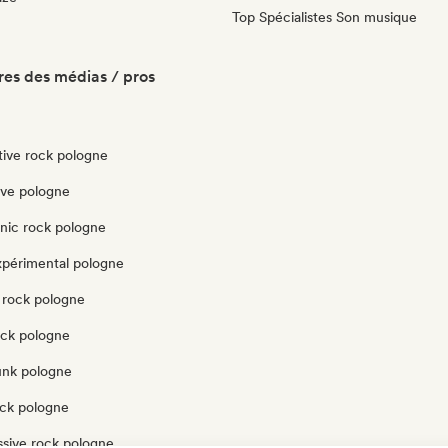
Top Spécialistes Son musique
es des médias / pros
tive rock pologne
ve pologne
onic rock pologne
xpérimental pologne
 rock pologne
ock pologne
unk pologne
ock pologne
ssive rock pologne