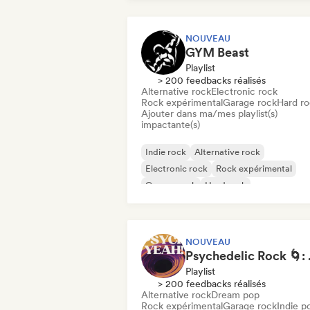
NOUVEAU
GYM Beast
Playlist
> 200 feedbacks réalisés
Alternative rock
Electronic rock
Rock expérimental
Garage rock
Hard r
Ajouter dans ma/mes playlist(s)
impactante(s)
Indie rock
Alternative rock
Electronic rock
Rock expérimental
Garage rock
Hard rock
Metal / Heavy metal
New wave
NOUVEAU
Psychedel
Playlist
> 200 feedbacks réalisés
Alternative rock
Dream pop
Rock expérimental
Garage rock
Indie p