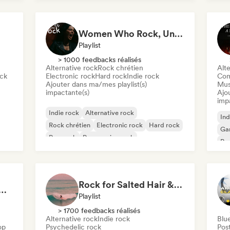
New wave
Women Who Rock, Unapologetically
Playlist
> 1000 feedbacks réalisés
Alternative rock
Rock chrétien
Alte
ock
Electronic rock
Hard rock
Indie rock
Com
Ajouter dans ma/mes playlist(s)
Mus
impactante(s)
Ajo
imp
Indie rock
Alternative rock
Ind
Rock chrétien
Electronic rock
Hard rock
Ga
Pop rock
Progressive rock
Psy
Psychedelic rock
Rock for Salted Hair & Sandy Toes
ic Rock 🌀: Modern Psych & Turkish Vibes
Playlist
> 1700 feedbacks réalisés
Alternative rock
Indie rock
Blu
op
Psychedelic rock
Pos