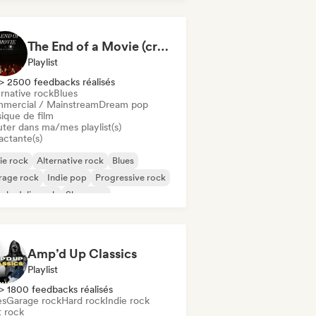
The End of a Movie (credit scenes) 🎞️ Cinematic Dream Pop & Bedroom Indie
Playlist
> 2500 feedbacks réalisés
rnative rock
Blues
mercial / Mainstream
Dream pop
ique de film
uter dans ma/mes playlist(s)
actante(s)
ie rock
Alternative rock
Blues
rage rock
Indie pop
Progressive rock
chedelic rock
Shoegaze
Amp’d Up Classics
Playlist
> 1800 feedbacks réalisés
es
Garage rock
Hard rock
Indie rock
t rock