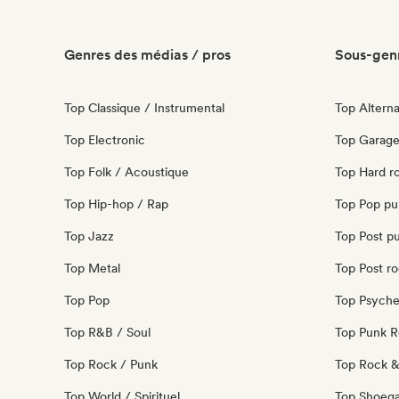
Genres des médias / pros
Sous-genr
Top Classique / Instrumental
Top Alterna
Top Electronic
Top Garage
Top Folk / Acoustique
Top Hard r
Top Hip-hop / Rap
Top Pop pu
Top Jazz
Top Post p
Top Metal
Top Post r
Top Pop
Top Psyche
Top R&B / Soul
Top Punk 
Top Rock / Punk
Top Rock & 
Top World / Spirituel
Top Shoeg