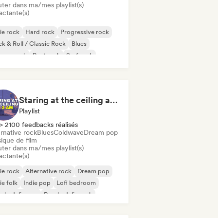
uter dans ma/mes playlist(s)
actante(s)
ie rock
Hard rock
Progressive rock
k & Roll / Classic Rock
Blues
rage rock
Post rock
Surf rock
Staring at the ceiling at 2am
Playlist
> 2100 feedbacks réalisés
rnative rock
Blues
Coldwave
Dream pop
ique de film
uter dans ma/mes playlist(s)
actante(s)
ie rock
Alternative rock
Dream pop
ie folk
Indie pop
Lofi bedroom
ychedelic pop
Psychedelic rock