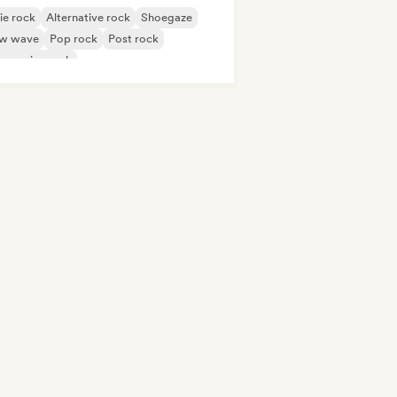
ie rock
Alternative rock
Shoegaze
w wave
Pop rock
Post rock
gressive rock