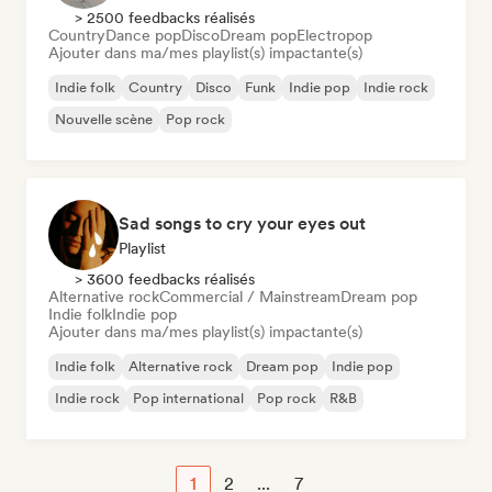
> 2500 feedbacks réalisés
Country
Dance pop
Disco
Dream pop
Electropop
Ajouter dans ma/mes playlist(s) impactante(s)
Indie folk
Country
Disco
Funk
Indie pop
Indie rock
Nouvelle scène
Pop rock
Sad songs to cry your eyes out
Playlist
> 3600 feedbacks réalisés
Alternative rock
Commercial / Mainstream
Dream pop
Indie folk
Indie pop
Ajouter dans ma/mes playlist(s) impactante(s)
Indie folk
Alternative rock
Dream pop
Indie pop
Indie rock
Pop international
Pop rock
R&B
1
2
...
7