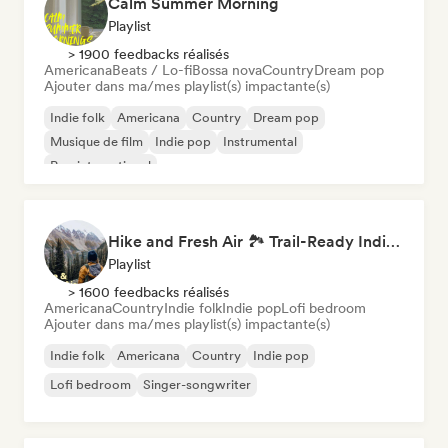
Calm Summer Morning
Playlist
> 1900 feedbacks réalisés
Americana
Beats / Lo-fi
Bossa nova
Country
Dream pop
Ajouter dans ma/mes playlist(s) impactante(s)
Indie folk
Americana
Country
Dream pop
Musique de film
Indie pop
Instrumental
Pop international
Hike and Fresh Air 🏞️ Trail-Ready Indie Folk & Acoustic
Playlist
> 1600 feedbacks réalisés
Americana
Country
Indie folk
Indie pop
Lofi bedroom
Ajouter dans ma/mes playlist(s) impactante(s)
Indie folk
Americana
Country
Indie pop
Lofi bedroom
Singer-songwriter