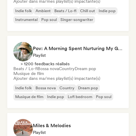
Ajouter dans ma/mes playlist(s) impactante(s)
Indie folk
Ambient
Beats / Lo-fi
Chill out
Indie pop
Instrumental
Pop soul
Singer-songwriter
Pov: A Morning Spent Nurturing My Garden
Playlist
> 1200 feedbacks réalisés
Beats / Lo-fi
Bossa nova
Country
Dream pop
Musique de film
Ajouter dans ma/mes playlist(s) impactante(s)
Indie folk
Bossa nova
Country
Dream pop
Musique de film
Indie pop
Lofi bedroom
Pop soul
Miles & Melodies
Playlist