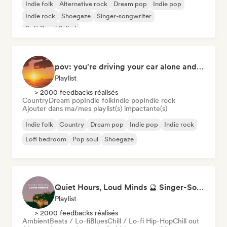
Indie folk
Alternative rock
Dream pop
Indie pop
Indie rock
Shoegaze
Singer-songwriter
Soft Pop / Ballad
pov: you're driving your car alone and it's golden hour
Playlist
> 2000 feedbacks réalisés
Country
Dream pop
Indie folk
Indie pop
Indie rock
Ajouter dans ma/mes playlist(s) impactante(s)
Indie folk
Country
Dream pop
Indie pop
Indie rock
Lofi bedroom
Pop soul
Shoegaze
Quiet Hours, Loud Minds 🔮 Singer-Songwriter, Bedroom Pop & Dream Pop
Playlist
> 2000 feedbacks réalisés
Ambient
Beats / Lo-fi
Blues
Chill / Lo-fi Hip-Hop
Chill out