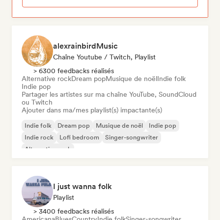
alexrainbirdMusic
Chaîne Youtube / Twitch, Playlist
> 6300 feedbacks réalisés
Alternative rock
Dream pop
Musique de noël
Indie folk
Indie pop
Partager les artistes sur ma chaîne YouTube, SoundCloud
ou Twitch
Ajouter dans ma/mes playlist(s) impactante(s)
Indie folk
Dream pop
Musique de noël
Indie pop
Indie rock
Lofi bedroom
Singer-songwriter
Alternative rock
I just wanna folk
Playlist
> 3400 feedbacks réalisés
Americana
Blues
Country
Indie folk
Singer-songwriter