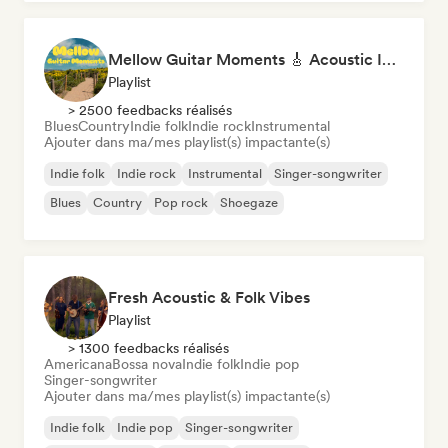
Mellow Guitar Moments 🎸 Acoustic Indie Folk & Singer-Songwriter
Playlist
> 2500 feedbacks réalisés
Blues
Country
Indie folk
Indie rock
Instrumental
Ajouter dans ma/mes playlist(s) impactante(s)
Indie folk
Indie rock
Instrumental
Singer-songwriter
Blues
Country
Pop rock
Shoegaze
Fresh Acoustic & Folk Vibes
Playlist
> 1300 feedbacks réalisés
Americana
Bossa nova
Indie folk
Indie pop
Singer-songwriter
Ajouter dans ma/mes playlist(s) impactante(s)
Indie folk
Indie pop
Singer-songwriter