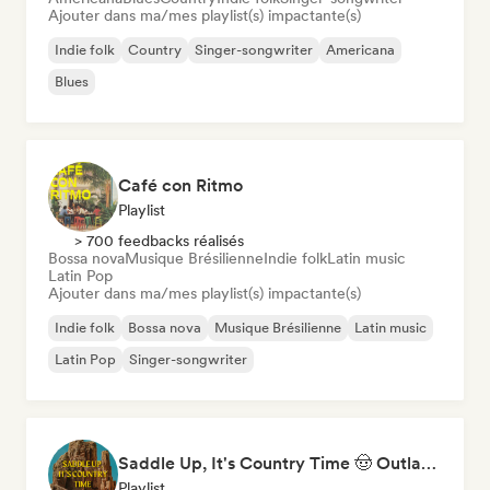
Ajouter dans ma/mes playlist(s) impactante(s)
Indie folk
Country
Singer-songwriter
Americana
Blues
Café con Ritmo
Playlist
> 700 feedbacks réalisés
Bossa nova
Musique Brésilienne
Indie folk
Latin music
Latin Pop
Ajouter dans ma/mes playlist(s) impactante(s)
Indie folk
Bossa nova
Musique Brésilienne
Latin music
Latin Pop
Singer-songwriter
Saddle Up, It's Country Time 🤠 Outlaw Country, Americana & Country Rock
Playlist