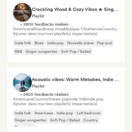
Crackling Wood & Cozy Vibes 🔥 Singer-Songwriter, Dream Pop & Bedroom Pop
Playlist
> 2800 feedbacks réalisés
Americana
Blues
Bossa nova
Musique Chrétienne
Country
Ajouter dans ma/mes playlist(s) impactante(s)
Indie folk
Blues
Indie pop
Nouvelle scène
Pop soul
R&B
Singer-songwriter
Soft Pop / Ballad
Acoustic vibes: Warm Melodies, Indie Folk & Singer-Songwriter 🏞️
Playlist
> 2400 feedbacks réalisés
Americana
Country
Dream pop
Indie folk
Indie pop
Ajouter dans ma/mes playlist(s) impactante(s)
Indie folk
Americana
Indie pop
Lofi bedroom
Singer-songwriter
Soft Pop / Ballad
Country
Dream pop