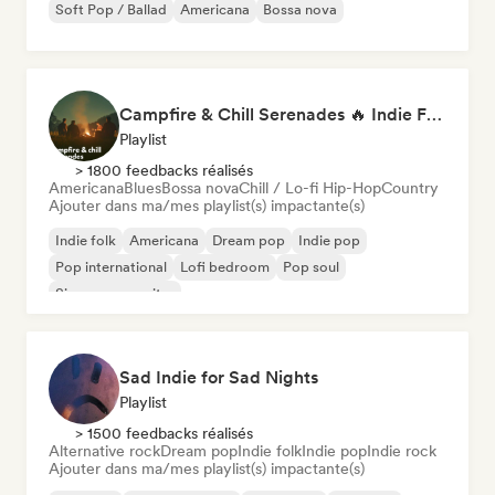
Soft Pop / Ballad
Americana
Bossa nova
Campfire & Chill Serenades 🔥 Indie Folk, Acoustic & Singer-Songwriter
Playlist
> 1800 feedbacks réalisés
Americana
Blues
Bossa nova
Chill / Lo-fi Hip-Hop
Country
Ajouter dans ma/mes playlist(s) impactante(s)
Indie folk
Americana
Dream pop
Indie pop
Pop international
Lofi bedroom
Pop soul
Singer-songwriter
Sad Indie for Sad Nights
Playlist
> 1500 feedbacks réalisés
Alternative rock
Dream pop
Indie folk
Indie pop
Indie rock
Ajouter dans ma/mes playlist(s) impactante(s)