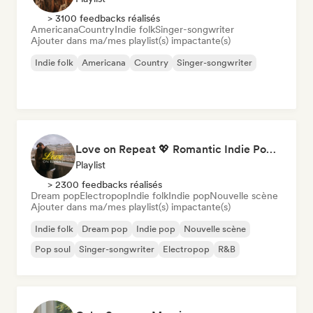
> 3100 feedbacks réalisés
Americana
Country
Indie folk
Singer-songwriter
Ajouter dans ma/mes playlist(s) impactante(s)
Indie folk
Americana
Country
Singer-songwriter
Love on Repeat 💖 Romantic Indie Pop, Neo Soul & Singer-Songwriter
Playlist
> 2300 feedbacks réalisés
Dream pop
Electropop
Indie folk
Indie pop
Nouvelle scène
Ajouter dans ma/mes playlist(s) impactante(s)
Indie folk
Dream pop
Indie pop
Nouvelle scène
Pop soul
Singer-songwriter
Electropop
R&B