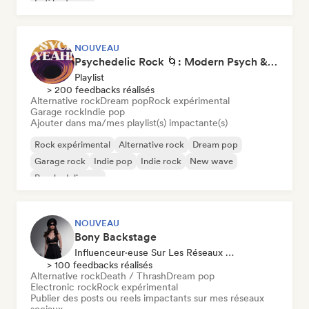
Lofi bedroom
NOUVEAU
Psychedelic Rock 🌀: Modern Psych & Turkish Vibes
Playlist
> 200 feedbacks réalisés
Alternative rock
Dream pop
Rock expérimental
Garage rock
Indie pop
Ajouter dans ma/mes playlist(s) impactante(s)
Rock expérimental
Alternative rock
Dream pop
Garage rock
Indie pop
Indie rock
New wave
Psychedelic pop
NOUVEAU
Bony Backstage
Influenceur·euse Sur Les Réseaux Sociaux
> 100 feedbacks réalisés
Alternative rock
Death / Thrash
Dream pop
Electronic rock
Rock expérimental
Publier des posts ou reels impactants sur mes réseaux