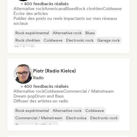
> 400 feedbacks réalisés
Alternative rock
Americana
Blues
Rock chrétien
Coldwave
Écrire des articles
Publier des posts ou reels impactants sur mes réseaux
sociaux
Rock expérimental
Alternative rock
Blues
Rock chrétien
Coldwave
Electronic rock
Garage rock
Hard rock
Piotr (Radio Kielce)
Radio
> 400 feedbacks réalisés
Alternative rock
Coldwave
Commercial / Mainstream
Dream pop
Drum and Bass
Diffuser des artistes en radio
Rock expérimental
Alternative rock
Coldwave
Commercial / Mainstream
Electronica
Electronic rock
Garage rock
Hip-hop