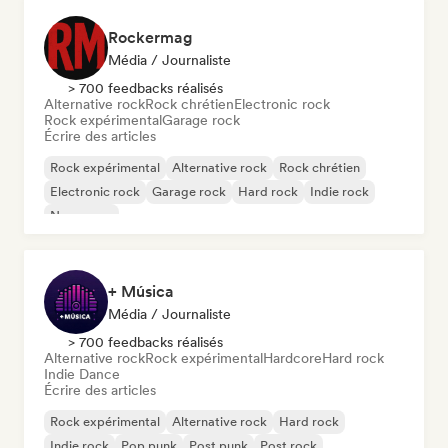
Rockermag
Média / Journaliste
> 700 feedbacks réalisés
Alternative rock
Rock chrétien
Electronic rock
Rock expérimental
Garage rock
Écrire des articles
Rock expérimental
Alternative rock
Rock chrétien
Electronic rock
Garage rock
Hard rock
Indie rock
New wave
+ Música
Média / Journaliste
> 700 feedbacks réalisés
Alternative rock
Rock expérimental
Hardcore
Hard rock
Indie Dance
Écrire des articles
Rock expérimental
Alternative rock
Hard rock
Indie rock
Pop punk
Post punk
Post rock