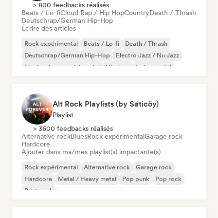
> 800 feedbacks réalisés
Beats / Lo-fi
Cloud Rap / Hip Hop
Country
Death / Thrash
Deutschrap/German Hip-Hop
Écrire des articles
Rock expérimental
Beats / Lo-fi
Death / Thrash
Deutschrap/German Hip-Hop
Electro Jazz / Nu Jazz
Electronique expérimental
Hip-hop
Instrumental
Alt Rock Playlists (by Saticöy)
Playlist
> 3600 feedbacks réalisés
Alternative rock
Blues
Rock expérimental
Garage rock
Hardcore
Ajouter dans ma/mes playlist(s) impactante(s)
Rock expérimental
Alternative rock
Garage rock
Hardcore
Metal / Heavy metal
Pop punk
Pop rock
Post punk