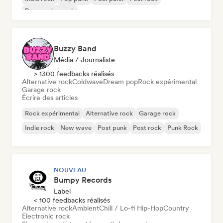
Progressive rock
Buzzy Band
Média / Journaliste
> 1300 feedbacks réalisés
Alternative rock
Coldwave
Dream pop
Rock expérimental
Garage rock
Écrire des articles
Rock expérimental
Alternative rock
Garage rock
Indie rock
New wave
Post punk
Post rock
Punk Rock
NOUVEAU
Bumpy Records
Label
< 100 feedbacks réalisés
Alternative rock
Ambient
Chill / Lo-fi Hip-Hop
Country
Electronic rock