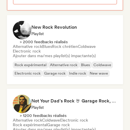
New Rock Revolution
Playlist
> 2000 feedbacks réalisés
Alternative rock
Blues
Rock chrétien
Coldwave
Electronic rock
Ajouter dans ma/mes playlist(s) impactante(s)
Rock expérimental
Alternative rock
Blues
Coldwave
Electronic rock
Garage rock
Indie rock
New wave
Not Your Dad’s Rock 🤘 Garage Rock, Alt-Rock & Indie Anthems
Playlist
> 1200 feedbacks réalisés
Alternative rock
Coldwave
Electronic rock
Rock expérimental
Garage rock
Ajouter dans ma/mes playlist(s) impactante(s)