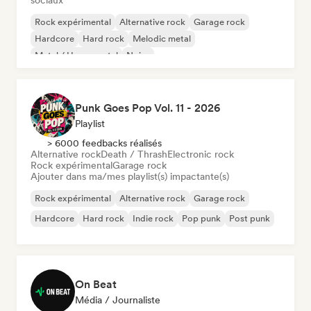
sociaux
Rock expérimental
Alternative rock
Garage rock
Hardcore
Hard rock
Melodic metal
Metal / Heavy metal
Noise
Punk Goes Pop Vol. 11 - 2026
Playlist
> 6000 feedbacks réalisés
Alternative rock
Death / Thrash
Electronic rock
Rock expérimental
Garage rock
Ajouter dans ma/mes playlist(s) impactante(s)
Rock expérimental
Alternative rock
Garage rock
Hardcore
Hard rock
Indie rock
Pop punk
Post punk
On Beat
Média / Journaliste