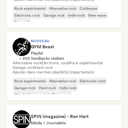
Rock expérimental
Alternative rock
Coldwave
Electronic rock
Garage rock
Indie rock
New wave
Pop rock
NOUVEAU
GYM Beast
Playlist
> 200 feedbacks réalisés
Alternative rock
Electronic rock
Rock expérimental
Garage rock
Hard rock
Ajouter dans ma/mes playlist(s) impactante(s)
Rock expérimental
Alternative rock
Electronic rock
Garage rock
Hard rock
Indie rock
Metal / Heavy metal
New wave
SPIN (magazine) - Ron Hart
Média / Journaliste