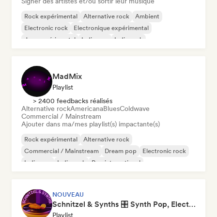
Signer des artistes et/ou sortir leur musique
Rock expérimental
Alternative rock
Ambient
Electronic rock
Electronique expérimental
Jazz expérimental
Indie pop
Indie rock
MadMix
Playlist
> 2400 feedbacks réalisés
Alternative rock
Americana
Blues
Coldwave
Commercial / Mainstream
Ajouter dans ma/mes playlist(s) impactante(s)
Rock expérimental
Alternative rock
Commercial / Mainstream
Dream pop
Electronic rock
Indie pop
Indie rock
Pop international
NOUVEAU
Schnitzel & Synths 🎛️ Synth Pop, Electropop & Synthwave
Playlist