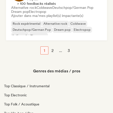
> 100 feedbacks réalisés
Alternative rock
Coldwave
Deutschpop/German Pop
Dream pop
Electropop
Ajouter dans ma/mes playlist(s) impactante(s)
Rock expérimental
Alternative rock
Coldwave
Deutschpop/German Pop
Dream pop
Electropop
Indie rock
New wave
1
2
...
3
Genres des médias / pros
Top Classique / Instrumental
Top Electronic
Top Folk / Acoustique