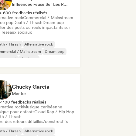
Influenceur·euse Sur Les Réseaux Sociaux
> 600 feedbacks réalisés
rnative rock
Commercial / Mainstream
ce pop
Death / Thrash
Dream pop
ier des posts ou reels impactants sur
 réseaux sociaux
th / Thrash
Alternative rock
mmercial / Mainstream
Dream pop
rage rock
Hardcore
al / Heavy metal
Pop punk
Chucky García
Mentor
< 100 feedbacks réalisés
rnative rock
Musique caribéenne
ique pour enfants
Cloud Rap / Hip Hop
th / Thrash
re des retours détaillés/constructifs
th / Thrash
Alternative rock