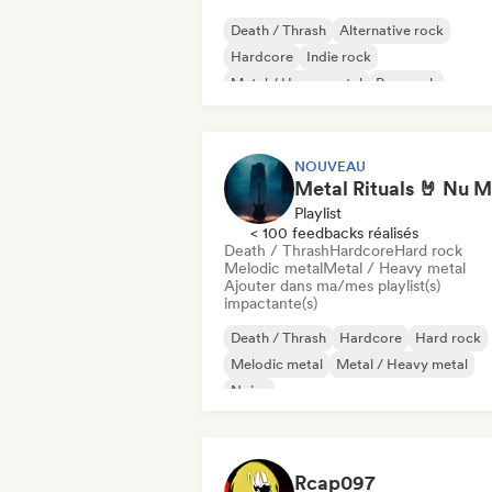
Death / Thrash
Alternative rock
Hardcore
Indie rock
Metal / Heavy metal
Pop punk
Progressive rock
Punk Rock
NOUVEAU
Playlist
< 100 feedbacks réalisés
Death / Thrash
Hardcore
Hard rock
Melodic metal
Metal / Heavy metal
Ajouter dans ma/mes playlist(s)
impactante(s)
Death / Thrash
Hardcore
Hard rock
Melodic metal
Metal / Heavy metal
Noise
Rcap097