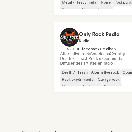
Metal / Heavy metal
Noise
Post punk
Post rock
Progressive rock
Only Rock Radio
Radio
> 5000 feedbacks réalisés
Alternative rock
Americana
Country
Death / Thrash
Rock expérimental
Diffuser des artistes en radio
Death / Thrash
Alternative rock
Coun
Rock expérimental
Garage rock
Hard rock
Indie rock
Pop punk