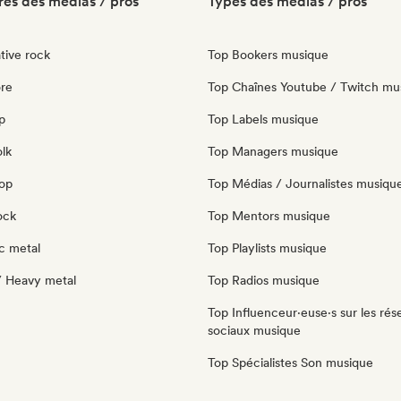
es des médias / pros
Types des médias / pros
tive rock
Top Bookers musique
re
Top Chaînes Youtube / Twitch mu
p
Top Labels musique
olk
Top Managers musique
pop
Top Médias / Journalistes musiqu
ock
Top Mentors musique
c metal
Top Playlists musique
/ Heavy metal
Top Radios musique
Top Influenceur·euse·s sur les rés
sociaux musique
Top Spécialistes Son musique