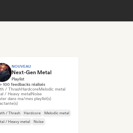
NOUVEAU
Next-Gen Metal
Playlist
> 100 feedbacks réalisés
th / Thrash
Hardcore
Melodic metal
al / Heavy metal
Noise
uter dans ma/mes playlist(s)
actante(s)
th / Thrash
Hardcore
Melodic metal
al / Heavy metal
Noise