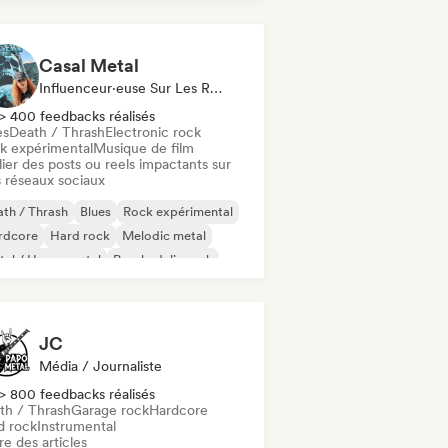
Casal Metal
Influenceur·euse Sur Les Réseaux Sociaux
> 400 feedbacks réalisés
es
Death / Thrash
Electronic rock
k expérimental
Musique de film
ier des posts ou reels impactants sur
 réseaux sociaux
th / Thrash
Blues
Rock expérimental
rdcore
Hard rock
Melodic metal
al / Heavy metal
Psychedelic rock
JC
Média / Journaliste
> 800 feedbacks réalisés
th / Thrash
Garage rock
Hardcore
d rock
Instrumental
re des articles