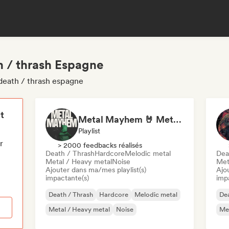
h / thrash Espagne
 death / thrash espagne
t
Metal Mayhem 🤘 Metalcore, Deathcore & Progressive Metal
Playlist
r
> 2000 feedbacks réalisés
Death / Thrash
Hardcore
Melodic metal
Dea
Metal / Heavy metal
Noise
Met
Ajouter dans ma/mes playlist(s)
Ajo
impactante(s)
imp
Death / Thrash
Hardcore
Melodic metal
Dea
Metal / Heavy metal
Noise
Met