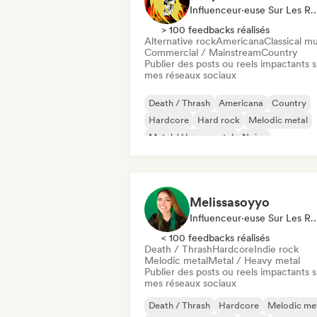
Influenceur·euse Sur Les Résea
> 100 feedbacks réalisés
Alternative rock
Americana
Classical m
Commercial / Mainstream
Country
Publier des posts ou reels impactants s
mes réseaux sociaux
Death / Thrash
Americana
Country
Hardcore
Hard rock
Melodic metal
Metal / Heavy metal
Noise
Melissasoyyo
Influenceur·euse Sur Les Résea
< 100 feedbacks réalisés
Death / Thrash
Hardcore
Indie rock
Melodic metal
Metal / Heavy metal
Publier des posts ou reels impactants s
mes réseaux sociaux
Death / Thrash
Hardcore
Melodic me