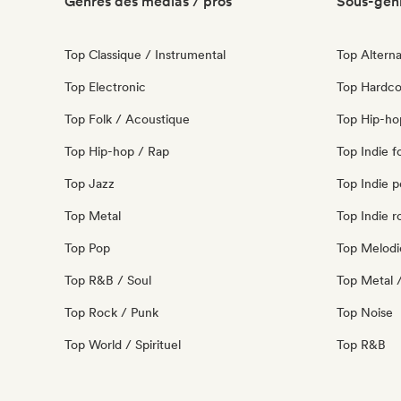
Genres des médias / pros
Sous-genr
Top Classique / Instrumental
Top Alterna
Top Electronic
Top Hardco
Top Folk / Acoustique
Top Hip-ho
Top Hip-hop / Rap
Top Indie f
Top Jazz
Top Indie 
Top Metal
Top Indie r
Top Pop
Top Melodi
Top R&B / Soul
Top Metal 
Top Rock / Punk
Top Noise
Top World / Spirituel
Top R&B