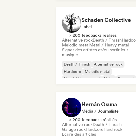
Schaden Collective
Label
> 200 feedbacks réalisés
Alternative rock
Death / Thrash
Hardco
Melodic metal
Metal / Heavy metal
Signer des artistes et/ou sortir leur
musique
Death / Thrash
Alternative rock
Hardcore
Melodic metal
Metal / Heavy metal
Noise
Pop punk
Post punk
Hernán Osuna
Média / Journaliste
> 200 feedbacks réalisés
Alternative rock
Death / Thrash
Garage rock
Hardcore
Hard rock
Écrire des articles