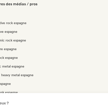
es des médias / pros
tive rock espagne
ve espagne
onic rock espagne
re espagne
rock espagne
c metal espagne
/ heavy metal espagne
espagne
unk espagne
ock espagne
eux ?