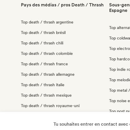
Pays des médias / pros Death / Thrash
Sous-genr
Espagne
Top death / thrash argentine
Top alterna
Top death / thrash brésil
Top coldwa
Top death / thrash chili
Top electr
Top death / thrash colombie
Top hardco
Top death / thrash france
Top indie 
Top death / thrash allemagne
Top melodi
Top death / thrash italie
Top metal 
Top death / thrash mexique
Top noise 
Top death / thrash royaume-uni
Top post p
Top death / thrash états unis
Top punk r
Tu souhaites entrer en contact avec 