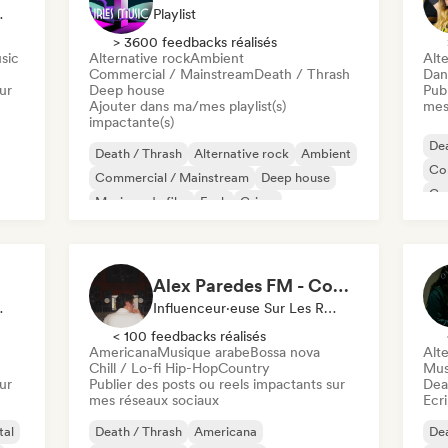
ux Sociaux
Playlist
> 3600 feedbacks réalisés
usic
Alternative rock
Ambient
Alte
Commercial / Mainstream
Death / Thrash
Dan
ur
Deep house
Publ
Ajouter dans ma/mes playlist(s)
mes
impactante(s)
Dea
Death / Thrash
Alternative rock
Ambient
Co
Commercial / Mainstream
Deep house
Ga
Musique de film
Funk
Grime
Met
Alex Paredes FM - Content Creator
ux Sociaux
Influenceur·euse Sur Les Réseaux Sociaux
< 100 feedbacks réalisés
Americana
Musique arabe
Bossa nova
Alte
Chill / Lo-fi Hip-Hop
Country
Mus
ur
Publier des posts ou reels impactants sur
Dea
mes réseaux sociaux
Ecri
tal
Death / Thrash
Americana
Dea