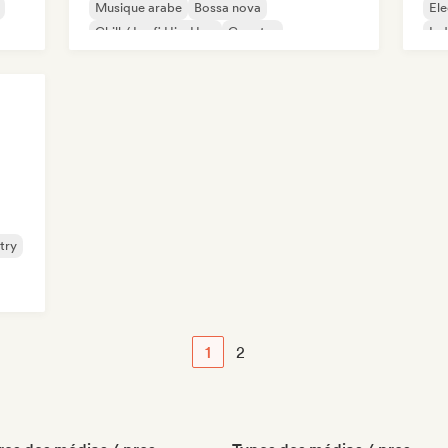
Musique arabe
Bossa nova
Ele
Chill / Lo-fi Hip-Hop
Country
Ind
Electro Jazz / Nu Jazz
Jazz expérimental
try
1
2