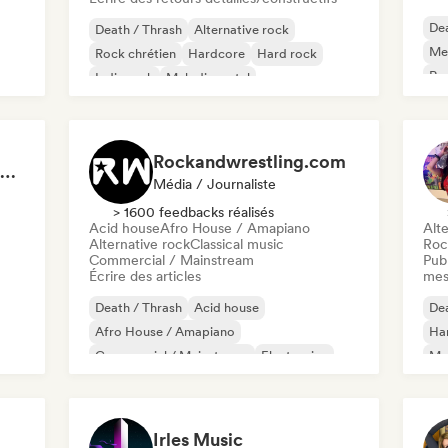
Dea
Death / Thrash
Alternative rock
Met
Rock chrétien
Hardcore
Hard rock
Roc
Indie rock
Melodic metal
Ha
Metal / Heavy metal
Rockandwrestling.com
Metal Rituals 🤘 Nu Metal, Alt Metal & Progressive Metal
Média / Journaliste
> 1600 feedbacks réalisés
Acid house
Afro House / Amapiano
Alte
Alternative rock
Classical music
Roc
Commercial / Mainstream
Publ
Écrire des articles
mes
Death / Thrash
Acid house
Dea
Afro House / Amapiano
Ha
Commercial / Mainstream
Electronica
Met
Musique de film
Hard rock
Hip-hop
Roc
Ro
Irles Music