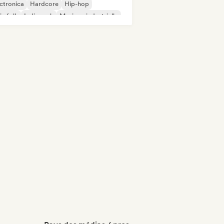
ctronica
Hardcore
Hip-hop
ie folk
Indie rock
Musique industrielle