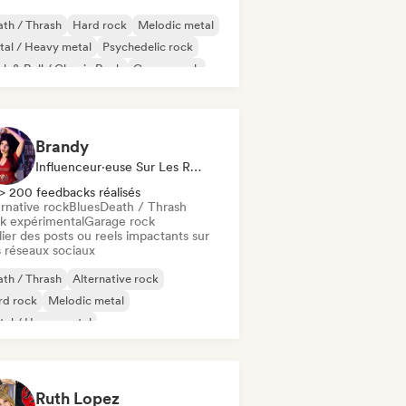
th / Thrash
Hard rock
Melodic metal
al / Heavy metal
Psychedelic rock
k & Roll / Classic Rock
Garage rock
rdcore
Brandy
Influenceur·euse Sur Les Réseaux Sociaux
> 200 feedbacks réalisés
rnative rock
Blues
Death / Thrash
k expérimental
Garage rock
ier des posts ou reels impactants sur
 réseaux sociaux
th / Thrash
Alternative rock
rd rock
Melodic metal
al / Heavy metal
k & Roll / Classic Rock
Blues
ck expérimental
Ruth Lopez