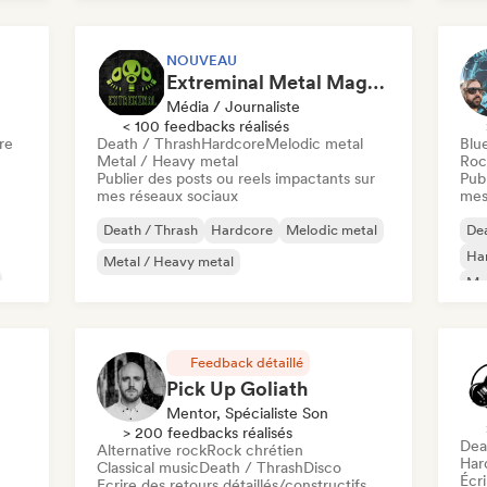
NOUVEAU
Extreminal Metal Magazine & TV
Média / Journaliste
< 100 feedbacks réalisés
re
Death / Thrash
Hardcore
Melodic metal
Blu
Metal / Heavy metal
Roc
Publier des posts ou reels impactants sur
Publ
mes réseaux sociaux
mes
Death / Thrash
Hardcore
Melodic metal
Dea
Ha
Metal / Heavy metal
Met
Feedback détaillé
Pick Up Goliath
Mentor, Spécialiste Son
> 200 feedbacks réalisés
Dea
Alternative rock
Rock chrétien
Har
Classical music
Death / Thrash
Disco
Écri
Ecrire des retours détaillés/constructifs