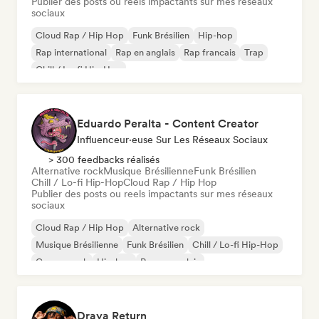
Publier des posts ou reels impactants sur mes réseaux
sociaux
Cloud Rap / Hip Hop
Funk Brésilien
Hip-hop
Rap international
Rap en anglais
Rap francais
Trap
Chill / Lo-fi Hip-Hop
Eduardo Peralta - Content Creator
Influenceur·euse Sur Les Réseaux Sociaux
> 300 feedbacks réalisés
Alternative rock
Musique Brésilienne
Funk Brésilien
Chill / Lo-fi Hip-Hop
Cloud Rap / Hip Hop
Publier des posts ou reels impactants sur mes réseaux
sociaux
Cloud Rap / Hip Hop
Alternative rock
Musique Brésilienne
Funk Brésilien
Chill / Lo-fi Hip-Hop
Garage rock
Hip-hop
Rap en anglais
Draya Return