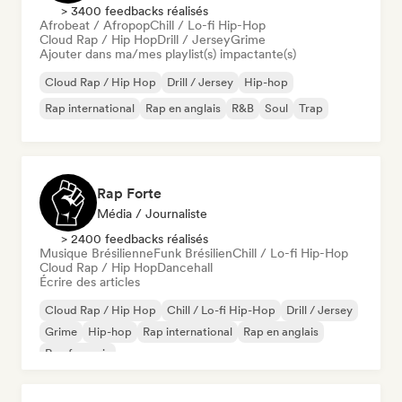
> 3400 feedbacks réalisés
Afrobeat / Afropop
Chill / Lo-fi Hip-Hop
Cloud Rap / Hip Hop
Drill / Jersey
Grime
Ajouter dans ma/mes playlist(s) impactante(s)
Cloud Rap / Hip Hop
Drill / Jersey
Hip-hop
Rap international
Rap en anglais
R&B
Soul
Trap
Rap Forte
Média / Journaliste
> 2400 feedbacks réalisés
Musique Brésilienne
Funk Brésilien
Chill / Lo-fi Hip-Hop
Cloud Rap / Hip Hop
Dancehall
Écrire des articles
Cloud Rap / Hip Hop
Chill / Lo-fi Hip-Hop
Drill / Jersey
Grime
Hip-hop
Rap international
Rap en anglais
Rap francais