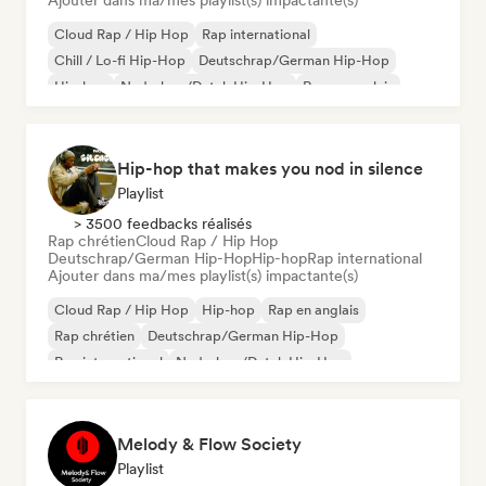
Ajouter dans ma/mes playlist(s) impactante(s)
Cloud Rap / Hip Hop
Rap international
Chill / Lo-fi Hip-Hop
Deutschrap/German Hip-Hop
Hip-hop
Nederhop/Dutch Hip-Hop
Rap en anglais
Rap francais
Hip-hop that makes you nod in silence
Playlist
> 3500 feedbacks réalisés
Rap chrétien
Cloud Rap / Hip Hop
Deutschrap/German Hip-Hop
Hip-hop
Rap international
Ajouter dans ma/mes playlist(s) impactante(s)
Cloud Rap / Hip Hop
Hip-hop
Rap en anglais
Rap chrétien
Deutschrap/German Hip-Hop
Rap international
Nederhop/Dutch Hip-Hop
Rap francais
Melody & Flow Society
Playlist