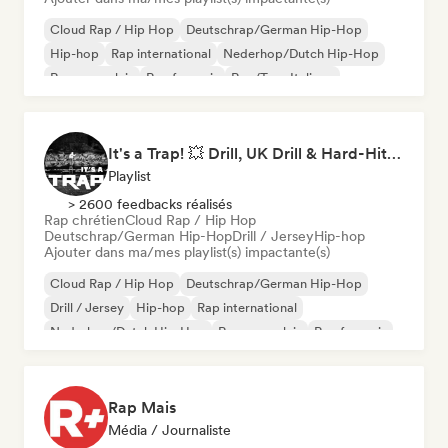
Cloud Rap / Hip Hop
Deutschrap/German Hip-Hop
Hip-hop
Rap international
Nederhop/Dutch Hip-Hop
Rap en anglais
Rap francais
Rap/Trap Italiano
It's a Trap! 💥 Drill, UK Drill & Hard-Hitting Trap
Playlist
> 2600 feedbacks réalisés
Rap chrétien
Cloud Rap / Hip Hop
Deutschrap/German Hip-Hop
Drill / Jersey
Hip-hop
Ajouter dans ma/mes playlist(s) impactante(s)
Cloud Rap / Hip Hop
Deutschrap/German Hip-Hop
Drill / Jersey
Hip-hop
Rap international
Nederhop/Dutch Hip-Hop
Rap en anglais
Rap francais
Rap Mais
Média / Journaliste