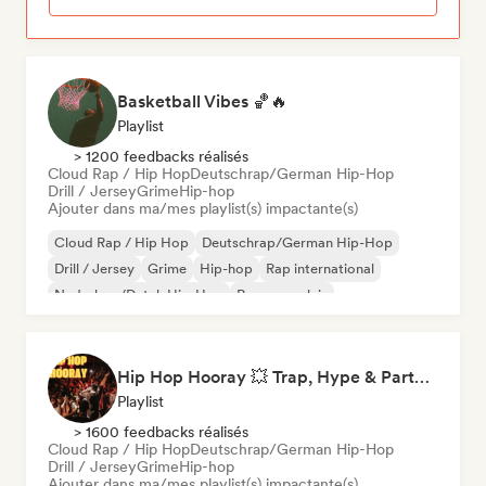
Basketball Vibes 🏀🔥
Playlist
> 1200 feedbacks réalisés
Cloud Rap / Hip Hop
Deutschrap/German Hip-Hop
Drill / Jersey
Grime
Hip-hop
Ajouter dans ma/mes playlist(s) impactante(s)
Cloud Rap / Hip Hop
Deutschrap/German Hip-Hop
Drill / Jersey
Grime
Hip-hop
Rap international
Nederhop/Dutch Hip-Hop
Rap en anglais
Hip Hop Hooray 💥 Trap, Hype & Party Rap Bangers
Playlist
> 1600 feedbacks réalisés
Cloud Rap / Hip Hop
Deutschrap/German Hip-Hop
Drill / Jersey
Grime
Hip-hop
Ajouter dans ma/mes playlist(s) impactante(s)