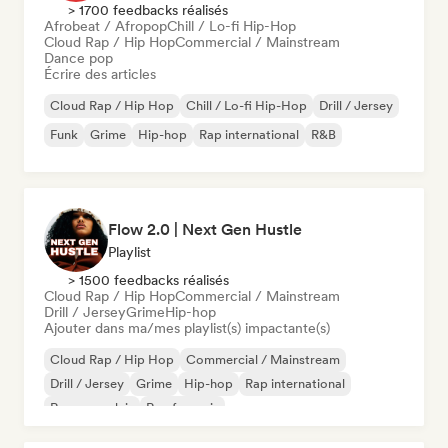
> 1700 feedbacks réalisés
Afrobeat / Afropop
Chill / Lo-fi Hip-Hop
Cloud Rap / Hip Hop
Commercial / Mainstream
Dance pop
Écrire des articles
Cloud Rap / Hip Hop
Chill / Lo-fi Hip-Hop
Drill / Jersey
Funk
Grime
Hip-hop
Rap international
R&B
Flow 2.0 | Next Gen Hustle
Playlist
> 1500 feedbacks réalisés
Cloud Rap / Hip Hop
Commercial / Mainstream
Drill / Jersey
Grime
Hip-hop
Ajouter dans ma/mes playlist(s) impactante(s)
Cloud Rap / Hip Hop
Commercial / Mainstream
Drill / Jersey
Grime
Hip-hop
Rap international
Rap en anglais
Rap francais