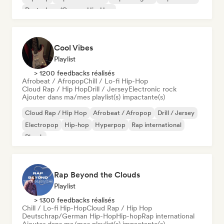
Deutschrap/German Hip-Hop
Cool Vibes
Playlist
> 1200 feedbacks réalisés
Afrobeat / Afropop
Chill / Lo-fi Hip-Hop
Cloud Rap / Hip Hop
Drill / Jersey
Electronic rock
Ajouter dans ma/mes playlist(s) impactante(s)
Cloud Rap / Hip Hop
Afrobeat / Afropop
Drill / Jersey
Electropop
Hip-hop
Hyperpop
Rap international
Phonk
Rap Beyond the Clouds
Playlist
> 1300 feedbacks réalisés
Chill / Lo-fi Hip-Hop
Cloud Rap / Hip Hop
Deutschrap/German Hip-Hop
Hip-hop
Rap international