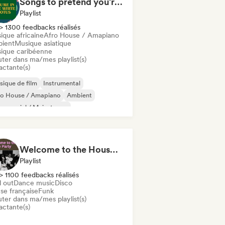
Songs to pretend you're in The White Lotus
Playlist
> 1300 feedbacks réalisés
ique africaine
Afro House / Amapiano
ient
Musique asiatique
ique caribéenne
uter dans ma/mes playlist(s)
actante(s)
ique de film
Instrumental
ro House / Amapiano
Ambient
mmercial / Mainstream
ctro Jazz / Nu Jazz
ctronique expérimental
Jazz fusion
Welcome to the House Party
Playlist
> 1100 feedbacks réalisés
l out
Dance music
Disco
se française
Funk
uter dans ma/mes playlist(s)
actante(s)