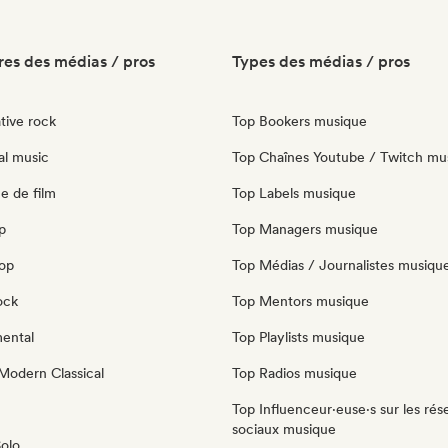
es des médias / pros
Types des médias / pros
tive rock
Top Bookers musique
al music
Top Chaînes Youtube / Twitch mu
e de film
Top Labels musique
p
Top Managers musique
pop
Top Médias / Journalistes musiqu
ock
Top Mentors musique
mental
Top Playlists musique
Modern Classical
Top Radios musique
Top Influenceur·euse·s sur les rés
sociaux musique
Solo