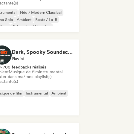
actante(s)
trumental
Néo / Modern Classical
no Solo
Ambient
Beats / Lo-fi
ll out
Relaxation / New Age
Dark, Spooky Soundscapes
Playlist
> 700 feedbacks réalisés
ient
Musique de film
Instrumental
uter dans ma/mes playlist(s)
actante(s)
ique de film
Instrumental
Ambient