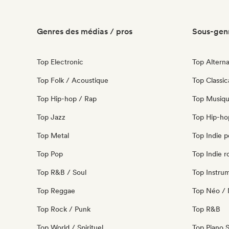
Genres des médias / pros
Sous-genr
Top Electronic
Top Alterna
Top Folk / Acoustique
Top Classic
Top Hip-hop / Rap
Top Musiqu
Top Jazz
Top Hip-ho
Top Metal
Top Indie 
Top Pop
Top Indie r
Top R&B / Soul
Top Instru
Top Reggae
Top Néo / 
Top Rock / Punk
Top R&B
Top World / Spirituel
Top Piano 