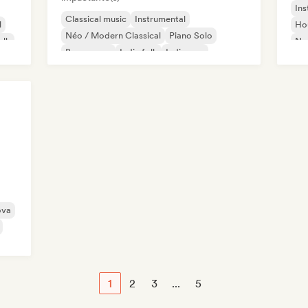
Ins
Classical music
Instrumental
l
Hou
Néo / Modern Classical
Piano Solo
olk
Nu-
Bossa nova
Indie folk
Indie pop
Indie rock
ova
1
2
3
...
5