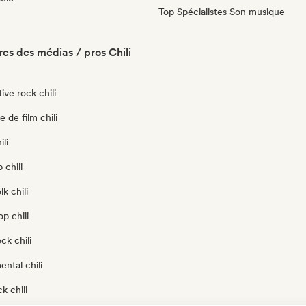
Top Spécialistes Son musique
es des médias / pros Chili
ive rock chili
 de film chili
li
 chili
lk chili
p chili
ck chili
ental chili
k chili