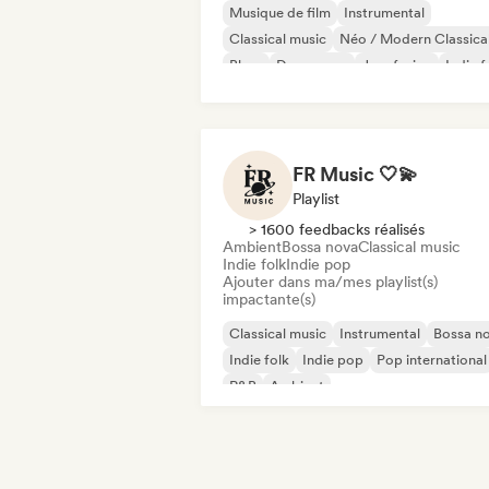
Musique de film
Instrumental
Classical music
Néo / Modern Classica
Blues
Dream pop
Jazz fusion
Indie f
FR Music 🤍💫
Playlist
> 1600 feedbacks réalisés
Ambient
Bossa nova
Classical music
Indie folk
Indie pop
Ajouter dans ma/mes playlist(s)
impactante(s)
Classical music
Instrumental
Bossa n
Indie folk
Indie pop
Pop international
R&B
Ambient