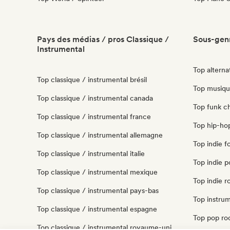
Pays des médias / pros Classique /
Sous-genr
Instrumental
Top alternat
Top classique / instrumental brésil
Top musique
Top classique / instrumental canada
Top funk chi
Top classique / instrumental france
Top hip-hop
Top classique / instrumental allemagne
Top indie fo
Top classique / instrumental italie
Top indie po
Top classique / instrumental mexique
Top indie ro
Top classique / instrumental pays-bas
Top instrum
Top classique / instrumental espagne
Top pop roc
Top classique / instrumental royaume-uni