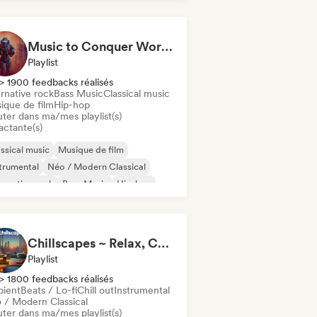
Music to Conquer Worlds To ⚔️ Epic Orchestral, Cinematic & Trailer Music
Playlist
> 1900 feedbacks réalisés
rnative rock
Bass Music
Classical music
ique de film
Hip-hop
uter dans ma/mes playlist(s)
actante(s)
ssical music
Musique de film
trumental
Néo / Modern Classical
ernative rock
Bass Music
Hip-hop
onk
Chillscapes ~ Relax, Concentrate, Meditate, Sleep, Dream
Playlist
> 1800 feedbacks réalisés
ient
Beats / Lo-fi
Chill out
Instrumental
 / Modern Classical
uter dans ma/mes playlist(s)