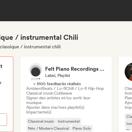
ique / instrumental Chili
lassique / instrumental chili
t
Felt Piano Recordings (label, playlists)
Label, Playlist
r
> 3100 feedbacks réalisés
Ambient
Beats / Lo-fi
Chill / Lo-fi Hip-Hop
Clas
Classical music
Coldwave
Ins
Signer des artistes et/ou sortir leur
Pia
musique
Ajo
Ajouter dans ma/mes playlist(s)
imp
impactante(s)
Cla
Classical music
Instrumental
Ins
Néo / Modern Classical
Piano Solo
Pia