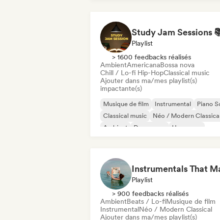
Playlist
> 1600 feedbacks réalisés
Ambient
Americana
Bossa nova
Chill / Lo-fi Hip-Hop
Classical music
Ajouter dans ma/mes playlist(s)
impactante(s)
Musique de film
Instrumental
Piano S
Classical music
Néo / Modern Classica
Ambient
Dream pop
Hyperpop
Playlist
> 900 feedbacks réalisés
Ambient
Beats / Lo-fi
Musique de film
Instrumental
Néo / Modern Classical
Ajouter dans ma/mes playlist(s)