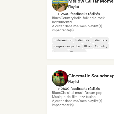
Playlist
> 2500 feedbacks réalisés
Blues
Country
Indie folk
Indie rock
Instrumental
Ajouter dans ma/mes playlist(s)
impactante(s)
Instrumental
Indie folk
Indie rock
Singer-songwriter
Blues
Country
Pop rock
Shoegaze
Cinematic Soundsca
Playlist
> 2800 feedbacks réalisés
Blues
Classical music
Dream pop
Musique de film
Jazz fusion
Ajouter dans ma/mes playlist(s)
impactante(s)