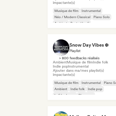
impactante(s)
Musique de film
Instrumental
Néo / Modern Classical
Piano Solo
Ambient
Beats / Lo-fi
Snow Day Vibes ❄️
Playlist
> 800 feedbacks réalisés
Ambient
Musique de film
Indie folk
Indie pop
Instrumental
Ajouter dans ma/mes playlist(s)
impactante(s)
Musique de film
Instrumental
Piano S
Ambient
Indie folk
Indie pop
Lofi bedroom
Shoegaze