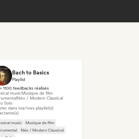
Bach to Basics
Playlist
> 1100 feedbacks réalisés
sical music
Musique de film
trumental
Néo / Modern Classical
no Solo
uter dans ma/mes playlist(s)
actante(s)
ssical music
Musique de film
trumental
Néo / Modern Classical
no Solo