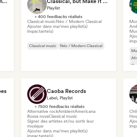
Mellow Guitar Moments 🎸 Acoustic Indie Folk & Singer-Songwriter
Classical, but Make It Epic
Playlist
> 400 feedbacks réalisés
Classical music
Néo / Modern Classical
Mus
Ajouter dans ma/mes playlist(s)
Amb
impactante(s)
Mus
Ajo
imp
Classical music
Néo / Modern Classical
Mus
Af
Co
Ele
Ele
pes
Caoba Records
Label, Playlist
> 7500 feedbacks réalisés
Alternative rock
Ambient
Americana
Chil
Bossa nova
Classical music
Hou
Signer des artistes et/ou sortir leur
Ajo
musique
imp
Ajouter dans ma/mes playlist(s)
impactante(s)