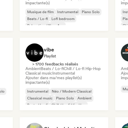
impactante(s)
imp
Musique de film
Instrumental
Piano Solo
Ins
Beats / Lo-fi
Lofi bedroom
Pia
Relaxation / New Age
Chi
vibe
Playlist
> 1700 feedbacks réalisés
Ambient
Beats / Lo-fi
Chill / Lo-fi Hip-Hop
Amb
Classical music
Instrumental
Ajo
Ajouter dans ma/mes playlist(s)
imp
impactante(s)
Mus
olo
Instrumental
Néo / Modern Classical
Classical music
Piano Solo
Ambient
Beats / Lo-fi
Chill / Lo-fi Hip-Hop
Synthwave