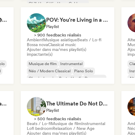
Chill / Lo-fi Hip-Hop
Coldwave
Electronica
Jazz expérimental
Study Jam Sessions 📚 Indie Folk, Dream Pop & Singer-Songwriter
POV: You're Living in a Studio Ghibli Movie 🌱 Neo-Classical Piano & Dream Pop
Playlist
> 900 feedbacks réalisés
Ambient
Musique asiatique
Beats / Lo-fi
Alte
Bossa nova
Classical music
Mus
Ajouter dans ma/mes playlist(s)
Ajo
impactante(s)
imp
olo
Musique de film
Instrumental
Cla
l
Néo / Modern Classical
Piano Solo
Ins
Classical music
Beats / Lo-fi
Dream pop
Alt
Indie folk
Ph
Instrumentals That Make You Feel Like Floating
The Ultimate Do Not Disturb Playlist 🔕 Neo-Classical & Ambient Piano
Playlist
> 500 feedbacks réalisés
Beats / Lo-fi
Musique de film
Instrumental
Amb
Lofi bedroom
Relaxation / New Age
Néo
Ajouter dans ma/mes playlist(s)
Ajo