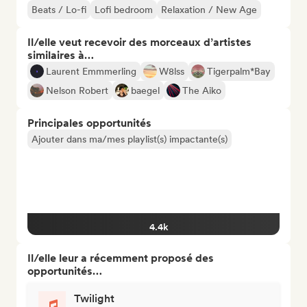
Beats / Lo-fi
Lofi bedroom
Relaxation / New Age
Il/elle veut recevoir des morceaux d’artistes
similaires à…
Laurent Emmmerling
W8lss
Tigerpalm*Bay
Nelson Robert
baegel
The Aiko
Principales opportunités
Ajouter dans ma/mes playlist(s) impactante(s)
4.4k
Il/elle leur a récemment proposé des
opportunités…
Twilight