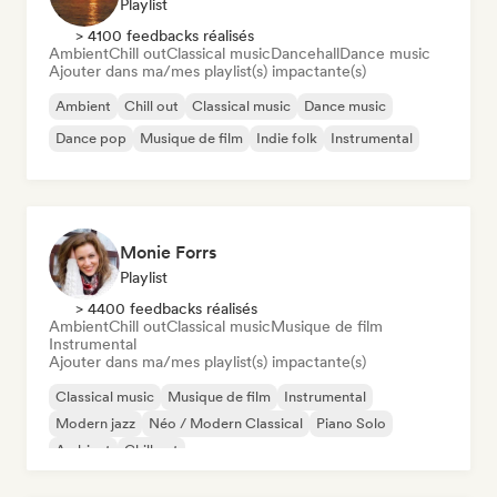
Playlist
> 4100 feedbacks réalisés
Ambient
Chill out
Classical music
Dancehall
Dance music
Ajouter dans ma/mes playlist(s) impactante(s)
Ambient
Chill out
Classical music
Dance music
Dance pop
Musique de film
Indie folk
Instrumental
Monie Forrs
Playlist
> 4400 feedbacks réalisés
Ambient
Chill out
Classical music
Musique de film
Instrumental
Ajouter dans ma/mes playlist(s) impactante(s)
Classical music
Musique de film
Instrumental
Modern jazz
Néo / Modern Classical
Piano Solo
Ambient
Chill out