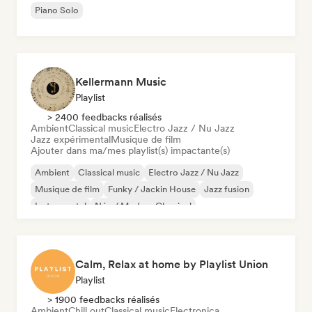
Piano Solo
Kellermann Music
Playlist
> 2400 feedbacks réalisés
Ambient
Classical music
Electro Jazz / Nu Jazz
Jazz expérimental
Musique de film
Ajouter dans ma/mes playlist(s) impactante(s)
Ambient
Classical music
Electro Jazz / Nu Jazz
Musique de film
Funky / Jackin House
Jazz fusion
Instrumental
Néo / Modern Classical
Calm, Relax at home by Playlist Union
Playlist
> 1900 feedbacks réalisés
Ambient
Chill out
Classical music
Electronica