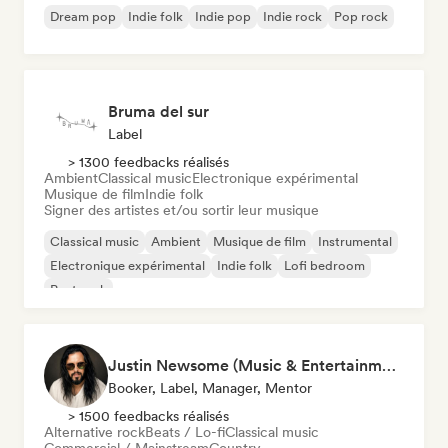
Dream pop
Indie folk
Indie pop
Indie rock
Pop rock
Bruma del sur
Label
> 1300 feedbacks réalisés
Ambient
Classical music
Electronique expérimental
Musique de film
Indie folk
Signer des artistes et/ou sortir leur musique
Classical music
Ambient
Musique de film
Instrumental
Electronique expérimental
Indie folk
Lofi bedroom
Post rock
Justin Newsome (Music & Entertainment Executive | A&R, Artist Development & Partnerships | Applied AI & Systems Strategy)
Booker, Label, Manager, Mentor
> 1500 feedbacks réalisés
Alternative rock
Beats / Lo-fi
Classical music