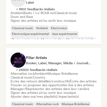
Label
> 1900 feedbacks réalisés
Ambient
Beats / Lo-fi
Chill out
Classical music
Drum and Bass
Signer des artistes et/ou sortir leur musique
Classical music
Ambient
Electronica
Electronique expérimental
Jazz expérimental
Rock expérimental
Musique de film
Musique industrielle
Pillar Artists
Booker, Label, Manager, Média / Journaliste, Mentor, Playlist
> 24300 feedbacks réalisés
Alternative rock
Ambient
Musique Brésilienne
Classical music
Country
Ecrire des retours détaillés/constructifs
Écrire des articles
Trouver ou proposer des opportunités live à des artistes
Manager/Représenter des artistes dans leur carrière
Signer des artistes et/ou sortir leur musique
Ajouter dans ma/mes playlist(s) impactante(s)
Classical music
Alternative rock
Musique Brésilienne