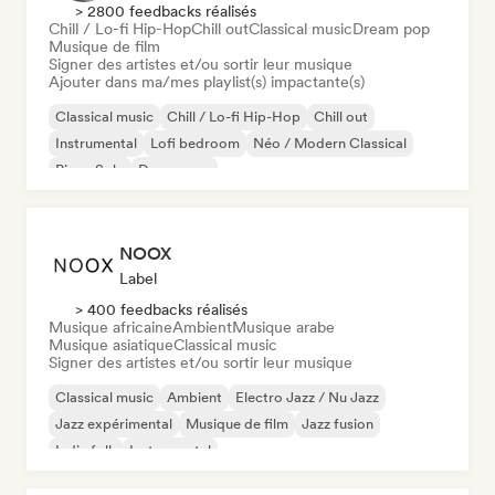
> 2800 feedbacks réalisés
Chill / Lo-fi Hip-Hop
Chill out
Classical music
Dream pop
Musique de film
Signer des artistes et/ou sortir leur musique
Ajouter dans ma/mes playlist(s) impactante(s)
Classical music
Chill / Lo-fi Hip-Hop
Chill out
Instrumental
Lofi bedroom
Néo / Modern Classical
Piano Solo
Dream pop
NOOX
Label
> 400 feedbacks réalisés
Musique africaine
Ambient
Musique arabe
Musique asiatique
Classical music
Signer des artistes et/ou sortir leur musique
Classical music
Ambient
Electro Jazz / Nu Jazz
Jazz expérimental
Musique de film
Jazz fusion
Indie folk
Instrumental