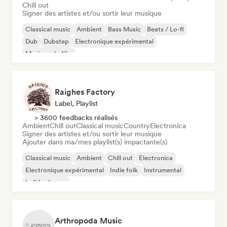
Chill out
Signer des artistes et/ou sortir leur musique
Classical music
Ambient
Bass Music
Beats / Lo-fi
Dub
Dubstep
Electronique expérimental
Musique de film
Raighes Factory
Label, Playlist
> 3600 feedbacks réalisés
Ambient
Chill out
Classical music
Country
Electronica
Signer des artistes et/ou sortir leur musique
Ajouter dans ma/mes playlist(s) impactante(s)
Classical music
Ambient
Chill out
Electronica
Electronique expérimental
Indie folk
Instrumental
Lofi bedroom
Arthropoda Music