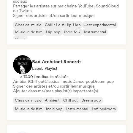
sociaux
Partager les artistes sur ma chaîne YouTube, SoundCloud
ou Twitch
Signer des artistes et/ou sortir leur musique
Classical music
Chill / Lo-fi Hip-Hop
Jazz expérimental
Musique de film
Hip-hop
Indie folk
Instrumental
Phonk
Bad Architect Records
Label, Playlist
> 7400 feedbacks réalisés
Ambient
Chill out
Classical music
Dance pop
Dream pop
Signer des artistes et/ou sortir leur musique
Ajouter dans ma/mes playlist(s) impactante(s)
Classical music
Ambient
Chill out
Dream pop
Musique de film
Indie pop
Instrumental
Lofi bedroom