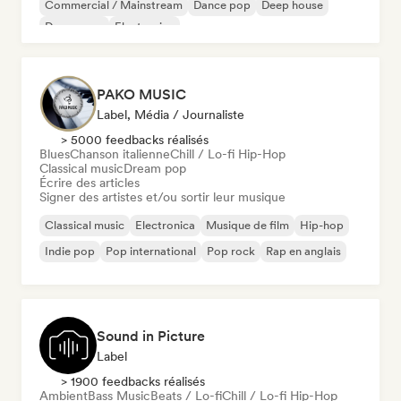
Commercial / Mainstream
Dance pop
Deep house
Dream pop
Electronica
PAKO MUSIC
Label, Média / Journaliste
> 5000 feedbacks réalisés
Blues
Chanson italienne
Chill / Lo-fi Hip-Hop
Classical music
Dream pop
Écrire des articles
Signer des artistes et/ou sortir leur musique
Classical music
Electronica
Musique de film
Hip-hop
Indie pop
Pop international
Pop rock
Rap en anglais
Sound in Picture
Label
> 1900 feedbacks réalisés
Ambient
Bass Music
Beats / Lo-fi
Chill / Lo-fi Hip-Hop