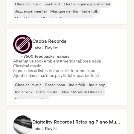
Classical music
Ambient
Electronique expérimental
Jazz expérimental
Musique de film
Indie folk
Néo / Modern Classical
Singer-songwriter
Caoba Records
Label, Playlist
> 7500 feedbacks réalisés
Alternative rock
Ambient
Americana
Bossa nova
Classical music
Signer des artistes et/ou sortir leur musique
Ajouter dans ma/mes playlist(s) impactante(s)
Classical music
Bossa nova
Indie folk
Indie pop
Indie rock
Instrumental
Néo / Modern Classical
Singer-songwriter
Digitality Records | Relaxing Piano Music
Label, Playlist