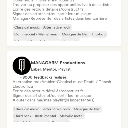
Commercial / Mainstream
Country
Trouver ou proposer des opportunités live à des artistes
Ecrire des retours détaillés/constructifs
Signer des artistes et/ou sortir leur musique
Manager/Représenter des artistes dans leur carrière
Classical music
Alternative rock
Commercial / Mainstream
Musique de film
Hip-hop
K-Pop/J-Pop
Latin music
Pop punk
MANAGARM Productions
Label, Mentor, Playlist
> 8000 feedbacks réalisés
Alternative rock
Ambient
Classical music
Death / Thrash
Electronica
Ecrire des retours détaillés/constructifs
Signer des artistes et/ou sortir leur musique
Ajouter dans ma/mes playlist(s) impactante(s)
Classical music
Alternative rock
Musique de film
Hard rock
Instrumental
Melodic metal
Metal / Heavy metal
Post rock