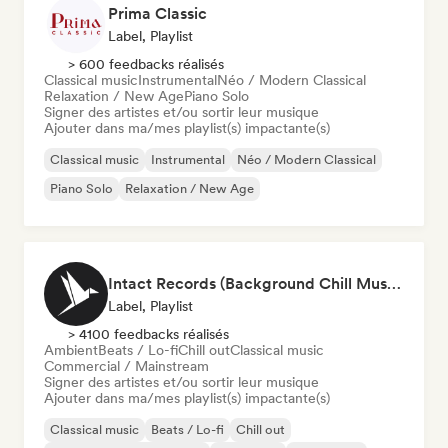
Prima Classic
Label, Playlist
> 600 feedbacks réalisés
Classical music
Instrumental
Néo / Modern Classical
Relaxation / New Age
Piano Solo
Signer des artistes et/ou sortir leur musique
Ajouter dans ma/mes playlist(s) impactante(s)
Classical music
Instrumental
Néo / Modern Classical
Piano Solo
Relaxation / New Age
Intact Records (Background Chill Music & Good Vibes On The Road)
Label, Playlist
> 4100 feedbacks réalisés
Ambient
Beats / Lo-fi
Chill out
Classical music
Commercial / Mainstream
Signer des artistes et/ou sortir leur musique
Ajouter dans ma/mes playlist(s) impactante(s)
Classical music
Beats / Lo-fi
Chill out