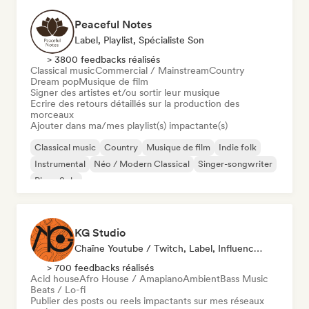
Peaceful Notes
Label, Playlist, Spécialiste Son
> 3800 feedbacks réalisés
Classical music
Commercial / Mainstream
Country
Dream pop
Musique de film
Signer des artistes et/ou sortir leur musique
Ecrire des retours détaillés sur la production des
morceaux
Ajouter dans ma/mes playlist(s) impactante(s)
Classical music
Country
Musique de film
Indie folk
Instrumental
Néo / Modern Classical
Singer-songwriter
Piano Solo
KG Studio
Chaîne Youtube / Twitch, Label, Influenceur·euse Sur Les Réseaux Sociaux
> 700 feedbacks réalisés
Acid house
Afro House / Amapiano
Ambient
Bass Music
Beats / Lo-fi
Publier des posts ou reels impactants sur mes réseaux