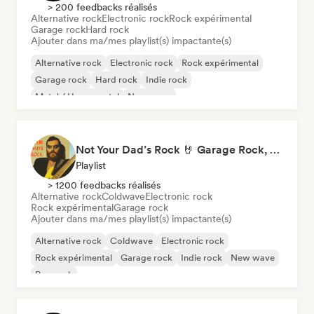
> 200 feedbacks réalisés
Alternative rock
Electronic rock
Rock expérimental
Garage rock
Hard rock
Ajouter dans ma/mes playlist(s) impactante(s)
Alternative rock
Electronic rock
Rock expérimental
Garage rock
Hard rock
Indie rock
Metal / Heavy metal
New wave
Not Your Dad’s Rock 🤘 Garage Rock, Alt-Rock & Indie Anthems
Playlist
> 1200 feedbacks réalisés
Alternative rock
Coldwave
Electronic rock
Rock expérimental
Garage rock
Ajouter dans ma/mes playlist(s) impactante(s)
Alternative rock
Coldwave
Electronic rock
Rock expérimental
Garage rock
Indie rock
New wave
Pop rock