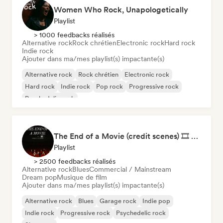
Women Who Rock, Unapologetically
Playlist
> 1000 feedbacks réalisés
Alternative rock
Rock chrétien
Electronic rock
Hard rock
Indie rock
Ajouter dans ma/mes playlist(s) impactante(s)
Alternative rock
Rock chrétien
Electronic rock
Hard rock
Indie rock
Pop rock
Progressive rock
Psychedelic rock
The End of a Movie (credit scenes) 🎞️ Cinematic Dream Pop & Bedroom Indie
Playlist
> 2500 feedbacks réalisés
Alternative rock
Blues
Commercial / Mainstream
Dream pop
Musique de film
Ajouter dans ma/mes playlist(s) impactante(s)
Alternative rock
Blues
Garage rock
Indie pop
Indie rock
Progressive rock
Psychedelic rock