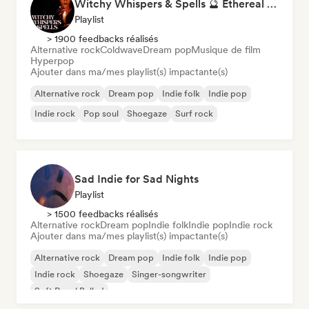
Witchy Whispers & Spells 🔮 Ethereal Art Pop & Dream Pop
Playlist
> 1900 feedbacks réalisés
Alternative rock
Coldwave
Dream pop
Musique de film
Hyperpop
Ajouter dans ma/mes playlist(s) impactante(s)
Alternative rock
Dream pop
Indie folk
Indie pop
Indie rock
Pop soul
Shoegaze
Surf rock
Sad Indie for Sad Nights
Playlist
> 1500 feedbacks réalisés
Alternative rock
Dream pop
Indie folk
Indie pop
Indie rock
Ajouter dans ma/mes playlist(s) impactante(s)
Alternative rock
Dream pop
Indie folk
Indie pop
Indie rock
Shoegaze
Singer-songwriter
Soft Pop / Ballad