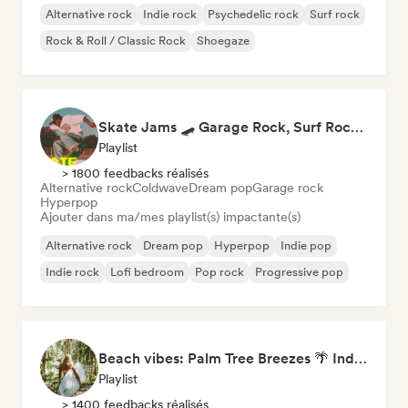
Alternative rock
Indie rock
Psychedelic rock
Surf rock
Rock & Roll / Classic Rock
Shoegaze
Skate Jams 🛹 Garage Rock, Surf Rock & Neo-Psych
Playlist
> 1800 feedbacks réalisés
Alternative rock
Coldwave
Dream pop
Garage rock
Hyperpop
Ajouter dans ma/mes playlist(s) impactante(s)
Alternative rock
Dream pop
Hyperpop
Indie pop
Indie rock
Lofi bedroom
Pop rock
Progressive pop
Beach vibes: Palm Tree Breezes 🌴 Indie Folk, Acoustic & Singer-Songwriter
Playlist
> 1400 feedbacks réalisés