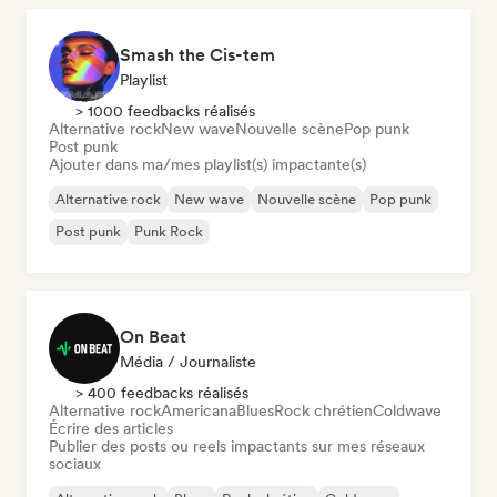
Smash the Cis-tem
Playlist
> 1000 feedbacks réalisés
Alternative rock
New wave
Nouvelle scène
Pop punk
Post punk
Ajouter dans ma/mes playlist(s) impactante(s)
Alternative rock
New wave
Nouvelle scène
Pop punk
Post punk
Punk Rock
On Beat
Média / Journaliste
> 400 feedbacks réalisés
Alternative rock
Americana
Blues
Rock chrétien
Coldwave
Écrire des articles
Publier des posts ou reels impactants sur mes réseaux
sociaux