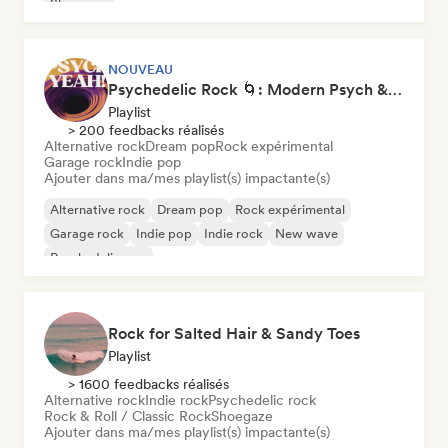
Shoegaze
NOUVEAU
Psychedelic Rock 🌀: Modern Psych & Turkish Vibes
Playlist
> 200 feedbacks réalisés
Alternative rock
Dream pop
Rock expérimental
Garage rock
Indie pop
Ajouter dans ma/mes playlist(s) impactante(s)
Alternative rock
Dream pop
Rock expérimental
Garage rock
Indie pop
Indie rock
New wave
Psychedelic pop
Rock for Salted Hair & Sandy Toes
Playlist
> 1600 feedbacks réalisés
Alternative rock
Indie rock
Psychedelic rock
Rock & Roll / Classic Rock
Shoegaze
Ajouter dans ma/mes playlist(s) impactante(s)