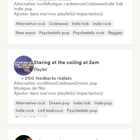
Alternative rock
Musique caribéenne
Coldwave
Indie folk
Indie pop
Ajouter dans ma/mes playlist(s) impactante(s)
Alternative rock
Coldwave
Indie folk
Indie rock
New wave
Psychedelic pop
Psychedelic rock
Reggae
Staring at the ceiling at 2am
Playlist
> 2100 feedbacks réalisés
Alternative rock
Blues
Coldwave
Dream pop
Musique de film
Ajouter dans ma/mes playlist(s) impactante(s)
Alternative rock
Dream pop
Indie folk
Indie pop
Indie rock
Lofi bedroom
Psychedelic pop
Psychedelic rock