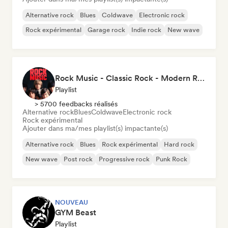
Alternative rock
Blues
Coldwave
Electronic rock
Rock expérimental
Garage rock
Indie rock
New wave
Rock Music - Classic Rock - Modern Rock
Playlist
> 5700 feedbacks réalisés
Alternative rock
Blues
Coldwave
Electronic rock
Rock expérimental
Ajouter dans ma/mes playlist(s) impactante(s)
Alternative rock
Blues
Rock expérimental
Hard rock
New wave
Post rock
Progressive rock
Punk Rock
NOUVEAU
GYM Beast
Playlist