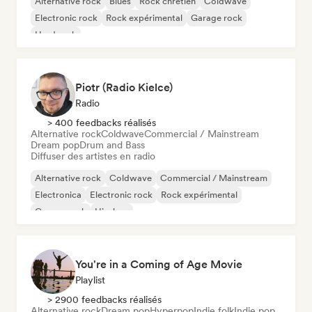
Alternative rock
Blues
Rock chrétien
Coldwave
Electronic rock
Rock expérimental
Garage rock
Hard rock
Piotr (Radio Kielce)
Radio
> 400 feedbacks réalisés
Alternative rock
Coldwave
Commercial / Mainstream
Dream pop
Drum and Bass
Diffuser des artistes en radio
Alternative rock
Coldwave
Commercial / Mainstream
Electronica
Electronic rock
Rock expérimental
Garage rock
Hip-hop
You're in a Coming of Age Movie
Playlist
> 2900 feedbacks réalisés
Alternative rock
Dream pop
Hyperpop
Indie folk
Indie pop