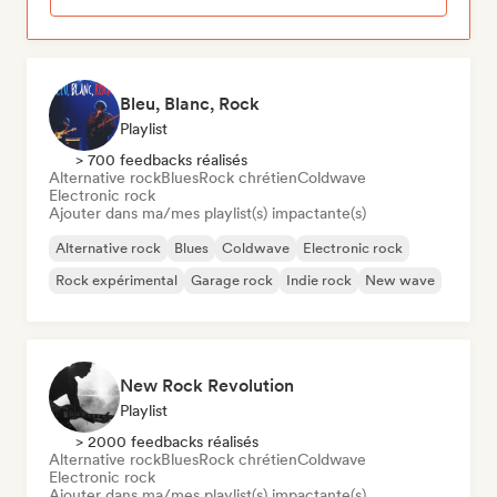
Bleu, Blanc, Rock
Playlist
> 700 feedbacks réalisés
Alternative rock
Blues
Rock chrétien
Coldwave
Electronic rock
Ajouter dans ma/mes playlist(s) impactante(s)
Alternative rock
Blues
Coldwave
Electronic rock
Rock expérimental
Garage rock
Indie rock
New wave
New Rock Revolution
Playlist
> 2000 feedbacks réalisés
Alternative rock
Blues
Rock chrétien
Coldwave
Electronic rock
Ajouter dans ma/mes playlist(s) impactante(s)