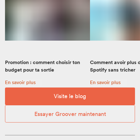
Promotion : comment choisir ton
Comment avoir plus d
budget pour ta sortie
Spotify sans tricher
Promotion : comment choisir ton budget pour ta sortie:
Comment avoir plus d’
En savoir plus
En savoir plus
Visite le blog
Essayer Groover maintenant