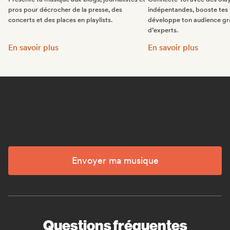
pros pour décrocher de la presse, des
indépentandes, booste tes 
concerts et des places en playlists.
développe ton audience gr
d’experts.
Fais la promo de ta musique:
Intègre des playlists 
En savoir plus
En savoir plus
Envoyer ma musique
Questions fréquentes