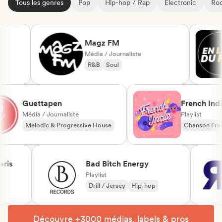
Tous les genres
Pop
Hip-hop / Rap
Electronic
Roc
Magz FM
Média / Journaliste
R&B
Soul
Guettapen
French 
Média / Journaliste
Playlist
Melodic & Progressive House
Chanson
Melodic Techno
Dream 
Bad Bitch Energy
Playlist
Drill / Jersey
Hip-hop
Découvre +3000 médias, labels & pros