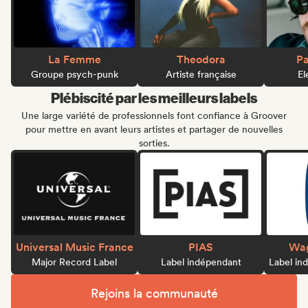
La Femme
Theodora
Pa
Groupe psych-punk
Artiste française
El
Plébiscité par les meilleurs labels
Une large variété de professionnels font confiance à Groover
pour mettre en avant leurs artistes et partager de nouvelles
sorties.
Universal Music France
PIAS
Wag
Major Record Label
Label indépendant
Label in
Rejoins la communauté