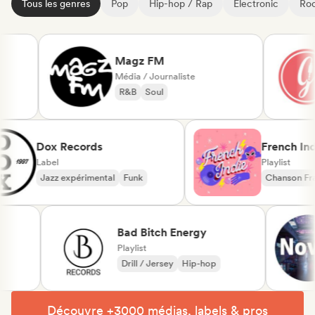
Tous les genres
Pop
Hip-hop / Rap
Electronic
Roc
Magz FM
Média / Journaliste
R&B
Soul
Dox Records
French
Label
Playlist
Jazz expérimental
Funk
Chanso
Dream
Bad Bitch Energy
Playlist
Drill / Jersey
Hip-hop
Découvre +3000 médias, labels & pros