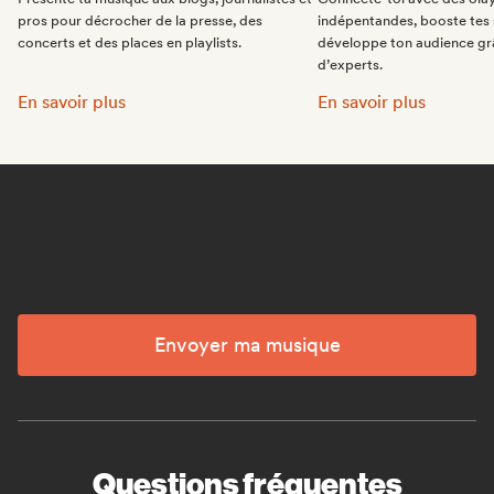
pros pour décrocher de la presse, des
indépentandes, booste tes 
concerts et des places en playlists.
développe ton audience gr
d’experts.
Fais la promo de ta musique:
Intègre des playlists 
En savoir plus
En savoir plus
Envoyer ma musique
Questions fréquentes