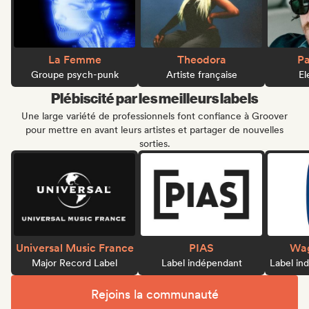
La Femme
Theodora
Pa
Groupe psych-punk
Artiste française
El
Plébiscité par les meilleurs labels
Une large variété de professionnels font confiance à Groover
pour mettre en avant leurs artistes et partager de nouvelles
sorties.
Universal Music France
PIAS
Wag
Major Record Label
Label indépendant
Label in
Rejoins la communauté