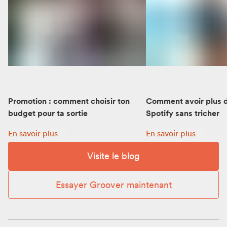
Promotion : comment choisir ton
Comment avoir plus d
budget pour ta sortie
Spotify sans tricher
Promotion : comment choisir ton budget pour ta sortie:
Comment avoir plus d’
En savoir plus
En savoir plus
Visite le blog
Essayer Groover maintenant