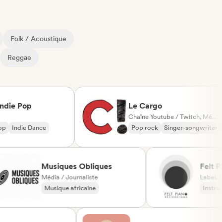
Folk / Acoustique
Reggae
 Pop
Le Cargo
Chaîne Youtube / Twitch, Média / Journaliste
ndie Dance
Pop rock
Singer-songwriter
Musiques Obliques
F
Média / Journaliste
(
La
Musique africaine
Afrobeat / Afropop