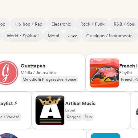
Pop
Hip-hop / Rap
Electronic
Rock / Punk
R&B / Soul
World / Spirituel
Metal
Jazz
Classique / Instrumental
Guettapen
French Indie
Média / Journaliste
Playlist
Melodic & Progressive House
French Pop
I
Melodic Techno
ie Playlist ⚡
Artikal Music
Label
nçaise / Variété
Reggae
Dub