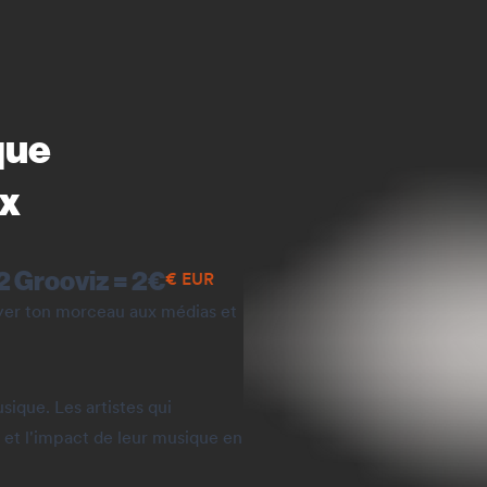
que
ix
2 Grooviz =
2
€
€
EUR
oyer ton morceau aux médias et
sique. Les artistes qui
 et l'impact de leur musique en