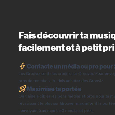
Fais découvrir ta musi
facilement et à petit pr
Contacte un média ou pro pour 
Les Grooviz sont des crédits sur Groover. Pour env
pros de ton choix, tu dois acheter des Grooviz.
Maximise ta portée
On t'aide à cibler les bons médias et pros pour ta mu
réussissent le plus sur Groover maximisent la portée
l'envoyant à au moins 50 médias et pros.