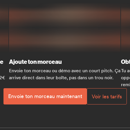
ue
Ajoute ton morceau
Obt
Envoie ton morceau ou démo avec un court pitch. Ça
Tu a
 2€
arrive direct dans leur boîte, pas dans un trou noir.
oppo
remb
Envoie ton morceau maintenant
Voir les tarifs