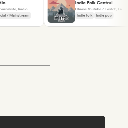
Indie Folk Central
iste, Radio
Chaîne Youtube / Twitch, Label, Playlist, Radio
 Mainstream
Indie folk
Indie pop