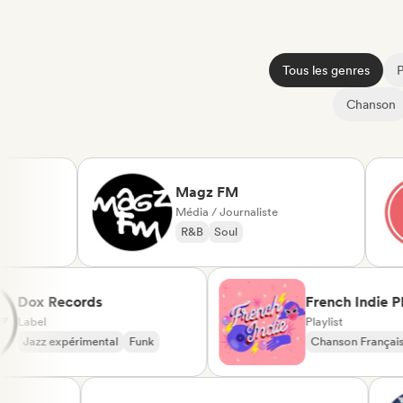
Tous les genres
Chanson
Magz FM
Média / Journaliste
R&B
Soul
Dox Records
French Ind
Label
Playlist
Jazz expérimental
Funk
Chanson Fra
Dream pop