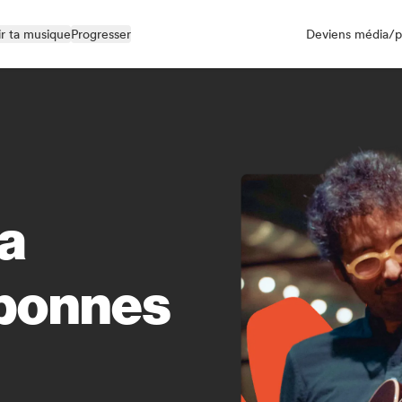
r ta musique
Progresser
Deviens média/p
ta
 bonnes