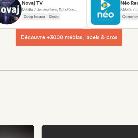
Novaj TV
Néo Radio
Média / Journaliste, DJ sélectionné·e
Média / Journal
Deep house
Disco
Commercial /
Dance music
Découvre +3000 médias, labels & pros