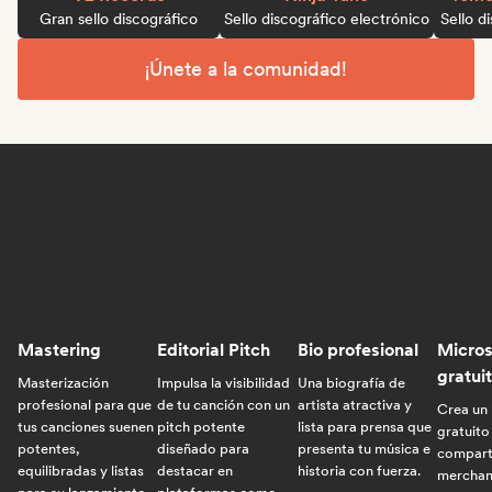
Gran sello discográfico
Sello discográfico electrónico
Sello d
¡Únete a la comunidad!
Mastering
Editorial Pitch
Bio profesional
Micros
gratui
Masterización
Impulsa la visibilidad
Una biografía de
profesional para que
de tu canción con un
artista atractiva y
Crea un 
tus canciones suenen
pitch potente
lista para prensa que
gratuito
potentes,
diseñado para
presenta tu música e
comparti
equilibradas y listas
destacar en
historia con fuerza.
merchan