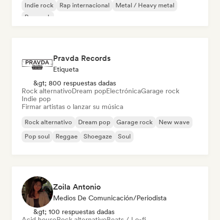
Indie rock
Rap internacional
Metal / Heavy metal
Pop rock
Pravda Records
Etiqueta
&gt; 800 respuestas dadas
Rock alternativo
Dream pop
Electrónica
Garage rock
Indie pop
Firmar artistas o lanzar su música
Rock alternativo
Dream pop
Garage rock
New wave
Pop soul
Reggae
Shoegaze
Soul
Zoila Antonio
Medios De Comunicación/Periodista
&gt; 100 respuestas dadas
Acid house
Rock alternativo
Beats / Lo-fi