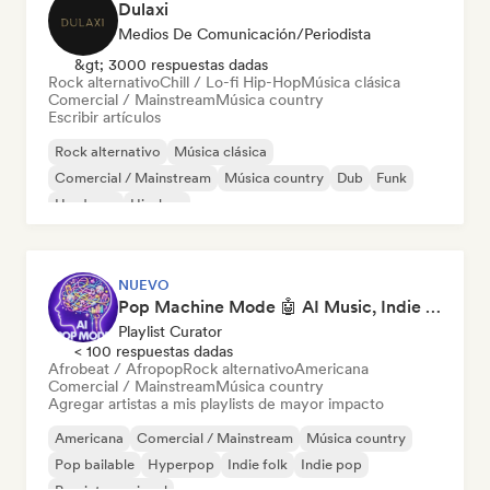
Dulaxi
Medios De Comunicación/Periodista
&gt; 3000 respuestas dadas
Rock alternativo
Chill / Lo-fi Hip-Hop
Música clásica
Comercial / Mainstream
Música country
Escribir artículos
Rock alternativo
Música clásica
Comercial / Mainstream
Música country
Dub
Funk
Hardcore
Hip-hop
NUEVO
Pop Machine Mode 🤖 AI Music, Indie Pop & Dream Pop
Playlist Curator
< 100 respuestas dadas
Afrobeat / Afropop
Rock alternativo
Americana
Comercial / Mainstream
Música country
Agregar artistas a mis playlists de mayor impacto
Americana
Comercial / Mainstream
Música country
Pop bailable
Hyperpop
Indie folk
Indie pop