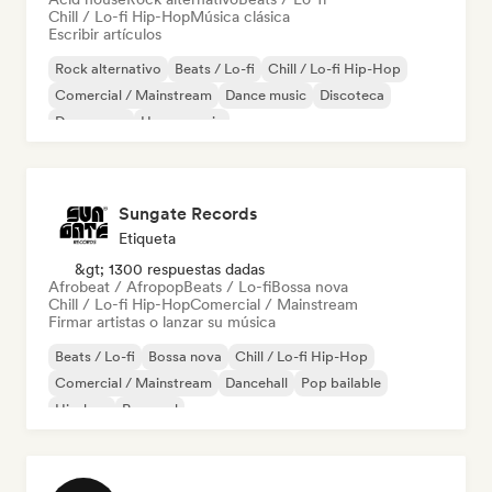
Chill / Lo-fi Hip-Hop
Música clásica
Escribir artículos
Rock alternativo
Beats / Lo-fi
Chill / Lo-fi Hip-Hop
Comercial / Mainstream
Dance music
Discoteca
Dream pop
House music
Sungate Records
Etiqueta
&gt; 1300 respuestas dadas
Afrobeat / Afropop
Beats / Lo-fi
Bossa nova
Chill / Lo-fi Hip-Hop
Comercial / Mainstream
Firmar artistas o lanzar su música
Beats / Lo-fi
Bossa nova
Chill / Lo-fi Hip-Hop
Comercial / Mainstream
Dancehall
Pop bailable
Hip-hop
Pop soul