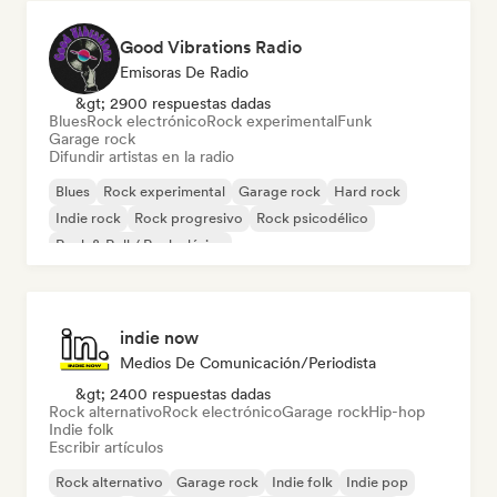
Good Vibrations Radio
Emisoras De Radio
&gt; 2900 respuestas dadas
Blues
Rock electrónico
Rock experimental
Funk
Garage rock
Difundir artistas en la radio
Blues
Rock experimental
Garage rock
Hard rock
Indie rock
Rock progresivo
Rock psicodélico
Rock & Roll / Rock clásico
indie now
Medios De Comunicación/Periodista
&gt; 2400 respuestas dadas
Rock alternativo
Rock electrónico
Garage rock
Hip-hop
Indie folk
Escribir artículos
Rock alternativo
Garage rock
Indie folk
Indie pop