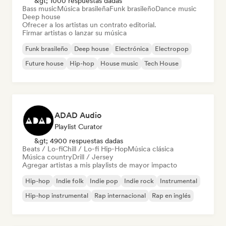
&gt; 1000 respuestas dadas
Bass music
Música brasileña
Funk brasileño
Dance music
Deep house
Ofrecer a los artistas un contrato editorial.
Firmar artistas o lanzar su música
Funk brasileño
Deep house
Electrónica
Electropop
Future house
Hip-hop
House music
Tech House
ADAD Audio
Playlist Curator
&gt; 4900 respuestas dadas
Beats / Lo-fi
Chill / Lo-fi Hip-Hop
Música clásica
Música country
Drill / Jersey
Agregar artistas a mis playlists de mayor impacto
Hip-hop
Indie folk
Indie pop
Indie rock
Instrumental
Hip-hop instrumental
Rap internacional
Rap en inglés