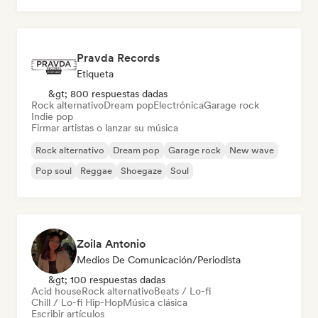
Pravda Records
Etiqueta
&gt; 800 respuestas dadas
Rock alternativo
Dream pop
Electrónica
Garage rock
Indie pop
Firmar artistas o lanzar su música
Rock alternativo
Dream pop
Garage rock
New wave
Pop soul
Reggae
Shoegaze
Soul
Zoila Antonio
Medios De Comunicación/Periodista
&gt; 100 respuestas dadas
Acid house
Rock alternativo
Beats / Lo-fi
Chill / Lo-fi Hip-Hop
Música clásica
Escribir artículos