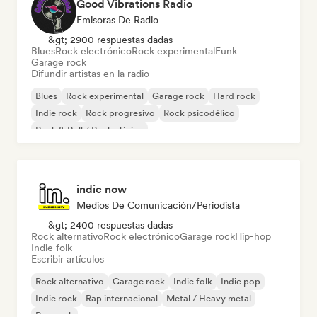
Good Vibrations Radio
Emisoras De Radio
&gt; 2900 respuestas dadas
Blues
Rock electrónico
Rock experimental
Funk
Garage rock
Difundir artistas en la radio
Blues
Rock experimental
Garage rock
Hard rock
Indie rock
Rock progresivo
Rock psicodélico
Rock & Roll / Rock clásico
indie now
Medios De Comunicación/Periodista
&gt; 2400 respuestas dadas
Rock alternativo
Rock electrónico
Garage rock
Hip-hop
Indie folk
Escribir artículos
Rock alternativo
Garage rock
Indie folk
Indie pop
Indie rock
Rap internacional
Metal / Heavy metal
Pop rock