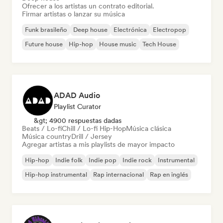
Ofrecer a los artistas un contrato editorial.
Firmar artistas o lanzar su música
Funk brasileño
Deep house
Electrónica
Electropop
Future house
Hip-hop
House music
Tech House
ADAD Audio
Playlist Curator
&gt; 4900 respuestas dadas
Beats / Lo-fi
Chill / Lo-fi Hip-Hop
Música clásica
Música country
Drill / Jersey
Agregar artistas a mis playlists de mayor impacto
Hip-hop
Indie folk
Indie pop
Indie rock
Instrumental
Hip-hop instrumental
Rap internacional
Rap en inglés