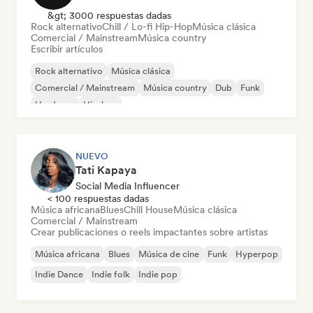
&gt; 3000 respuestas dadas
Rock alternativo
Chill / Lo-fi Hip-Hop
Música clásica
Comercial / Mainstream
Música country
Escribir artículos
Rock alternativo
Música clásica
Comercial / Mainstream
Música country
Dub
Funk
Hardcore
Hip-hop
NUEVO
Tati Kapaya
Social Media Influencer
< 100 respuestas dadas
Música africana
Blues
Chill House
Música clásica
Comercial / Mainstream
Crear publicaciones o reels impactantes sobre artistas
Música africana
Blues
Música de cine
Funk
Hyperpop
Indie Dance
Indie folk
Indie pop