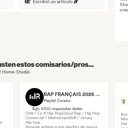
Escribió un artículo
Stud
cre
sten estos comisarios/pros...
 KR Home-Studio
RAP FRANÇAIS 2026 🔥🇫🇷 (Way Records)
Playlist Curator
&gt; 5700 respuestas dadas
Chill / Lo-fi Hip-Hop
Cloud Rap / Hip Hop
Roc
Comercial / Mainstream
Drill / Jersey
Mús
or
Hip-hop
Dar 
Agregar artistas a mis playlists de mayor