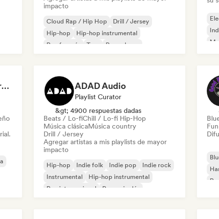
su 
impacto
Ele
Cloud Rap / Hip Hop
Drill / Jersey
Ind
Hip-hop
Hip-hop instrumental
Met
Rap francés
Trap
Pop urbano
Roc
Chill / Lo-fi Hip-Hop
Dreamers Island Entertainment
ADAD Audio
Playlist Curator
&gt; 4900 respuestas dadas
leño
Beats / Lo-fi
Chill / Lo-fi Hip-Hop
Blu
Música clásica
Música country
Fun
ial.
Drill / Jersey
Difu
Agregar artistas a mis playlists de mayor
impacto
Blu
ca
Hip-hop
Indie folk
Indie pop
Indie rock
Ha
Instrumental
Hip-hop instrumental
Roc
Rap internacional
Rap en inglés
Roc