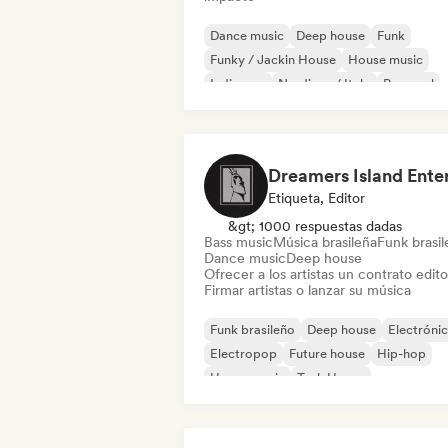
Dance music
Deep house
Funk
Funky / Jackin House
House music
Indie pop
Nu-disco / Italo
Pop soul
Etiqueta, Editor
&gt; 1000 respuestas dadas
Bass music
Música brasileña
Funk brasi
Dance music
Deep house
Ofrecer a los artistas un contrato editor
Firmar artistas o lanzar su música
Funk brasileño
Deep house
Electróni
Electropop
Future house
Hip-hop
House music
Tech House