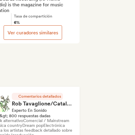
io) is the magazine for music 
ation
Tasa de compartición
6%
Ver curadores similares
Comentarios detallados
Rob Tavaglione/Catalyst Recording
Experto En Sonido
&gt; 800 respuestas dadas
k alternativo
Comercial / Mainstream
ica country
Dream pop
Electrónica
a los artistas feedback detallado sobre