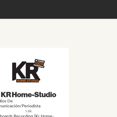
KR Home-Studio
ios De
unicación/Periodista
1.8k
boards Recording (Kr Home-