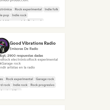
sonido/producción.
ctrónica
Rock experimental
Indie folk
ie pop
Indie rock
al / Heavy metal
Post punk
k & Roll / Rock clásico
Good Vibrations Radio
Emisoras De Radio
&gt; 2900 respuestas dadas
es
Rock electrónico
Rock experimental
k
Garage rock
ndir artistas en la radio
es
Rock experimental
Garage rock
rd rock
Indie rock
Rock progresivo
k psicodélico
k & Roll / Rock clásico