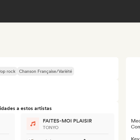
op rock
Chanson Française/Variété
dades a estos artistas
FAITES-MOI PLAISIR
Med
Com
TONYO
Key