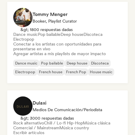
Tommy Menger
Booker, Playlist Curator
&gt; 1800 respuestas dadas
Dance music
Pop bailable
Deep house
Discoteca
Electropop
Conectar a los artistas con oportunidades para
presentarse en vivo
Agregar artistas a mis playlists de mayor impacto
Dance music
Pop bailable
Deep house
Discoteca
Electropop
French house
French Pop
House music
Dulaxi
Medios De Comunicación/Periodista
&gt; 3000 respuestas dadas
Rock alternativo
Chill / Lo-fi Hip-Hop
Música clásica
Comercial / Mainstream
Música country
Escribir artículos