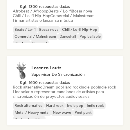
&gt; 1300 respuestas dadas
Afrobeat / Afropop
Beats / Lo-fi
Bossa nova
Chill / Lo-fi Hip-Hop
Comercial / Mainstream
Firmar artistas o lanzar su música
Beats / Lo-fi
Bossa nova
Chill / Lo-fi Hip-Hop
Comercial / Mainstream
Dancehall
Pop bailable
Hip-hop
Pop soul
Lorenzo Lautz
Supervisor De Sincronización
&gt; 1600 respuestas dadas
Rock alternativo
Dream pop
Hard rock
Indie pop
Indie rock
Licenciar o representar canciones de artistas para
sincronización de proyectos audiovisuales
Rock alternativo
Hard rock
Indie pop
Indie rock
Metal / Heavy metal
New wave
Post punk
Rock psicodélico