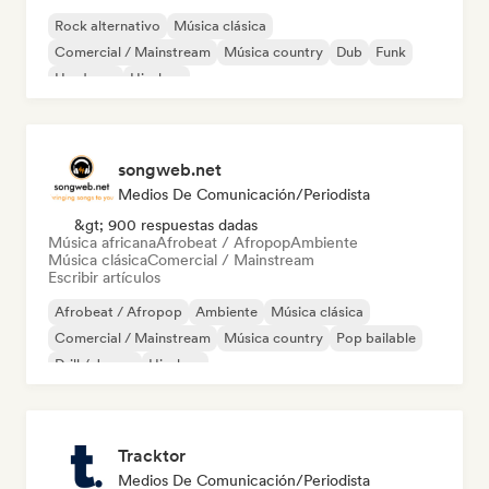
Rock alternativo
Música clásica
Comercial / Mainstream
Música country
Dub
Funk
Hardcore
Hip-hop
songweb.net
Medios De Comunicación/Periodista
&gt; 900 respuestas dadas
Música africana
Afrobeat / Afropop
Ambiente
Música clásica
Comercial / Mainstream
Escribir artículos
Afrobeat / Afropop
Ambiente
Música clásica
Comercial / Mainstream
Música country
Pop bailable
Drill / Jersey
Hip-hop
Tracktor
Medios De Comunicación/Periodista