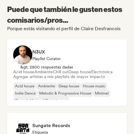
Puede que también le gusten estos
comisarios/pros...
Porque estás visitando el perfil de Claire Desfrancois
N3UX
Playlist Curator
&gt; 2800 respuestas dadas
Acid house
Ambiente
Chill out
Deep house
Electrónica
Agregar artistas a mis playlists de mayor impacto
Acid house
Ambiente
Deep house
House music
Indie Dance
Melodic & Progressive House
Minimal
Organic House / Downtempo
Sungate Records
Etiqueta