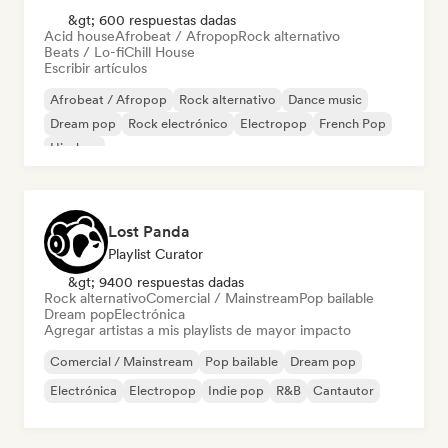
&gt; 600 respuestas dadas
Acid house
Afrobeat / Afropop
Rock alternativo
Beats / Lo-fi
Chill House
Escribir artículos
Afrobeat / Afropop
Rock alternativo
Dance music
Dream pop
Rock electrónico
Electropop
French Pop
Hip-hop
Lost Panda
Playlist Curator
&gt; 9400 respuestas dadas
Rock alternativo
Comercial / Mainstream
Pop bailable
Dream pop
Electrónica
Agregar artistas a mis playlists de mayor impacto
Comercial / Mainstream
Pop bailable
Dream pop
Electrónica
Electropop
Indie pop
R&B
Cantautor