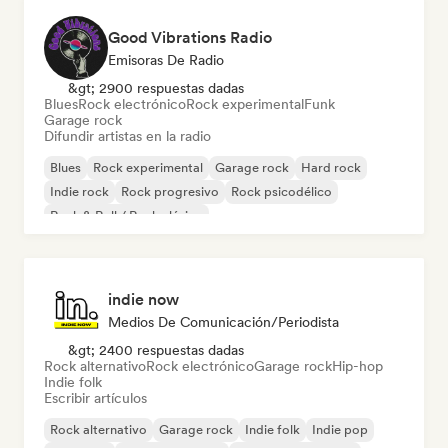
Good Vibrations Radio
Emisoras De Radio
&gt; 2900 respuestas dadas
Blues
Rock electrónico
Rock experimental
Funk
Garage rock
Difundir artistas en la radio
Blues
Rock experimental
Garage rock
Hard rock
Indie rock
Rock progresivo
Rock psicodélico
Rock & Roll / Rock clásico
indie now
Medios De Comunicación/Periodista
&gt; 2400 respuestas dadas
Rock alternativo
Rock electrónico
Garage rock
Hip-hop
Indie folk
Escribir artículos
Rock alternativo
Garage rock
Indie folk
Indie pop