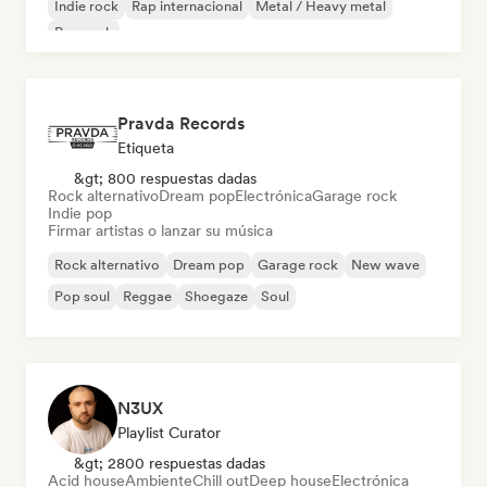
Indie rock
Rap internacional
Metal / Heavy metal
Pop rock
Pravda Records
Etiqueta
&gt; 800 respuestas dadas
Rock alternativo
Dream pop
Electrónica
Garage rock
Indie pop
Firmar artistas o lanzar su música
Rock alternativo
Dream pop
Garage rock
New wave
Pop soul
Reggae
Shoegaze
Soul
N3UX
Playlist Curator
&gt; 2800 respuestas dadas
Acid house
Ambiente
Chill out
Deep house
Electrónica