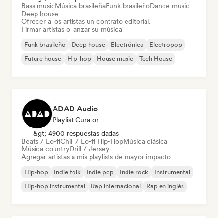
Bass music
Música brasileña
Funk brasileño
Dance music
Deep house
Ofrecer a los artistas un contrato editorial.
Firmar artistas o lanzar su música
Funk brasileño
Deep house
Electrónica
Electropop
Future house
Hip-hop
House music
Tech House
ADAD Audio
Playlist Curator
&gt; 4900 respuestas dadas
Beats / Lo-fi
Chill / Lo-fi Hip-Hop
Música clásica
Música country
Drill / Jersey
Agregar artistas a mis playlists de mayor impacto
Hip-hop
Indie folk
Indie pop
Indie rock
Instrumental
Hip-hop instrumental
Rap internacional
Rap en inglés