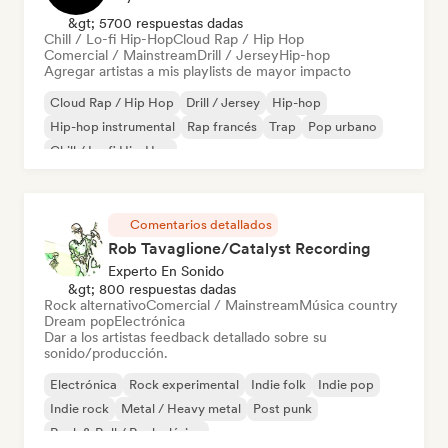
&gt; 5700 respuestas dadas
Chill / Lo-fi Hip-Hop
Cloud Rap / Hip Hop
Comercial / Mainstream
Drill / Jersey
Hip-hop
Agregar artistas a mis playlists de mayor impacto
Cloud Rap / Hip Hop
Drill / Jersey
Hip-hop
Hip-hop instrumental
Rap francés
Trap
Pop urbano
Chill / Lo-fi Hip-Hop
Comentarios detallados
Rob Tavaglione/Catalyst Recording
Experto En Sonido
&gt; 800 respuestas dadas
Rock alternativo
Comercial / Mainstream
Música country
Dream pop
Electrónica
Dar a los artistas feedback detallado sobre su
sonido/producción.
Electrónica
Rock experimental
Indie folk
Indie pop
Indie rock
Metal / Heavy metal
Post punk
Rock & Roll / Rock clásico