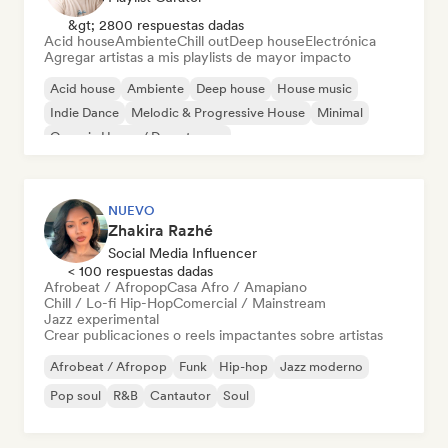
&gt; 2800 respuestas dadas
Acid house
Ambiente
Chill out
Deep house
Electrónica
Agregar artistas a mis playlists de mayor impacto
Acid house
Ambiente
Deep house
House music
Indie Dance
Melodic & Progressive House
Minimal
Organic House / Downtempo
NUEVO
Zhakira Razhé
Social Media Influencer
< 100 respuestas dadas
Afrobeat / Afropop
Casa Afro / Amapiano
Chill / Lo-fi Hip-Hop
Comercial / Mainstream
Jazz experimental
Crear publicaciones o reels impactantes sobre artistas
Afrobeat / Afropop
Funk
Hip-hop
Jazz moderno
Pop soul
R&B
Cantautor
Soul