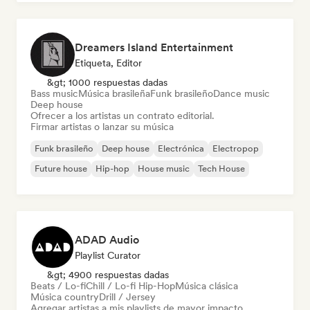
Dreamers Island Entertainment
Etiqueta, Editor
&gt; 1000 respuestas dadas
Bass music
Música brasileña
Funk brasileño
Dance music
Deep house
Ofrecer a los artistas un contrato editorial.
Firmar artistas o lanzar su música
Funk brasileño
Deep house
Electrónica
Electropop
Future house
Hip-hop
House music
Tech House
ADAD Audio
Playlist Curator
&gt; 4900 respuestas dadas
Beats / Lo-fi
Chill / Lo-fi Hip-Hop
Música clásica
Música country
Drill / Jersey
Agregar artistas a mis playlists de mayor impacto