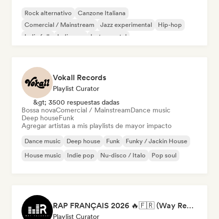
Rock alternativo
Canzone Italiana
Comercial / Mainstream
Jazz experimental
Hip-hop
Indie folk
Indie pop
Instrumental
Vokall Records
Playlist Curator
&gt; 3500 respuestas dadas
Bossa nova
Comercial / Mainstream
Dance music
Deep house
Funk
Agregar artistas a mis playlists de mayor impacto
Dance music
Deep house
Funk
Funky / Jackin House
House music
Indie pop
Nu-disco / Italo
Pop soul
RAP FRANÇAIS 2026 🔥🇫🇷 (Way Records)
Playlist Curator