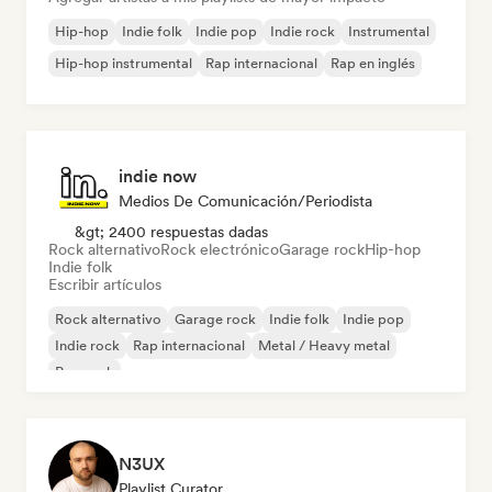
Hip-hop
Indie folk
Indie pop
Indie rock
Instrumental
Hip-hop instrumental
Rap internacional
Rap en inglés
indie now
Medios De Comunicación/Periodista
&gt; 2400 respuestas dadas
Rock alternativo
Rock electrónico
Garage rock
Hip-hop
Indie folk
Escribir artículos
Rock alternativo
Garage rock
Indie folk
Indie pop
Indie rock
Rap internacional
Metal / Heavy metal
Pop rock
N3UX
Playlist Curator