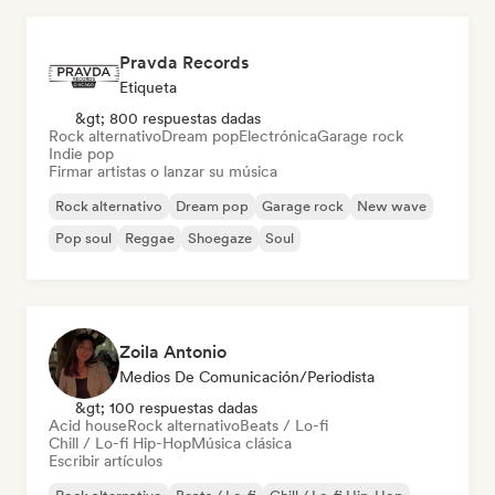
Pravda Records
Etiqueta
&gt; 800 respuestas dadas
Rock alternativo
Dream pop
Electrónica
Garage rock
Indie pop
Firmar artistas o lanzar su música
Rock alternativo
Dream pop
Garage rock
New wave
Pop soul
Reggae
Shoegaze
Soul
Zoila Antonio
Medios De Comunicación/Periodista
&gt; 100 respuestas dadas
Acid house
Rock alternativo
Beats / Lo-fi
Chill / Lo-fi Hip-Hop
Música clásica
Escribir artículos