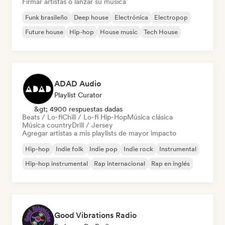
Firmar artistas o lanzar su música
Funk brasileño
Deep house
Electrónica
Electropop
Future house
Hip-hop
House music
Tech House
ADAD Audio
Playlist Curator
&gt; 4900 respuestas dadas
Beats / Lo-fi
Chill / Lo-fi Hip-Hop
Música clásica
Música country
Drill / Jersey
Agregar artistas a mis playlists de mayor impacto
Hip-hop
Indie folk
Indie pop
Indie rock
Instrumental
Hip-hop instrumental
Rap internacional
Rap en inglés
Good Vibrations Radio