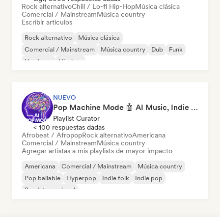
Rock alternativo
Chill / Lo-fi Hip-Hop
Música clásica
Comercial / Mainstream
Música country
Escribir artículos
Rock alternativo
Música clásica
Comercial / Mainstream
Música country
Dub
Funk
Hardcore
Hip-hop
NUEVO
Pop Machine Mode 🤖 AI Music, Indie Pop & Dream Pop
Playlist Curator
< 100 respuestas dadas
Afrobeat / Afropop
Rock alternativo
Americana
Comercial / Mainstream
Música country
Agregar artistas a mis playlists de mayor impacto
Americana
Comercial / Mainstream
Música country
Pop bailable
Hyperpop
Indie folk
Indie pop
Pop internacional