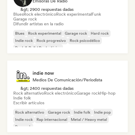
Emisoras De Radio
&gt; 2900 respuestas dadas
Blues
Rock electrónico
Rock experimental
Funk
Garage rock
Difundir artistas en la radio
Blues
Rock experimental
Garage rock
Hard rock
Indie rock
Rock progresivo
Rock psicodélico
Rock & Roll / Rock clásico
indie now
Medios De Comunicación/Periodista
&gt; 2400 respuestas dadas
Rock alternativo
Rock electrónico
Garage rock
Hip-hop
Indie folk
Escribir artículos
Rock alternativo
Garage rock
Indie folk
Indie pop
Indie rock
Rap internacional
Metal / Heavy metal
Pop rock