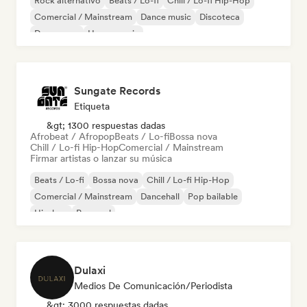
Rock alternativo
Beats / Lo-fi
Chill / Lo-fi Hip-Hop
Comercial / Mainstream
Dance music
Discoteca
Dream pop
House music
Sungate Records
Etiqueta
&gt; 1300 respuestas dadas
Afrobeat / Afropop
Beats / Lo-fi
Bossa nova
Chill / Lo-fi Hip-Hop
Comercial / Mainstream
Firmar artistas o lanzar su música
Beats / Lo-fi
Bossa nova
Chill / Lo-fi Hip-Hop
Comercial / Mainstream
Dancehall
Pop bailable
Hip-hop
Pop soul
Dulaxi
Medios De Comunicación/Periodista
&gt; 3000 respuestas dadas