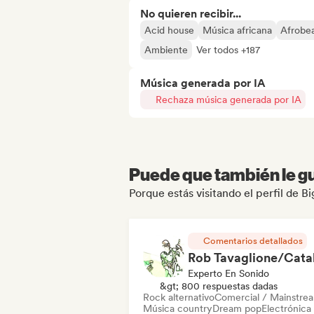
No quieren recibir...
Acid house
Música africana
Afrobea
Ambiente
Ver todos +187
Música generada por IA
Rechaza música generada por IA
Puede que también le gu
Porque estás visitando el perfil de Bi
Comentarios detallados
Experto En Sonido
&gt; 800 respuestas dadas
Rock alternativo
Comercial / Mainstre
Música country
Dream pop
Electrónica