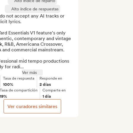
Alto índice de reparto
Alto índice de respuestas
o not accept any AI tracks or 
cit lyrics. 

ard Essentials V1 feature's only 
hentic, contemporary and vintage 
k, R&B, Americana Crossover, 
 and commercial mainstream. 

fessional mid tempo productions 
y for radi...
Ver más
Tasa de respuesta
Responde en
100%
2 días
Tasa de compartición
Comparte en
19%
1 día
Ver curadores similares