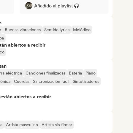
Añadido al playlist
n
o
Buenas vibraciones
Sentido lyrics
Melódico
iba
án abiertos a recibir
co
tan
rra eléctrica
Canciones finalizadas
Batería
Piano
fónica
Cuerdas
Sincronización fácil
Sintetizadores
stán abiertos a recibir
na
Artista masculino
Artista sin firmar