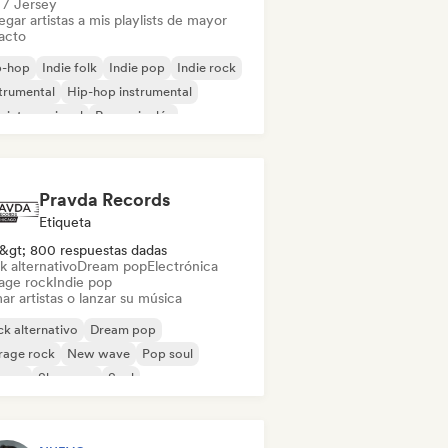
l / Jersey
gar artistas a mis playlists de mayor
acto
p-hop
Indie folk
Indie pop
Indie rock
trumental
Hip-hop instrumental
 internacional
Rap en inglés
Pravda Records
Etiqueta
&gt; 800 respuestas dadas
k alternativo
Dream pop
Electrónica
age rock
Indie pop
ar artistas o lanzar su música
k alternativo
Dream pop
rage rock
New wave
Pop soul
ggae
Shoegaze
Soul