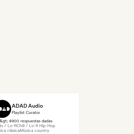
ADAD Audio
Playlist Curator
&gt; 4900 respuestas dadas
s / Lo-fi
Chill / Lo-fi Hip-Hop
ica clásica
Música country