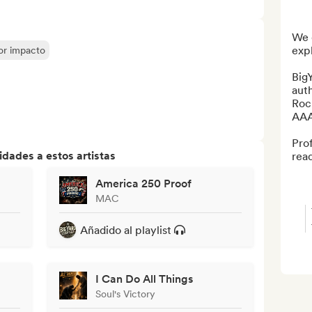
We d
expli
yor impacto
BigY
aut
Roc
AAA
Pro
dades a estos artistas
read
America 250 Proof
MAC
Añadido al playlist
I Can Do All Things
Soul's Victory