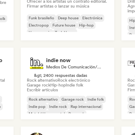
Ofrecer a los artistas un contrato editorial.
Dril
obre
Firmar artistas o lanzar su música
Agre
imp
Funk brasileño
Deep house
Electrónica
folk
Hi
Electropop
Future house
Hip-hop
Ins
House music
Tech House
Rap
o
indie now
Medios De Comunicación/Periodista
&gt; 2400 respuestas dadas
tal
Rock alternativo
Rock electrónico
Roc
Garage rock
Hip-hop
Indie folk
Gar
Escribir artículos
Firm
k
Rock alternativo
Garage rock
Indie folk
Roc
o
Indie pop
Indie rock
Rap internacional
Ga
Metal / Heavy metal
Pop rock
Re