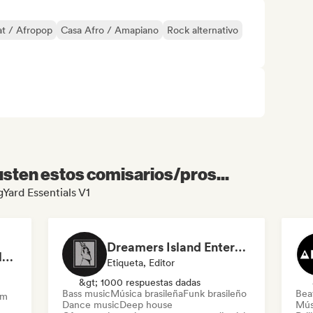
t / Afropop
Casa Afro / Amapiano
Rock alternativo
sten estos comisarios/pros...
gYard Essentials V1
Dreamers Island Entertainment
Rob Tavaglione/Catalyst Recording
Etiqueta, Editor
&gt; 1000 respuestas dadas
Bass music
Música brasileña
Funk brasileño
Beat
am
Dance music
Deep house
Mús