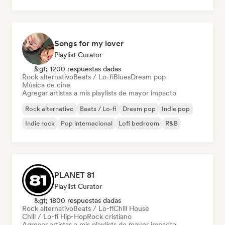
Songs for my lover
Playlist Curator
&gt; 1200 respuestas dadas
Rock alternativo
Beats / Lo-fi
Blues
Dream pop
Música de cine
Agregar artistas a mis playlists de mayor impacto
Rock alternativo
Beats / Lo-fi
Dream pop
Indie pop
Indie rock
Pop internacional
Lofi bedroom
R&B
PLANET 81
Playlist Curator
&gt; 1800 respuestas dadas
Rock alternativo
Beats / Lo-fi
Chill House
Chill / Lo-fi Hip-Hop
Rock cristiano
Agregar artistas a mis playlists de mayor impacto