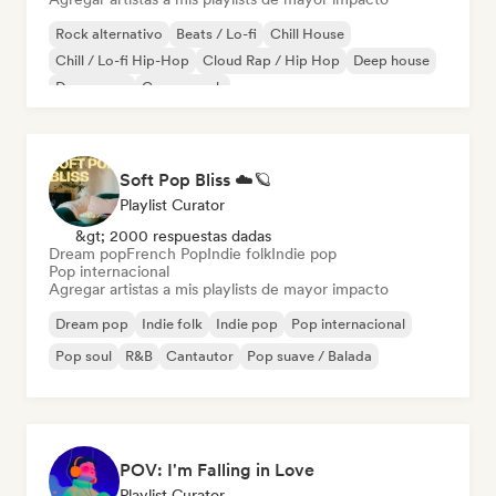
Rock alternativo
Beats / Lo-fi
Chill House
Chill / Lo-fi Hip-Hop
Cloud Rap / Hip Hop
Deep house
Dream pop
Garage rock
Soft Pop Bliss ☁️🪐
Playlist Curator
&gt; 2000 respuestas dadas
Dream pop
French Pop
Indie folk
Indie pop
Pop internacional
Agregar artistas a mis playlists de mayor impacto
Dream pop
Indie folk
Indie pop
Pop internacional
Pop soul
R&B
Cantautor
Pop suave / Balada
POV: I'm Falling in Love
Playlist Curator