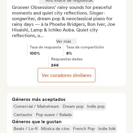
Alto índice de respuestas
Groover Obsessions’ rainy sounds for peaceful 
moments and quiet city reflections. Singer-
songwriter, dream pop & neoclassical piano for 
rainy days — à la Phoebe Bridgers, Bon Iver, Joe 
Hisaishi, Lamp & Ichiko Aoba. Quiet city 
reflections, u...
Ver más
Tasa de respuesta
Tasa de compartición
100%
9%
Respuestas dadas
246
Ver curadores similares
Géneros más aceptados
Comercial / Mainstream
Dream pop
Indie pop
Cantautor
Pop suave / Balada
Géneros que le gustan
Beats / Lo-fi
Música de cine
French Pop
Indie folk