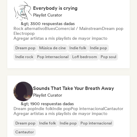
Everybody is crying
Playlist Curator
&gt; 3500 respuestas dadas
Rock alternativo
Blues
Comercial / Mainstream
Dream pop
Electropop
Agregar artistas a mis playlists de mayor impacto
Dream pop
Música de cine
Indie folk
Indie pop
Indie rock
Pop internacional
Lofi bedroom
Pop soul
Sounds That Take Your Breath Away
Playlist Curator
&gt; 1900 respuestas dadas
Dream pop
Indie folk
Indie pop
Pop internacional
Cantautor
Agregar artistas a mis playlists de mayor impacto
Dream pop
Indie folk
Indie pop
Pop internacional
Cantautor