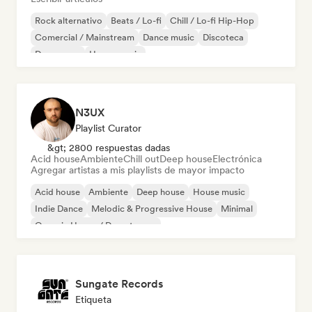
Rock alternativo
Beats / Lo-fi
Chill / Lo-fi Hip-Hop
Comercial / Mainstream
Dance music
Discoteca
Dream pop
House music
N3UX
Playlist Curator
&gt; 2800 respuestas dadas
Acid house
Ambiente
Chill out
Deep house
Electrónica
Agregar artistas a mis playlists de mayor impacto
Acid house
Ambiente
Deep house
House music
Indie Dance
Melodic & Progressive House
Minimal
Organic House / Downtempo
Sungate Records
Etiqueta