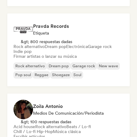
Pop rock
Pravda Records
Etiqueta
&gt; 800 respuestas dadas
Rock alternativo
Dream pop
Electrónica
Garage rock
Indie pop
Firmar artistas o lanzar su música
Rock alternativo
Dream pop
Garage rock
New wave
Pop soul
Reggae
Shoegaze
Soul
Zoila Antonio
Medios De Comunicación/Periodista
&gt; 100 respuestas dadas
Acid house
Rock alternativo
Beats / Lo-fi
Chill / Lo-fi Hip-Hop
Música clásica
Escribir artículos