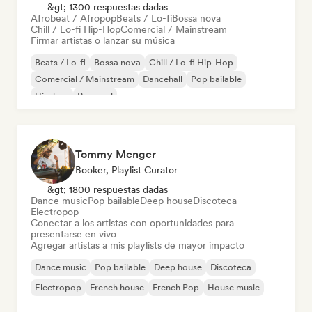
&gt; 1300 respuestas dadas
Afrobeat / Afropop
Beats / Lo-fi
Bossa nova
Chill / Lo-fi Hip-Hop
Comercial / Mainstream
Firmar artistas o lanzar su música
Beats / Lo-fi
Bossa nova
Chill / Lo-fi Hip-Hop
Comercial / Mainstream
Dancehall
Pop bailable
Hip-hop
Pop soul
Tommy Menger
Booker, Playlist Curator
&gt; 1800 respuestas dadas
Dance music
Pop bailable
Deep house
Discoteca
Electropop
Conectar a los artistas con oportunidades para
presentarse en vivo
Agregar artistas a mis playlists de mayor impacto
Dance music
Pop bailable
Deep house
Discoteca
Electropop
French house
French Pop
House music