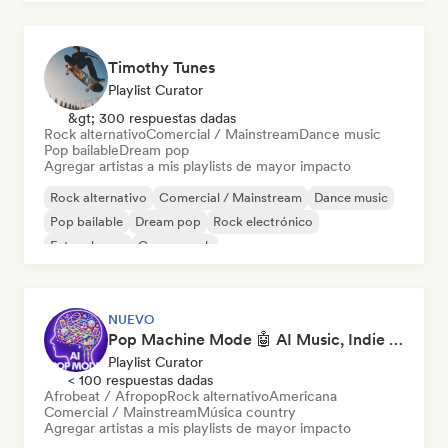
Timothy Tunes
Playlist Curator
&gt; 300 respuestas dadas
Rock alternativo
Comercial / Mainstream
Dance music
Pop bailable
Dream pop
Agregar artistas a mis playlists de mayor impacto
Rock alternativo
Comercial / Mainstream
Dance music
Pop bailable
Dream pop
Rock electrónico
Future house
Garage rock
NUEVO
Pop Machine Mode 🤖 AI Music, Indie Pop & Dream Pop
Playlist Curator
< 100 respuestas dadas
Afrobeat / Afropop
Rock alternativo
Americana
Comercial / Mainstream
Música country
Agregar artistas a mis playlists de mayor impacto