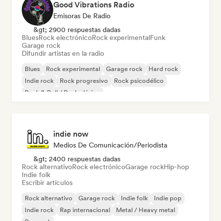
Good Vibrations Radio
Emisoras De Radio
&gt; 2900 respuestas dadas
Blues
Rock electrónico
Rock experimental
Funk
Garage rock
Difundir artistas en la radio
Blues
Rock experimental
Garage rock
Hard rock
Indie rock
Rock progresivo
Rock psicodélico
Rock & Roll / Rock clásico
indie now
Medios De Comunicación/Periodista
&gt; 2400 respuestas dadas
Rock alternativo
Rock electrónico
Garage rock
Hip-hop
Indie folk
Escribir artículos
Rock alternativo
Garage rock
Indie folk
Indie pop
Indie rock
Rap internacional
Metal / Heavy metal